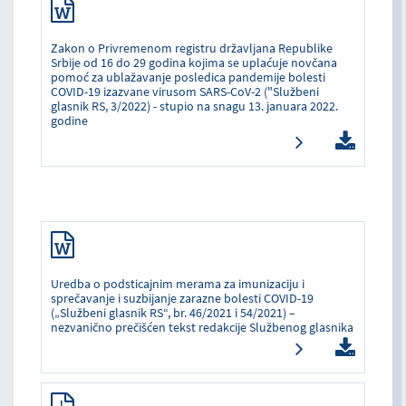
Zakon o Privremenom registru državljana Republike
Srbije od 16 do 29 godina kojima se uplaćuje novčana
pomoć za ublažavanje posledica pandemije bolesti
COVID-19 izazvane virusom SARS-CoV-2 ("Službeni
glasnik RS, 3/2022) - stupio na snagu 13. januara 2022.
godine
Uredba o podsticajnim merama za imunizaciju i
sprečavanje i suzbijanje zarazne bolesti COVID-19
(„Službeni glasnik RS“, br. 46/2021 i 54/2021) –
nezvanično prečišćen tekst redakcije Službenog glasnika