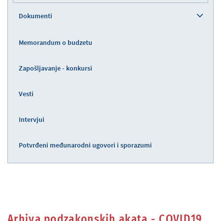
Dokumenti
Memorandum o budzetu
Zapošljavanje - konkursi
Vesti
Intervjui
Potvrđeni međunarodni ugovori i sporazumi
Arhiva podzakonskih akata - COVID19