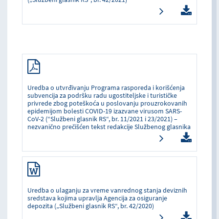
Uredba o utvrđivanju Programa rasporeda i korišćenja
subvencija za podršku radu ugostiteljske i turističke
privrede zbog poteškoća u poslovanju prouzrokovanih
epidemijom bolesti COVID-19 izazvane virusom SARS-
CoV-2 (“Službeni glasnik RS“, br. 11/2021 i 23/2021) –
nezvanično prečišćen tekst redakcije Službenog glasnika
Uredba o ulaganju za vreme vanrednog stanja deviznih
sredstava kojima upravlja Agencija za osiguranje
depozita („Službeni glasnik RS“, br. 42/2020)