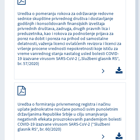
Uredba o pomeranju rokova za održavanje redovne
sednice skupštine privrednog društva i dostavljanje
godišnjih i konsolidovanih finansijskih izveštaja
privrednih društava, zadruga, drugih pravnih lica i
preduzetnika, kao i rokova za podnošenje prijava za
porez na dobit i poreza na prihod od samostalne
delatnosti, važenja licenci ovlašćenih revizora i licenci za
vršenje procene vrednosti nepokretnosti koje ističu za
vreme vanrednog stanja nastalog usled bolesti COVID-
19 izazvane virusom SARS-CoV-2 („Službeni glasnik RS“,
br. 57/2020)
Uredba o formiranju privremenog registra i načinu
uplate jednokratne novčane pomoći svim punoletnim
državljanima Republike Srbije u cilju smanjivanja
negativnih efekata prouzrokovanih pandemijom bolesti
COVID-19 izazvane virusom SARS-CoV-2 (“Službeni
glasnik RS“, br. 60/2020)