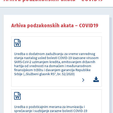
Arhiva podzakonskih akata – COVID19
Uredba o dodatnom zaduživanju za vreme vanrednog
stanja nastalog usled bolesti COVID-19 izazvane virusom
SARS-CoV-2 uzimanjem kredita, emitovanjem državnih
hartija od vrednosti na domaćem i međunarodnom
finansijskom tržištu i davanjem garancija Republike
Srbije („Službeni glasnik RS“, br. 52/2020)
Uredba o podsticajnim merama za imunizaciju i
sprečavanje i suzbijanje zarazne bolesti COVID-19