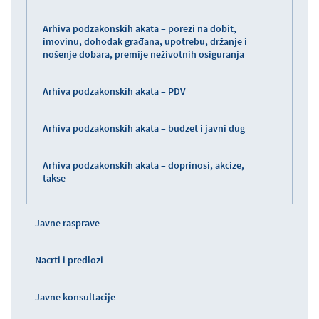
Arhiva podzakonskih akata – porezi na dobit,
imovinu, dohodak građana, upotrebu, držanje i
nošenje dobara, premije neživotnih osiguranja
Arhiva podzakonskih akata – PDV
Arhiva podzakonskih akata – budzet i javni dug
Arhiva podzakonskih akata – doprinosi, akcize,
takse
Javne rasprave
Nacrti i predlozi
Javne konsultacije