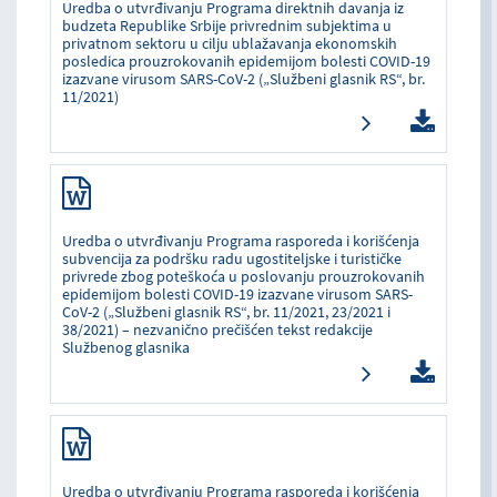
Uredba o utvrđivanju Programa direktnih davanja iz
budzeta Republike Srbije privrednim subjektima u
privatnom sektoru u cilju ublažavanja ekonomskih
posledica prouzrokovanih epidemijom bolesti COVID-19
izazvane virusom SARS-CoV-2 („Službeni glasnik RS“, br.
11/2021)
Uredba o utvrđivanju Programa rasporeda i korišćenja
subvencija za podršku radu ugostiteljske i turističke
privrede zbog poteškoća u poslovanju prouzrokovanih
epidemijom bolesti COVID-19 izazvane virusom SARS-
CoV-2 („Službeni glasnik RS“, br. 11/2021, 23/2021 i
38/2021) – nezvanično prečišćen tekst redakcije
Službenog glasnika
Uredba o utvrđivanju Programa rasporeda i korišćenja