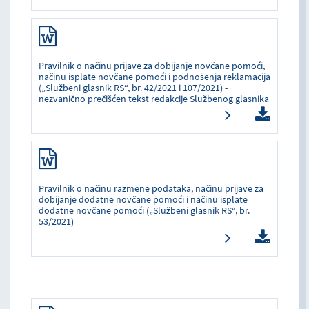
Pravilnik o načinu prijave za dobijanje novčane pomoći,
načinu isplate novčane pomoći i podnošenja reklamacija
(„Službeni glasnik RS“, br. 42/2021 i 107/2021) -
nezvanično prečišćen tekst redakcije Službenog glasnika
Pravilnik o načinu razmene podataka, načinu prijave za
dobijanje dodatne novčane pomoći i načinu isplate
dodatne novčane pomoći („Službeni glasnik RS“, br.
53/2021)