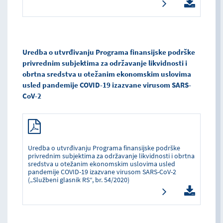
Uredba o utvrđivanju Programa finansijske podrške
privrednim subjektima za održavanje likvidnosti i
obrtna sredstva u otežanim ekonomskim uslovima
usled pandemije COVID-19 izazvane virusom SARS-
CoV-2
Uredba o utvrđivanju Programa finansijske podrške
privrednim subjektima za održavanje likvidnosti i obrtna
sredstva u otežanim ekonomskim uslovima usled
pandemije COVID-19 izazvane virusom SARS-CoV-2
(„Službeni glasnik RS“, br. 54/2020)