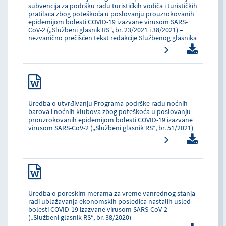
subvencija za podršku radu turističkih vodiča i turističkih
pratilaca zbog poteškoća u poslovanju prouzrokovanih
epidemijom bolesti COVID-19 izazvane virusom SARS-
CoV-2 („Službeni glasnik RS“, br. 23/2021 i 38/2021) –
nezvanično prečišćen tekst redakcije Službenog glasnika
Uredba o utvrđivanju Programa podrške radu noćnih
barova i noćnih klubova zbog poteškoća u poslovanju
prouzrokovanih epidemijom bolesti COVID-19 izazvane
virusom SARS-CoV-2 („Službeni glasnik RS“, br. 51/2021)
Uredba o poreskim merama za vreme vanrednog stanja
radi ublažavanja ekonomskih posledica nastalih usled
bolesti COVID-19 izazvane virusom SARS-CoV-2
(„Službeni glasnik RS“, br. 38/2020)