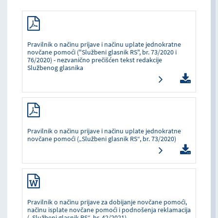
Pravilnik o načinu prijave i načinu uplate jednokratne
novčane pomoći ("Službeni glasnik RS", br. 73/2020 i
76/2020) - nezvanično prečišćen tekst redakcije
Službenog glasnika
Pravilnik o načinu prijave i načinu uplate jednokratne
novčane pomoći („Službeni glasnik RS“, br. 73/2020)
Pravilnik o načinu prijave za dobijanje novčane pomoći,
načinu isplate novčane pomoći i podnošenja reklamacija
(„Službeni glasnik RS“, br. 42/2021)