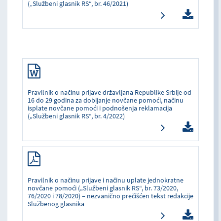
(„Službeni glasnik RS“, br. 46/2021)
Pravilnik o načinu prijave državljana Republike Srbije od
16 do 29 godina za dobijanje novčane pomoći, načinu
isplate novčane pomoći i podnošenja reklamacija
(„Službeni glasnik RS“, br. 4/2022)
Pravilnik o načinu prijave i načinu uplate jednokratne
novčane pomoći („Službeni glasnik RS“, br. 73/2020,
76/2020 i 78/2020) – nezvanično prečišćen tekst redakcije
Službenog glasnika