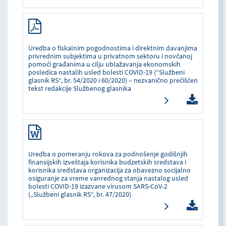
Uredba o fiskalnim pogodnostima i direktnim davanjima
privrednim subjektima u privatnom sektoru i novčanoj
pomoći građanima u cilju ublažavanja ekonomskih
posledica nastalih usled bolesti COVID-19 (“Službeni
glasnik RS“, br. 54/2020 i 60/2020) – nezvanično prečišćen
tekst redakcije Službenog glasnika
Uredba o pomeranju rokova za podnošenje godišnjih
finansijskih izveštaja korisnika budzetskih sredstava i
korisnika sredstava organizacija za obavezno socijalno
osiguranje za vreme vanrednog stanja nastalog usled
bolesti COVID-19 izazvane virusom SARS-CoV-2
(„Službeni glasnik RS“, br. 47/2020)