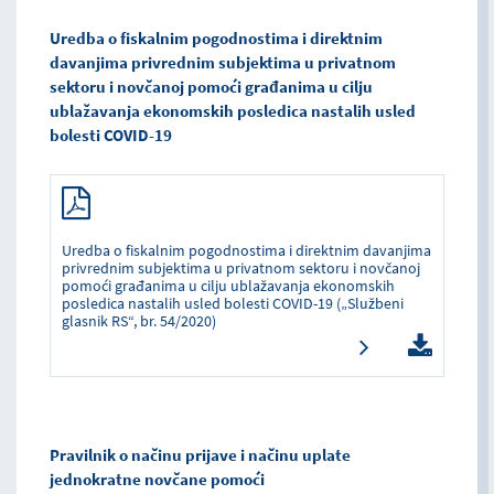
Uredba o fiskalnim pogodnostima i direktnim
davanjima privrednim subjektima u privatnom
sektoru i novčanoj pomoći građanima u cilju
ublažavanja ekonomskih posledica nastalih usled
bolesti COVID-19
Uredba o fiskalnim pogodnostima i direktnim davanjima
privrednim subjektima u privatnom sektoru i novčanoj
pomoći građanima u cilju ublažavanja ekonomskih
posledica nastalih usled bolesti COVID-19 („Službeni
glasnik RS“, br. 54/2020)
Pravilnik o načinu prijave i načinu uplate
jednokratne novčane pomoći