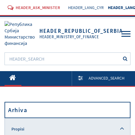
HEADER_ASK_MINISTER
HEADER_LANG_CYR
HEADER_LANG
HEADER_REPUBLIC_OF_SERBIA
HEADER_MINISTRY_OF_FINANCE
O Ministarstvu
ADVANCED_SEARCH
Aktivnosti
Dokumenti
Arhiva
Propisi
Usluge
Propisi