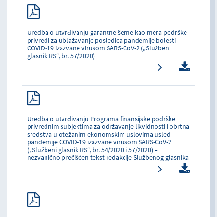
Uredba o utvrđivanju garantne šeme kao mera podrške
privredi za ublažavanje posledica pandemije bolesti
COVID-19 izazvane virusom SARS-CoV-2 („Službeni
glasnik RS“, br. 57/2020)
Uredba o utvrđivanju Programa finansijske podrške
privrednim subjektima za održavanje likvidnosti i obrtna
sredstva u otežanim ekonomskim uslovima usled
pandemije COVID-19 izazvane virusom SARS-CoV-2
(„Službeni glasnik RS“, br. 54/2020 i 57/2020) –
nezvanično prečišćen tekst redakcije Službenog glasnika