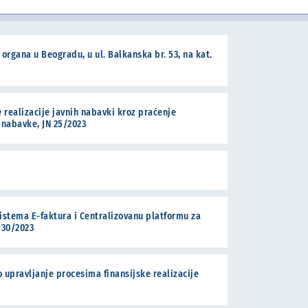
organa u Beogradu, u ul. Balkanska br. 53, na kat.
u javnom sektoru
 realizacije javnih nabavki kroz praćenje
 nabavke, JN 25/2023
istema E-faktura i Centralizovanu platformu za
 30/2023
upravljanje procesima finansijske realizacije