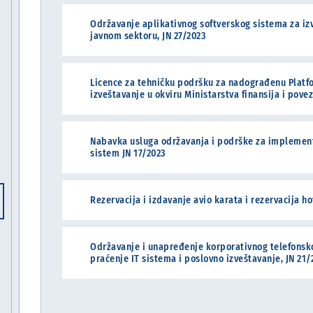
Održavanje aplikativnog softverskog sistema za izv
javnom sektoru, JN 27/2023
Licence za tehničku podršku za nadograđenu Platf
izveštavanje u okviru Ministarstva finansija i pove
Nabavka usluga održavanja i podrške za implementi
sistem JN 17/2023
Rezervacija i izdavanje avio karata i rezervacija h
Održavanje i unapređenje korporativnog telefonsko
praćenje IT sistema i poslovno izveštavanje, JN 21/