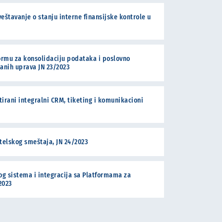
eštavanje o stanju interne finansijske kontrole u
ormu za konsolidaciju podataka i poslovno
zanih uprava JN 23/2023
rani integralni CRM, tiketing i komunikacioni
otelskog smeštaja, JN 24/2023
g sistema i integracija sa Platformama za
2023