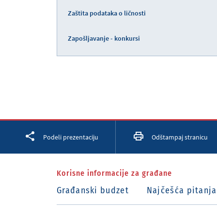
Zaštita podataka o ličnosti
Zapošljavanje - konkursi
Facebook
Twitter
LinkedIn
Podeli prezentaciju
Odštampaj stranicu
Korisne informacije za građane
Građanski budzet
Najčešća pitanja