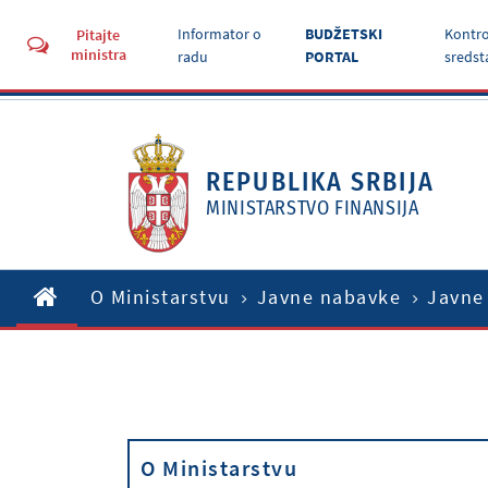
Informator o
BUDŽETSKI
Kontro
Pitajte
ministra
radu
PORTAL
sredst
REPUBLIKA SRBIJA
MINISTARSTVO FINANSIJA
O Ministarstvu
Javne nabavke
Javne
O Ministarstvu