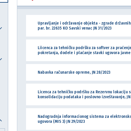
Upravljanje i održavanje objekta - zgrade državnih 
par. br. 22635 KO Savski venac JN 31/2023
Međunarodni računovodstveni standardi i međunarodni standardi revizije
Nacionalna komisija za računovodstvo
Sistem elektronskih akciza (eAkcize)
Pravna pomoć u postupku ostvarivanja alimentacionih potraživanja iz inostranstva
Postupanje po zahtevima pravnih lica za pribavljanje saglasnosti Vlade za obavljanje poslova iz člana 7, 22. i 33. Zakona o deviznom poslovanju
Davanje saglasnosti pravnom licu da primenjuje poslovnu godinu koja se razlikuje od kalendarske godine
Sprovođenje obuka i konsultacije iz finansijskog upravljanja i kontrole (FUK) i interne revizije
Drugostepeni poreski i carinski postupak i drugostepeni postupak iz oblasti igara na sreću
Ispit za sticanje zvanja ovlašćeni interni revizor 
Liicenca za tehničku podršku za softver za praćenje
pokretanja, dodele i plaćanje stavki ugovora javne
Nabavka računarske opreme, JN 28/2023
Licenca za tehničku podršku za Rezervnu lokaciju s
konsolidaciju podataka i poslovno izveštavanje, JN
Nadogradnja informacionog sistema za elektronsko 
ugovora (MIS 3) JN 29/2023