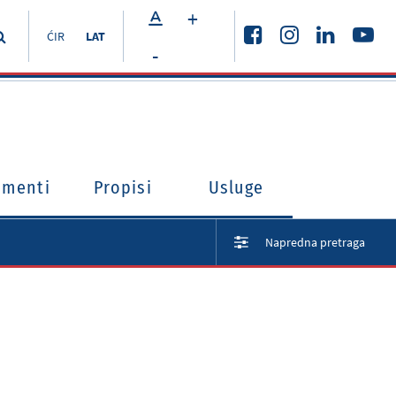
+
ĆIR
LAT
-
umenti
Propisi
Usluge
Napredna pretraga