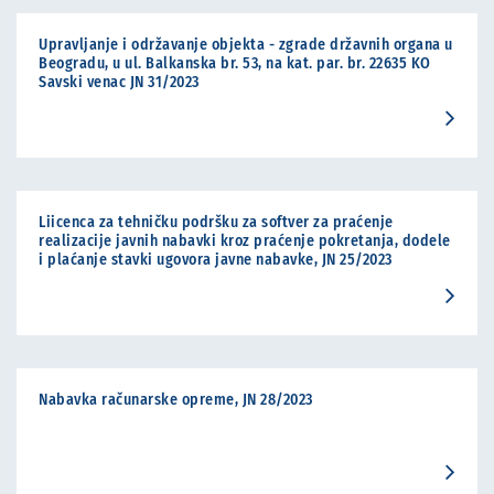
Upravljanje i održavanje objekta - zgrade državnih organa u
Beogradu, u ul. Balkanska br. 53, na kat. par. br. 22635 KO
Savski venac JN 31/2023
Liicenca za tehničku podršku za softver za praćenje
realizacije javnih nabavki kroz praćenje pokretanja, dodele
i plaćanje stavki ugovora javne nabavke, JN 25/2023
Nabavka računarske opreme, JN 28/2023