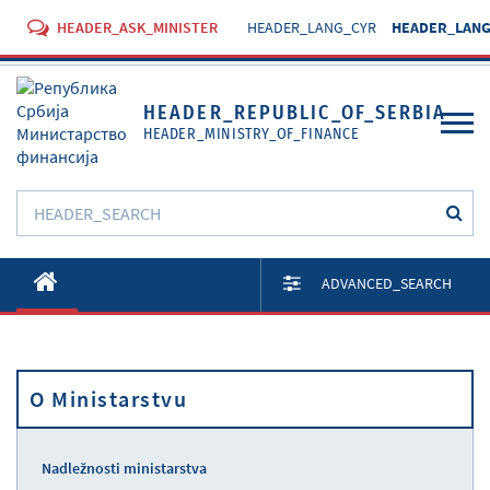
HEADER_ASK_MINISTER
HEADER_LANG_CYR
HEADER_LANG
HEADER_REPUBLIC_OF_SERBIA
HEADER_MINISTRY_OF_FINANCE
O Ministarstvu
ADVANCED_SEARCH
Aktivnosti
Dokumenti
O Ministarstvu
Propisi
Usluge
Nadležnosti ministarstva