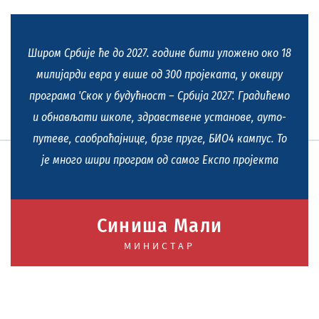
Широм Србије ће до 2027. године бити уложено око 18
милијарди евра у више од 300 пројеката, у оквиру
програма 'Скок у будућност – Србија 2027'. Градићемо
и обнављати школе, здравствене установе, ауто-
путеве, саобраћајнице, брзе пруге, БИО4 кампус. То
је много шири програм од самог Експо пројекта
Синиша Мали
МИНИСТАР