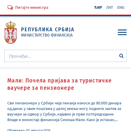
Питајте министра
ЋИР
ЛАТ
ENG
РЕПУБЛИКА СРБИЈА
МИНИСТАРСТВО ФИНАНСИЈА
O Министарству
Мали: Почела пријава за туристичке
Активности
ваучере за пензиoнере
Документи
Сви пензионери у Србији чија пензија износи до 80.000 динара
Прописи
од данас у свим поштама у целој земљи могу поднети захтев за
ваучере за одмор у Србији, најавио је први потпредседник
Услуге
Владе и министар финансија Синиша Мали. Како је истакао,...
Објављено
:
03. августа 2026.