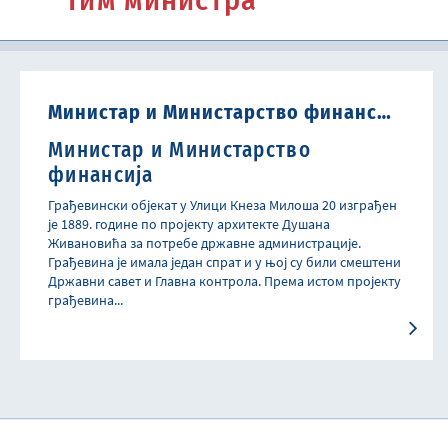
Тим министра
Министар и Министарство финансија
Министар и Министарство
финансија
Грађевински објекат у Улици Кнеза Милоша 20 изграђен
је 1889. године по пројекту архитекте Душана
Живановића за потребе државне администрације.
Грађевина је имала један спрат и у њој су били смештени
Државни савет и Главна контрола. Према истом пројекту
грађевина...