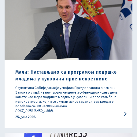
Мали: Настављамо са програмом подршке
младима у куповини прве некретнине
Скупштина Србије данас је усвојила Предлог закона о измени
Закона о утврђивању гарантне шеме и субвенционисању дела
камате као мера подршке младима у куповини прве стамбене
непокретности, којим се укупан износ гаранције за кредите
повећава са 600 на 900 милиона...
POST_PUBLISHED_LABEL
25. јуна 2026.