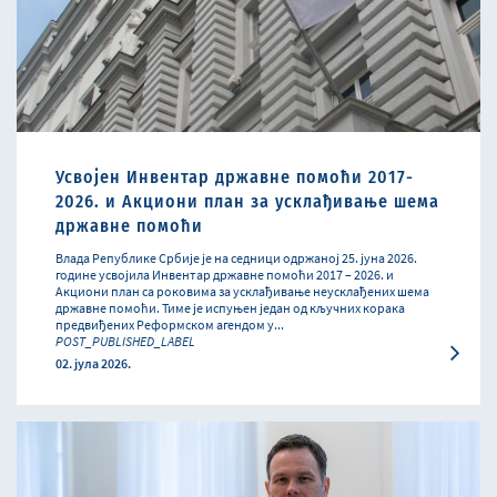
Усвојен Инвентар државне помоћи 2017-
2026. и Акциони план за усклађивање шема
државне помоћи
Влада Републике Србије је на седници одржаној 25. јуна 2026.
године усвојила Инвентар државне помоћи 2017 – 2026. и
Акциони план са роковима за усклађивање неусклађених шема
државне помоћи. Тиме је испуњен један од кључних корака
предвиђених Реформском агендом у...
POST_PUBLISHED_LABEL
02. јула 2026.