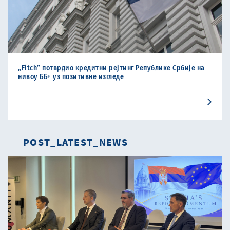
„Fitch” потврдио кредитни рејтинг Републике Србије на
нивоу ББ+ уз позитивне изгледе
POST_LATEST_NEWS