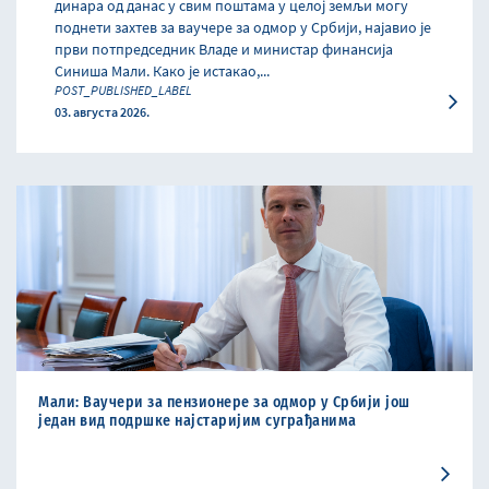
динара од данас у свим поштама у целој земљи могу
поднети захтев за ваучере за одмор у Србији, најавио је
први потпредседник Владе и министар финансија
Синиша Мали. Како је истакао,...
POST_PUBLISHED_LABEL
03. августа 2026.
Мали: Ваучери за пензионере за одмор у Србији још
један вид подршке најстаријим суграђанима