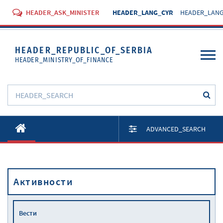
HEADER_ASK_MINISTER
HEADER_LANG_CYR
HEADER_LANG
HEADER_REPUBLIC_OF_SERBIA
HEADER_MINISTRY_OF_FINANCE
O Министарству
ADVANCED_SEARCH
Активности
Документи
Активности
Прописи
Услуге
Вести