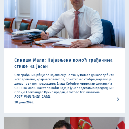
Синиша Мали: Најављена помоћ грађанима
стиже на јесен
Сви грађани Србије ће најављену новчану помоћ државе добити
истовремено, крајем септембра, почетком октобра, најавио је
данас први потпредседник Владе Србије и министар финансија
Синиша Мали. Пакет помоћи који је јуче представио председник
Србије Александар Вучић вредан је готово 600 милиона...
POST_PUBLISHED_LABEL
30. јуна 2026.