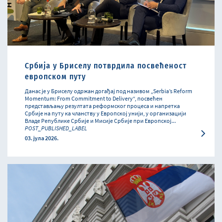
Србија у Бриселу потврдила посвећеност
европском путу
Данас је у Бриселу одржан догађај под називом „Serbia’s Reform
Momentum: From Commitment to Delivery“, посвећен
представљању резултата реформског процеса и напретка
Србије на путу ка чланству у Европској унији, у организацији
Владе Републике Србије и Мисије Србије при Европској...
POST_PUBLISHED_LABEL
03. јула 2026.