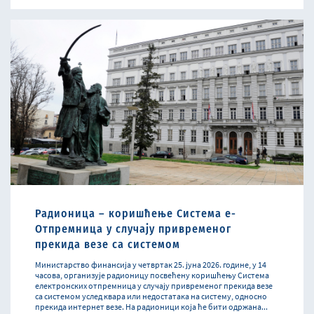
Радионица – коришћење Система е-
Отпремница у случају привременог
прекида везе са системом
Министарство финансија у четвртак 25. јуна 2026. године, у 14
часова, организује радионицу посвећену коришћењу Система
електронских отпремница у случају привременог прекида везе
са системом услед квара или недостатака на систему, односно
прекида интернет везе. На радионици која ће бити одржана...