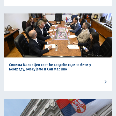
Синиша Мали: Цео свет ће следеће године бити у
Београду, очекујемо и Сан Марино