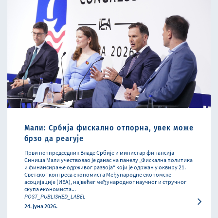
Мали: Србија фискално отпорна, увек може
брзо да реагује
Први потпредседник Владе Србије и министар финансија
Синиша Мали учествовао је данас на панелу „Фискална политика
и финансирање одрживог развоја“ који је одржан у оквиру 21.
Светског конгреса економиста Међународне економске
асоцијације (ИЕА), највећег међународног научног и стручног
скупа економиста...
POST_PUBLISHED_LABEL
24. јуна 2026.