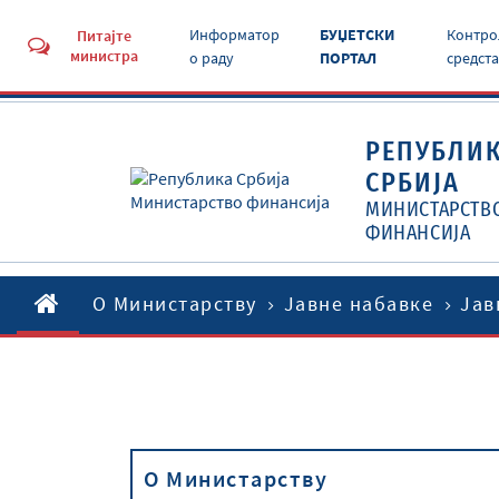
Информатор
БУЏЕТСКИ
Контро
Питајте
министра
о раду
ПОРТАЛ
средст
РЕПУБЛИ
СРБИЈА
МИНИСТАРСТВ
ФИНАНСИЈА
O Министарству
Јавне набавке
Јав
O Министарству