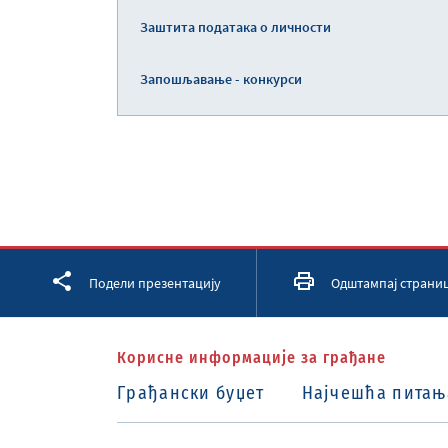
Заштита података о личности
Запошљавање - конкурси
Facebook
Twitter
LinkedIn
Подели презентацију
Одштампај страни
Корисне информације за грађане
Грађански буџет
Најчешћа питањ