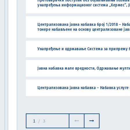
Преговарачки поступак без објављивања позива
унапређења информационог система „Хермес”, ЈН
Централизована јавна набавка број 1/2018 – Наб
тонере набављене на основу централизоване јавне
Унапређење и одржавање Система за припрему буџ
Јавна набавка мале вредности, Одржавање мулти
Централизована јавна набавка – Набавка услуге 
1
/
3