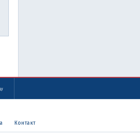
цу
а
Контакт