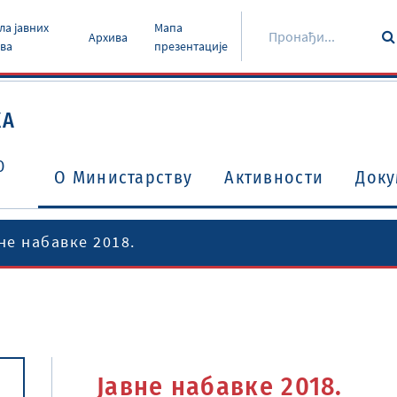
ла јавних
Мапа
Архива
ава
презентације
КА
О
O Министарству
Активности
Доку
не набавке 2018.
Уговори о избегавању двоструког опорезивања
Потврђени међународни уговори и споразуми
Јавне набавке 2018.