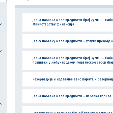
Централна јединица за хармонизацију
Јавна набавка мале вредности број 2/2018 – Наб
Министарству финансија
Реформска агенда Републике Србије
Систем електронских акциза (eАкцизе)
Међународни рачуноводствени стандарди и међународни стандарди ревизије
Национална комисија за рачуноводство
јавну набавку мале вредности – Услуге превођењ
Јавна набавка мале вредности број 3/2018 – Наб
пошиљки у међународном поштанском саобраћа
Резервација и издавање авио карата и резерваци
Јавна набавка мале вредности – набавка горива