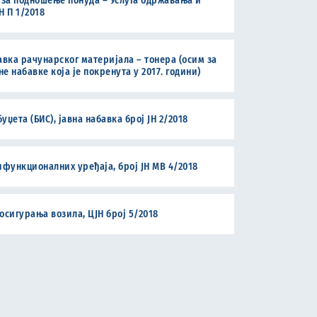
 за подношење понуда – Услуга одржавања и
 П 1/2018
авка рачунарског материјала – тонера (осим за
 набавке која је покренута у 2017. години)
ета (БИС), јавна набавка број ЈН 2/2018
функционалних уређаја, број ЈН МВ 4/2018
осигурања возила, ЦЈН број 5/2018