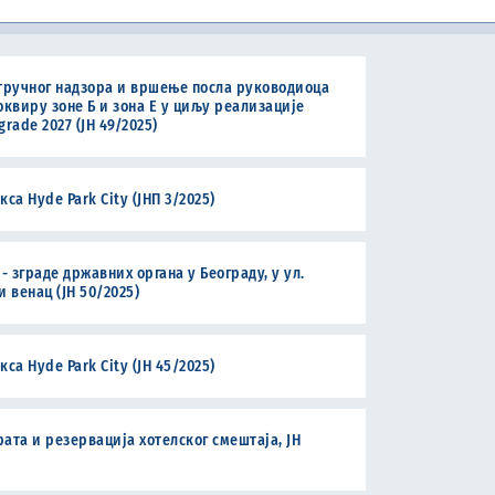
тручног надзора и вршење посла руководиоца
Давање сагласности правном лицу да примењује пословну годину која се разликује од календарске године
Испит за стицање звања овлашћени интерни ревизор у јавном сектору
Другостепени порески и царински поступак и другостепени поступак из области игара на срећу
Спровођење обука и консултације из финансијског управљања и контроле (ФУК) и интерне ревизије
Поступање по захтевима правних лица за прибављање сагласности Владе за обављање послова из члана 7, 22. и 33. Закона о девизном пословању
Правна помоћ у поступку остваривања алиментационих потраживања из иностранства
квиру зоне Б и зона Е у циљу реализације
ade 2027 (ЈН 49/2025)
а Hyde Park City (ЈНП 3/2025)
 зграде државних органа у Београду, у ул.
и венац (ЈН 50/2025)
а Hyde Park City (ЈН 45/2025)
ата и резервација хотелског смештаја, ЈН