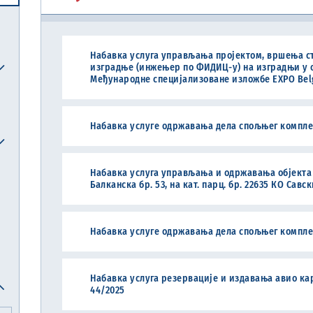
Централна јединица за хармонизацију
Набавка услуга управљања пројектом, вршења с
Реформска агенда Републике Србије
Систем електронских акциза (eАкцизе)
Међународни рачуноводствени стандарди и међународни стандарди ревизије
Национална комисија за рачуноводство
изградње (инжењер по ФИДИЦ-у) на изградњи у о
Међународне специјализоване изложбе ЕXPO Belgr
Набавка услуге одржавања дела спољњег комплекс
Набавка услуга управљања и одржавања објекта -
Балканска бр. 53, на кат. парц. бр. 22635 КО Савск
Набавка услуге одржавања дела спољњег комплекс
Набавка услуга резервације и издавања авио кар
44/2025