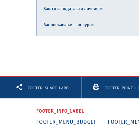
Заштита података о личности
Запошљавање - конкурси
Facebook
Twitter
LinkedIn
FOOTER_SHARE_LABEL
FOOTER_PRINT_L
FOOTER_INFO_LABEL
FOOTER_MENU_BUDGET
FOOTER_ME