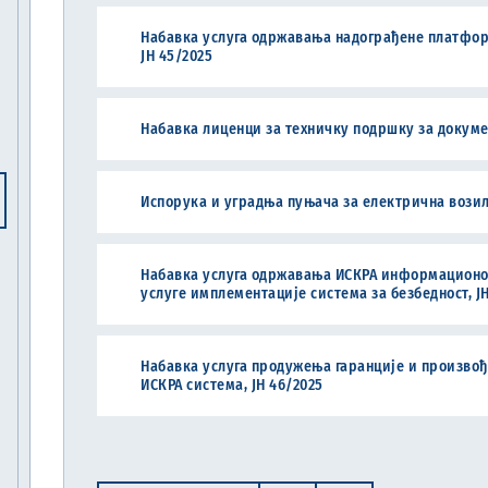
Набавка услуга одржавања надограђене платфор
ЈН 45/2025
Набавка лиценци за техничку подршку за докумен
Испорука и уградња пуњача за електрична возила
Набавка услуга одржавања ИСКРА информационог
услуге имплементације система за безбедност, ЈН
Набавка услуга продужења гаранције и произво
ИСКРА система, ЈН 46/2025