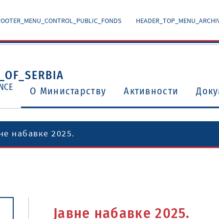
FOOTER_MENU_CONTROL_PUBLIC_FONDS
HEADER_TOP_MENU_ARCHI
_OF_SERBIA
NCE
O Министарству
Активности
Доку
не набавке 2025.
Уговори о избегавању двоструког опорезивања
Потврђени међународни уговори и споразуми
Јавне набавке 2025.