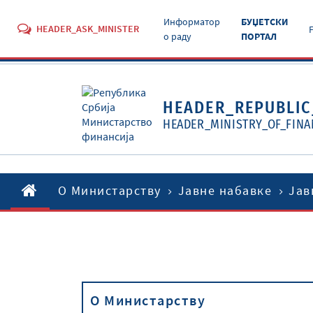
Информатор
БУЏЕТСКИ
HEADER_ASK_MINISTER
о раду
ПОРТАЛ
HEADER_REPUBLIC
HEADER_MINISTRY_OF_FINA
O Министарству
Јавне набавке
Јав
O Министарству