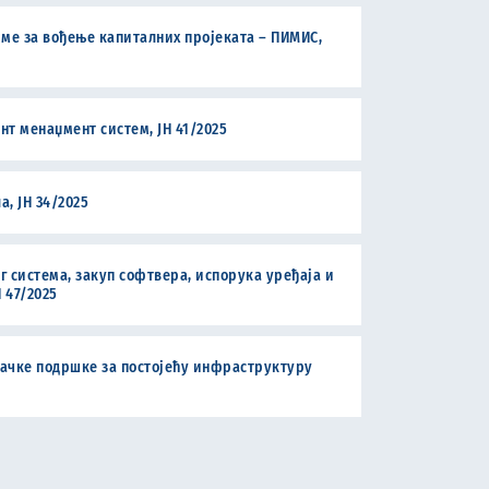
ме за вођење капиталних пројеката – ПИМИС,
т менаџмент систем, ЈН 41/2025
, ЈН 34/2025
 система, закуп софтвера, испорука уређаја и
 47/2025
ђачке подршке за постојећу инфраструктуру