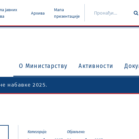
ла јавних
Мапа
Архива
ава
презентације
O Министарству
Активности
Доку
не набавке 2025.
Категорија:
Објављено:
Уговори о избегавању двоструког опорезивања
Потврђени међународни уговори и споразуми