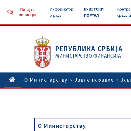
Информатор
БУЏЕТСКИ
Контро
Питајте
министра
о раду
ПОРТАЛ
средст
РЕПУБЛИКА СРБИЈА
МИНИСТАРСТВО ФИНАНСИЈА
O Министарству
Јавне набавке
Јав
O Министарству