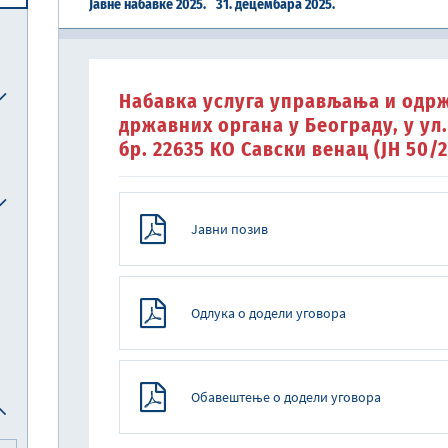
Јавне набавке 2025.
31. децембара 2025.
Централна јединица за хармонизацију
Набавка услуга управљања и одрж
Реформска агенда Републике Србије
Систем електронских акциза (eАкцизе)
Међународни рачуноводствени стандарди и међународни стандарди ревизије
Национална комисија за рачуноводство
државних органа у Београду, у ул. 
бр. 22635 КО Савски венац (ЈН 50/
Јавни позив
Одлука о додели уговора
Обавештење о додели уговора