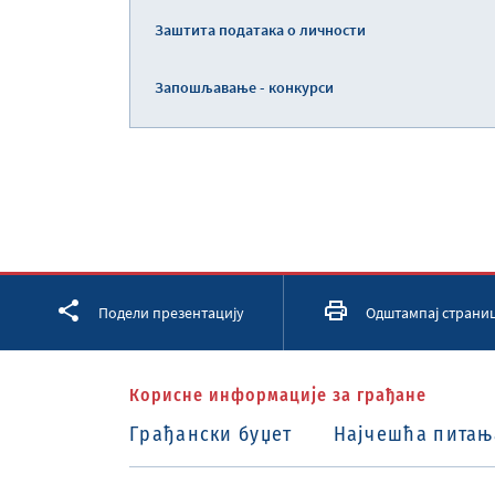
Заштита података о личности
Запошљавање - конкурси
Facebook
Twitter
LinkedIn
Подели презентацију
Одштампај страни
Корисне информације за грађане
Грађански буџет
Најчешћа питањ