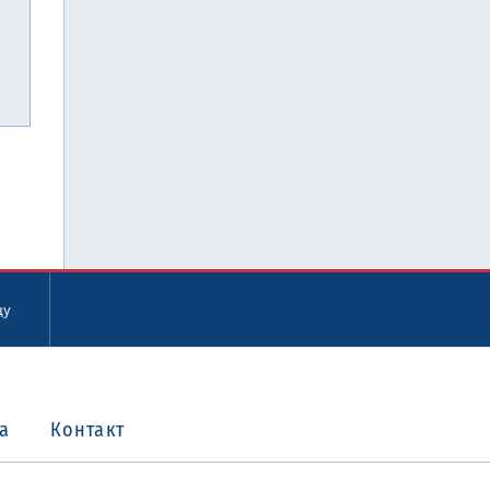
цу
а
Контакт