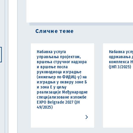
Сличне теме
Набавка услуга
Набавка усл
управљања пројектом,
одржавања 
вршења стручног надзора
комплекса H
и вршење посла
(ЈНП 3/2025)
руководиоца изградње
(инжењер по ФИДИЦ-у) на
изградњи у оквиру зоне Б
и зона Е у циљу
реализације Међународне
специјализоване изложбе
ЕXPO Belgrade 2027 (ЈН
49/2025)