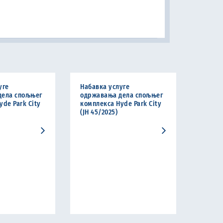
уге
Набавка услуге
дела спољњег
одржавања дела спољњег
yde Park City
комплекса Hyde Park City
(ЈН 45/2025)