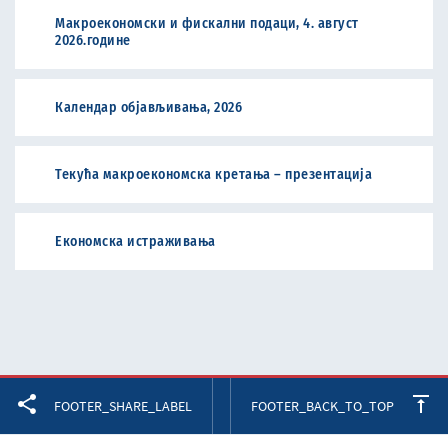
Макроекономски и фискални подаци, 4. август
2026.године
Календар објављивања, 2026
Текућа макроекономска кретања – презентација
Економска истраживања
Facebook
Twitter
LinkedIn
FOOTER_SHARE_LABEL
FOOTER_BACK_TO_TOP