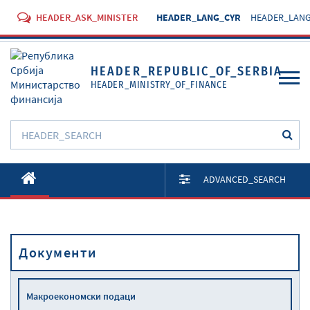
HEADER_ASK_MINISTER
HEADER_LANG_CYR
HEADER_LANG
HEADER_REPUBLIC_OF_SERBIA
HEADER_MINISTRY_OF_FINANCE
O Министарству
ADVANCED_SEARCH
Активности
Документи
Документи
Прописи
Услуге
Макроекономски подаци