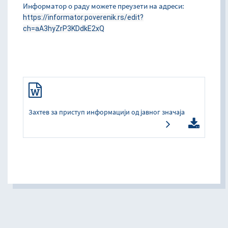
Информатор о раду можете преузети на адреси:
https://informator.poverenik.rs/edit?
ch=aA3hyZrP3KDdkE2xQ
Захтев за приступ информацији од јавног значаја