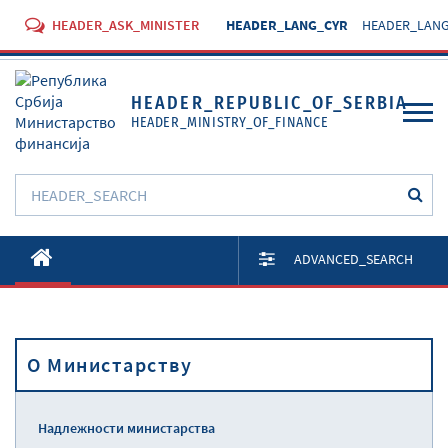
HEADER_ASK_MINISTER
HEADER_LANG_CYR
HEADER_LANG
HEADER_REPUBLIC_OF_SERBIA
HEADER_MINISTRY_OF_FINANCE
O Министарству
ADVANCED_SEARCH
Активности
Документи
O Министарству
Прописи
Услуге
Надлежности министарства