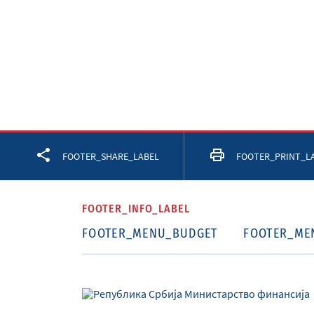
Facebook
Twitter
LinkedIn
FOOTER_SHARE_LABEL
FOOTER_PRINT_L
FOOTER_INFO_LABEL
FOOTER_MENU_BUDGET
FOOTER_ME