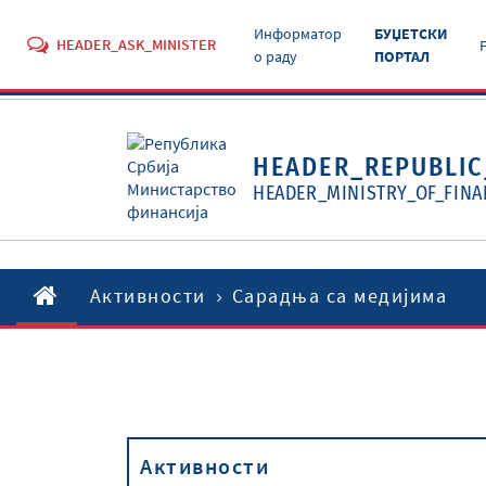
Информатор
БУЏЕТСКИ
HEADER_ASK_MINISTER
о раду
ПОРТАЛ
HEADER_REPUBLIC
HEADER_MINISTRY_OF_FINA
Активности
Сарадња са медијима
Активности