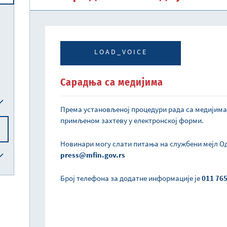
Централна јединица за хармонизацију
Реформска агенда Републике Србије
Систем електронских акциза (eАкцизе)
Међународни рачуноводствени стандарди и међународни стандарди ревизије
Национална комисија за рачуноводство
LOAD_VOICE
Сарадња са медијима
Према установљеној процедури рада са медијима,
примљеном захтеву у електронској форми.
Новинари могу слати питања на службени мејл О
press@mfin.gov.rs
Број телефона за додатне информације је
011 76