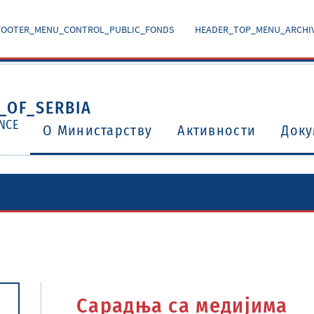
FOOTER_MENU_CONTROL_PUBLIC_FONDS
HEADER_TOP_MENU_ARCHI
_OF_SERBIA
NCE
O Министарству
Активности
Доку
Уговори о избегавању двоструког опорезивања
Потврђени међународни уговори и споразуми
Сарадња са медијима