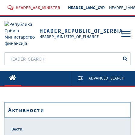
HEADER_ASK_MINISTER
HEADER_LANG_CYR
HEADER_LANG
HEADER_REPUBLIC_OF_SERBIA
HEADER_MINISTRY_OF_FINANCE
O Министарству
ADVANCED_SEARCH
Активности
Документи
Активности
Прописи
Услуге
Вести