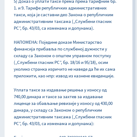
5) Доказ о уплати таксе према према тарифним бр.
1. и 9. Тарифе републичких административних
такси, која је саставни део Закона о републичким
административним таксама („Службени гласник
РС”, бр. 43/03, са изменама и допунама).
НАПОМЕНА: Поједине доказе Министарство
финансија прибавља по службеној дужности у
складу са Законом о општем управном поступку
(„Службени гласник РС”, бр. 18/16 и 95/18), осим
уколико странка изричито не наведе да ће их сама
приложити, као нпр: извод из казнене евиденције.
Уплата таксе за издавање решења у износу од
740,00 динара и таксе за захтев за издавање
лиценце за обављање ревизије у износу од 430,00
динара, у складу са Законом о републичким
административним таксама („Службени гласник
РС”, бр. 43/03, са изменама и допунама):