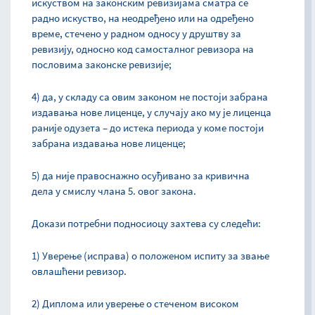
искуством на законским ревизијама сматра се
радно искуство, на нeодређено или на одређено
време, стечено у радном односу у друштву за
ревизију, односно код самосталног ревизора на
пословима законске ревизије;
4) да, у складу са овим законом не постоји забрана
издавања нове лиценце, у случају ако му је лиценца
раније одузета – до истека периода у коме постоји
забрана издавања нове лиценце;
5) да није правоснажно осуђивано за кривична
дела у смислу члана 5. овог закона.
Докази потребни подносиоцу захтева су следећи:
1) Уверење (исправа) о положеном испиту за звање
овлашћени ревизор.
2) Диплома или уверење о стеченом високом