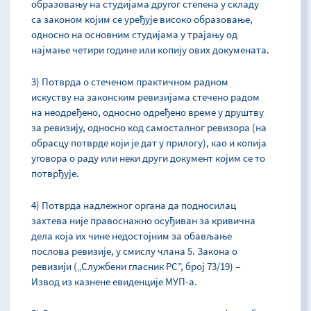
образовању на студијама другог степена у складу
са законом којим се уређује високо образовање,
односно на основним студијама у трајању од
најмање четири године или копију ових докумената.
3) Потврда о стеченом практичном радном
искуству на законским ревизијама стечено радом
на неодређено, односно одређено време у друштву
за ревизију, односно код самосталног ревизора (на
обрасцу потврде који је дат у прилогу), као и копија
уговора о раду или неки други документ којим се то
потврђује.
4) Потврда надлежног органа да подносилац
захтева није правоснажно осуђиван за кривична
дела која их чине недостојним за обављање
послова ревизије, у смислу члана 5. Закона о
ревизији („Службени гласник РС”, број 73/19) –
Извод из казнене евиденције МУП-а.