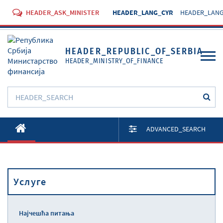
HEADER_ASK_MINISTER
HEADER_LANG_CYR
HEADER_LANG
HEADER_REPUBLIC_OF_SERBIA
HEADER_MINISTRY_OF_FINANCE
O Министарству
ADVANCED_SEARCH
Активности
Документи
Услуге
Прописи
Услуге
Најчешћа питања