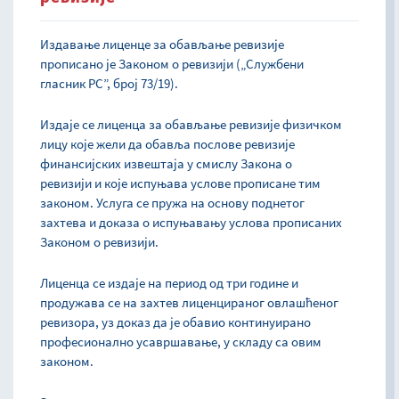
Издавање лиценце за обављање ревизије
прописано је Законом о ревизији („Службени
гласник РС”, брoj 73/19).
Издаје се лиценца за обављање ревизије физичком
лицу које жели да обавља послове ревизије
финансијских извештаја у смислу Закона о
ревизији и које испуњава услове прописане тим
законом. Услуга се пружа на основу поднетог
захтева и доказа о испуњавању услова прописаних
Законом о ревизији.
Лиценца се издаје на период од три године и
продужава се на захтев лиценцираног овлашћеног
ревизора, уз доказ да је обавио континуирано
професионално усавршавање, у складу са овим
законом.