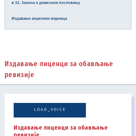
и 33. Закона о девизном пословању
Издавање акцизних маркица
Издавање лиценци за обављање
ревизије
LOAD_VOICE
Издавање лиценци за обављање
ревизије