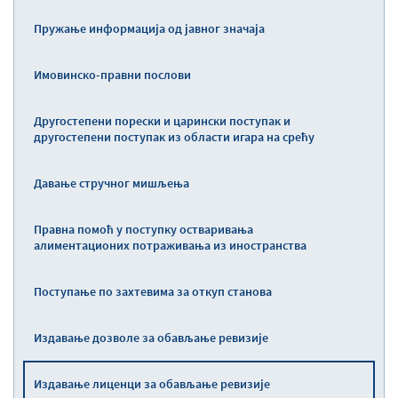
Пружање информација од јавног значаја
Имовинско-правни послови
Другостепени порески и царински поступак и
другостепени поступак из области игара на срећу
Давање стручног мишљења
Правна помоћ у поступку остваривања
алиментационих потраживања из иностранства
Поступање по захтевима за откуп станова
Издавање дозволе за обављање ревизије
Издавање лиценци за обављање ревизије