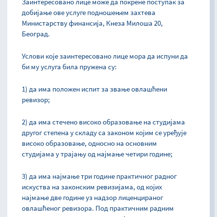
Заинтересовано лице може да покрене поступак за
добијање ове услуге подношењем захтева
Министарству финансија, Кнеза Милоша 20,
Београд.
Услови које заинтересовано лице мора да испуни да
би му услуга била пружена су:
1) да има положен испит за звање овлашћени
ревизор;
2) да има стечено високо образовање на студијама
другог степена у складу са законом којим се уређује
високо образовање, односно на основним
студијама у трајању од најмање четири године;
3) да има најмање три године практичног радног
искуства на законским ревизијама, од којих
најмање две године уз надзор лиценцираног
овлашћеног ревизора. Под практичним радним