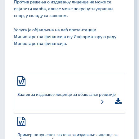
Против решења о издавању лиценце не може се
изјавити жалба, али се може покренути управни
спор, у складу са законом.
Услуга је објављена на веб презентацији
Министарства финансија и у Информатору о раду
Министарства финансија.
Захтев за издавање лиценце за обављање ревизије
Пример попуњеног захтева за издавање лиценце за