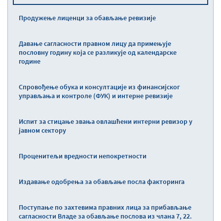
Продужење лиценци за обављање ревизије
Давање сагласности правном лицу да примењује
пословну годину која се разликује од календарске
године
Спровођење обука и консултације из финансијског
управљања и контроле (ФУК) и интерне ревизије
Испит за стицање звања овлашћени интерни ревизор у
јавном сектору
Проценитељи вредности непокретности
Издавање одобрења за обављање посла факторинга
Поступање по захтевима правних лица за прибављање
сагласности Владе за обављање послова из члана 7, 22.