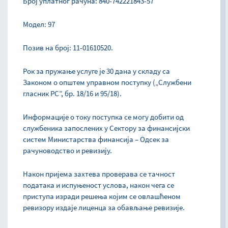
Број уплатног рачуна: 840-742221843-57
Модел: 97
Позив на број: 11-01610520.
Рок за пружање услуге је 30 дана у складу са
Законом о општем управном поступку („Службени
гласник РС”, бр. 18/16 и 95/18).
Информације о току поступка се могу добити од
службеника запослених у Сектору за финансијски
систем Министарства финансија – Одсек за
рачуноводство и ревизију.
Након пријема захтева проверава се тачност
података и испуњеност услова, након чега се
приступа изради решења којим се овлашћеном
ревизору издаје лиценца за обављање ревизије.