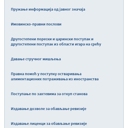
Пружање информација од јавног значаја
Имовинско-правни послови
Другостепени порески и царински поступак и
другостепени поступак из области игара на срећу
Давање стручног мишљења
Правна помоћ у поступку остваривања
алиментационих потраживања из иностранства
Поступање по захтевима за откуп станова
Издавање дозволе за обављање ревизије
Издавање лиценци за обављање ревизије