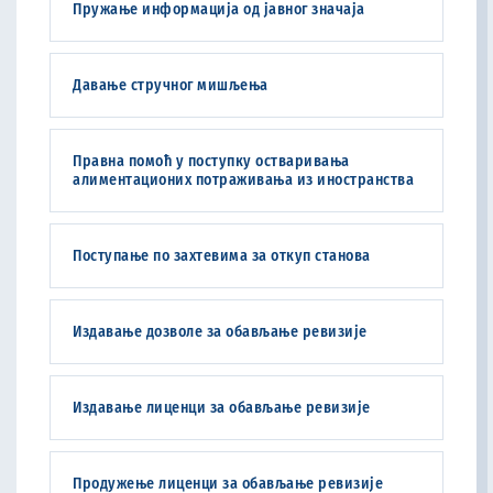
Пружање информација од јавног значаја
Давање стручног мишљења
Правна помоћ у поступку остваривања
алиментационих потраживања из иностранства
Поступање по захтевима за откуп станова
Издавање дозволе за обављање ревизије
Издавање лиценци за обављање ревизије
Продужење лиценци за обављање ревизије