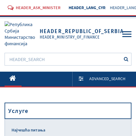
HEADER_ASK_MINISTER
HEADER_LANG_CYR
HEADER_LANG
HEADER_REPUBLIC_OF_SERBIA
HEADER_MINISTRY_OF_FINANCE
O Министарству
ADVANCED_SEARCH
Активности
Документи
Услуге
Прописи
Услуге
Најчешћа питања