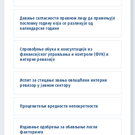
Давање сагласности правном лицу да примењује
пословну годину која се разликује од
календарске године
Спровођење обука и консултације из
финансијског управљања и контроле (ФУК) и
интерне ревизије
Испит за стицање звања овлашћени интерни
ревизор у јавном сектору
Проценитељи вредности непокретности
Издавање одобрења за обављање посла
факторинга