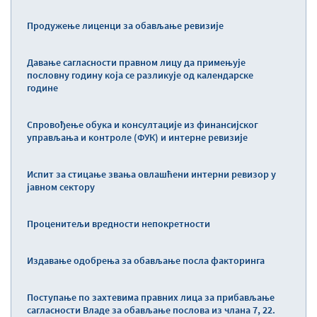
Продужење лиценци за обављање ревизије
Давање сагласности правном лицу да примењује
пословну годину која се разликује од календарске
године
Спровођење обука и консултације из финансијског
управљања и контроле (ФУК) и интерне ревизије
Испит за стицање звања овлашћени интерни ревизор у
јавном сектору
Проценитељи вредности непокретности
Издавање одобрења за обављање посла факторинга
Поступање по захтевима правних лица за прибављање
сагласности Владе за обављање послова из члана 7, 22.