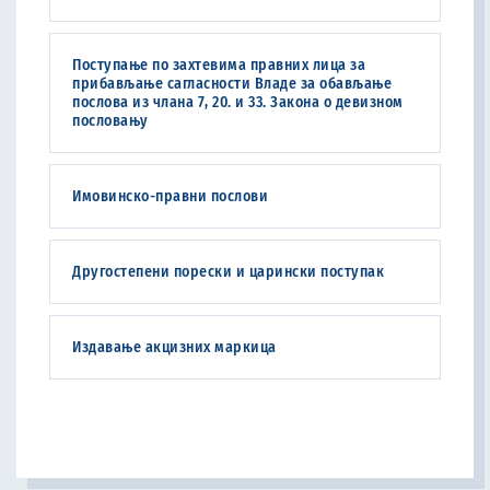
Поступање по захтевима правних лица за
прибављање сагласности Владе за обављање
послова из члана 7, 20. и 33. Закона о девизном
пословању
Имовинско-правни послови
Другостепени порески и царински поступак
Издавање акцизних маркица