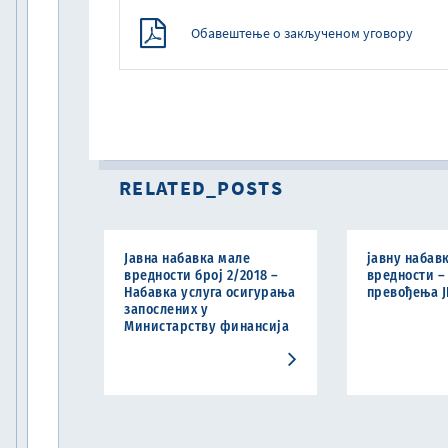
Обавештење о закљученом уговору
RELATED_POSTS
Јавна набавка мале
јавну набав
вредности број 2/2018 –
вредности –
Набавка услуга осигурања
превођења Ј
запослених у
Министарству финансија