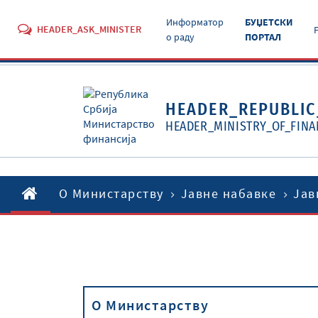
Информатор
БУЏЕТСКИ
HEADER_ASK_MINISTER
о раду
ПОРТАЛ
HEADER_REPUBLIC
HEADER_MINISTRY_OF_FINA
O Министарству
Јавне набавке
Јав
O Министарству