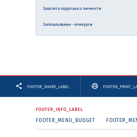
Заштита података о личности
Запошљавање - конкурси
Facebook
Twitter
LinkedIn
FOOTER_SHARE_LABEL
FOOTER_PRINT_L
FOOTER_INFO_LABEL
FOOTER_MENU_BUDGET
FOOTER_ME