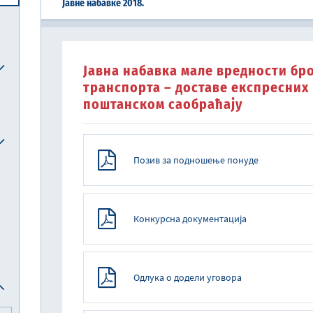
Јавне набавке 2018.
Централна јединица за хармонизацију
Реформска агенда Републике Србије
Систем електронских акциза (eАкцизе)
Међународни рачуноводствени стандарди и међународни стандарди ревизије
Национална комисија за рачуноводство
Јавна набавка мале вредности бро
транспорта – доставе експресни
поштанском саобраћају
Позив за подношење понуде
Конкурсна документација
Одлука о додели уговора