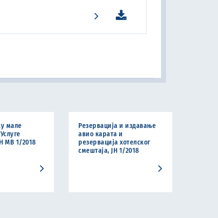
ку мале
Резервација и издавање
 Услуге
авио карата и
Н МВ 1/2018
резервација хотелског
смештаја, ЈН 1/2018