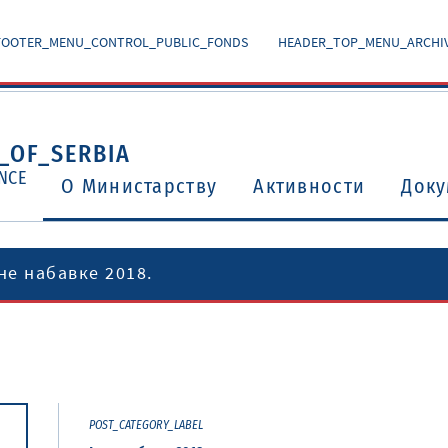
FOOTER_MENU_CONTROL_PUBLIC_FONDS
HEADER_TOP_MENU_ARCHI
_OF_SERBIA
NCE
O Министарству
Активности
Доку
не набавке 2018.
Уговори о избегавању двоструког опорезивања
Потврђени међународни уговори и споразуми
POST_CATEGORY_LABEL