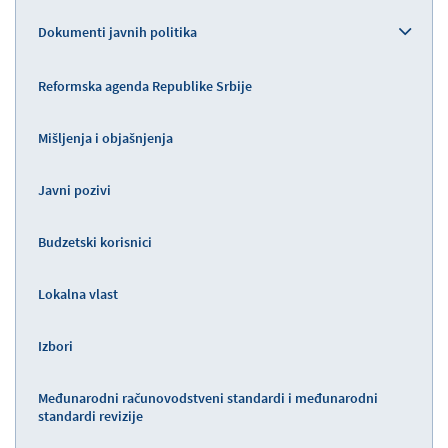
Dokumenti javnih politika
Reformska agenda Republike Srbije
Mišljenja i objašnjenja
Javni pozivi
Budzetski korisnici
Lokalna vlast
Izbori
Međunarodni računovodstveni standardi i međunarodni
standardi revizije