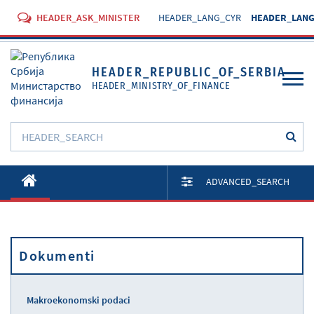
HEADER_ASK_MINISTER
HEADER_LANG_CYR
HEADER_LANG
HEADER_REPUBLIC_OF_SERBIA
HEADER_MINISTRY_OF_FINANCE
O Ministarstvu
ADVANCED_SEARCH
Aktivnosti
Dokumenti
Dokumenti
Propisi
Usluge
Makroekonomski podaci