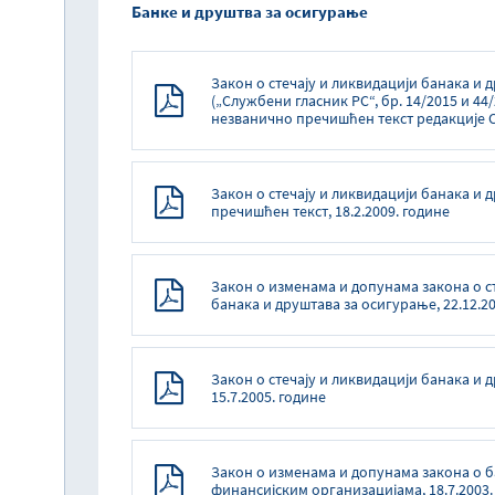
Банке и друштва за осигурање
Закон о стечају и ликвидацији банака и 
(„Службени гласник РС“, бр. 14/2015 и 44/2
незванично пречишћен текст редакције 
Закон о стечају и ликвидацији банака и 
пречишћен текст, 18.2.2009. године
Закон о изменама и допунама закона о с
банака и друштава за осигурање, 22.12.20
Закон о стечају и ликвидацији банака и 
15.7.2005. године
Закон о изменама и допунама закона о 
финансијским организацијама, 18.7.2003.