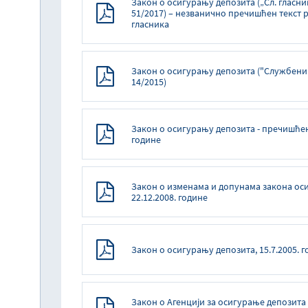
Закон о осигурању депозита („Сл. гласник
51/2017) – незванично пречишћен текст 
гласника
Закон о осигурању депозита ("Службени г
14/2015)
Закон о осигурању депозита - пречишћен 
године
Закон о изменама и допунама закона ос
22.12.2008. године
Закон о осигурању депозита, 15.7.2005. 
Закон о Агенцији за осигурање депозита