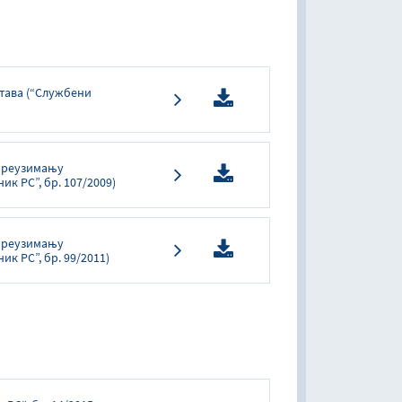
тава (“Службени
 преузимању
к РС”, бр. 107/2009)
 преузимању
к РС”, бр. 99/2011)