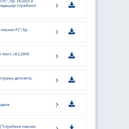
 РС“, бр. 14/2015 и
редакције Службеног
ласник РС", бр.
текст, 18.2.2009.
игурању депозита,
године
 ("Службени гласник