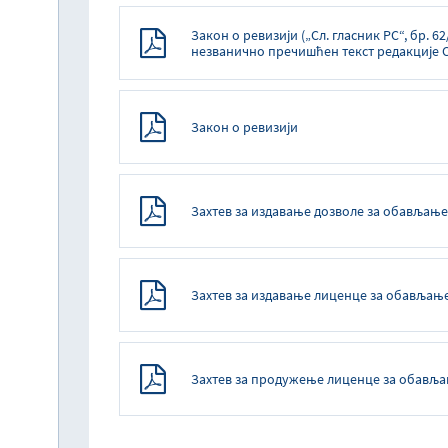
Закон о ревизији („Сл. гласник РС“, бр. 62
незванично пречишћен текст редакције 
Закон о ревизији
Зaхтeв зa издaвaњe дoзвoлe зa oбaвљaњe
Зaхтeв зa издaвaњe лицeнцe зa oбaвљaњe
Зaхтeв зa прoдужeњe лицeнцe зa oбaвљa