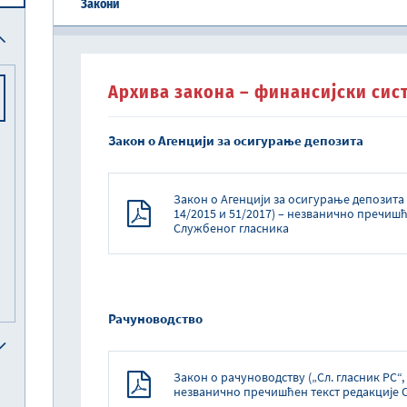
Закони
Централна јединица за хармонизацију
Реформска агенда Републике Србије
Систем електронских акциза (eАкцизе)
Међународни рачуноводствени стандарди и међународни стандарди ревизије
Национална комисија за рачуноводство
Архива закона – финансијски сис
Закон о Агенцији за осигурање депозита
Закон о Агенцији за осигурање депозита (
14/2015 и 51/2017) – незванично пречишћ
Службеног гласника
Рачуноводство
Закон о рачуноводству („Сл. гласник РС“, 
незванично пречишћен текст редакције 