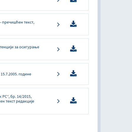
- пречишћен текст,
генцији за осигурање
15.7.2005. године
 РС“, бр. 14/2015,
ен текст редакције