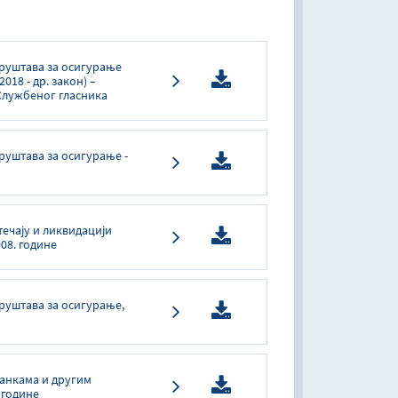
друштава за осигурање
018 - др. закон) –
Службеног гласника
друштава за осигурање -
течају и ликвидацији
08. године
друштава за осигурање,
банкама и другим
 године