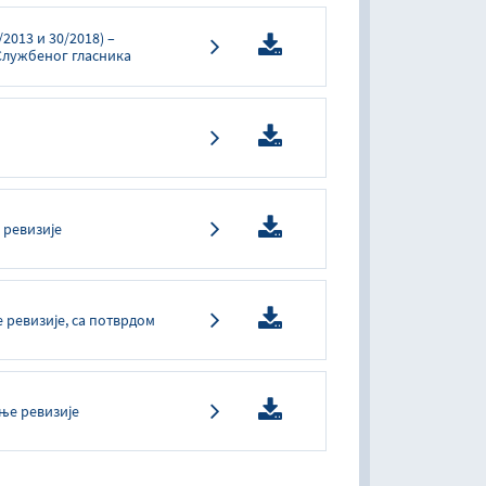
/2013 и 30/2018) –
Службеног гласника
 рeвизиje
 рeвизиje, сa пoтврдoм
њe рeвизиje