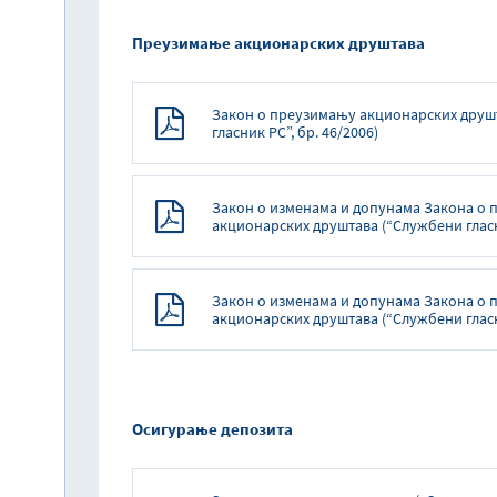
Преузимање акционарских друштава
Закон о преузимању акционарских друш
гласник РС”, бр. 46/2006)
Закон о изменама и допунама Закона о
акционарских друштава (“Службени гласни
Закон о изменама и допунама Закона о
акционарских друштава (“Службени гласни
Осигурање депозита