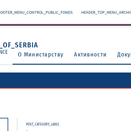
FOOTER_MENU_CONTROL_PUBLIC_FONDS
HEADER_TOP_MENU_ARCHI
_OF_SERBIA
NCE
O Министарству
Активности
Доку
Уговори о избегавању двоструког опорезивања
Потврђени међународни уговори и споразуми
POST_CATEGORY_LABEL