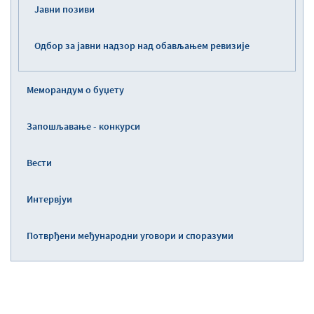
Јавни позиви
Одбор за јавни надзор над обављањем ревизије
Меморандум о буџету
Запошљавање - конкурси
Вести
Интервјуи
Потврђени међународни уговори и споразуми