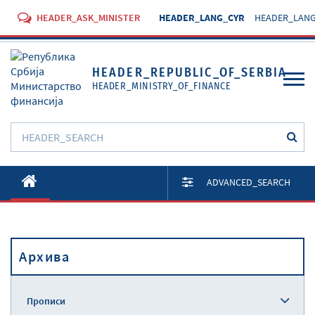
HEADER_ASK_MINISTER
HEADER_LANG_CYR
HEADER_LANG
HEADER_REPUBLIC_OF_SERBIA
HEADER_MINISTRY_OF_FINANCE
O Министарству
ADVANCED_SEARCH
Активности
Документи
Архива
Прописи
Услуге
Прописи