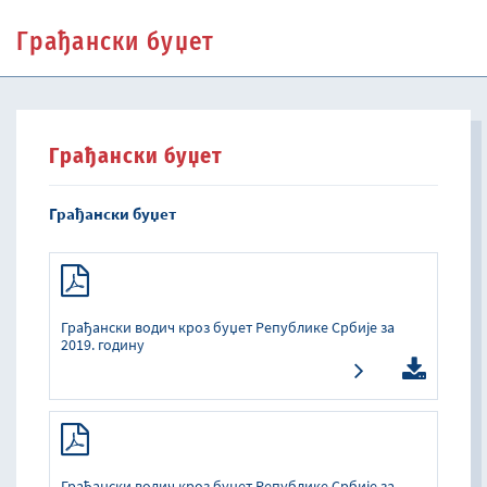
Грађански буџет
Грађански буџет
Грађански буџет
Грађански водич кроз буџет Републике Србије за
2019. годину
Грађански водич кроз буџет Републике Србије за