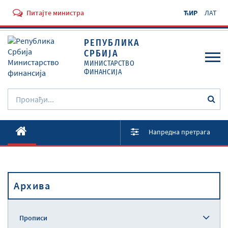
Питајте министра
ЋИР
ЛАТ
РЕПУБЛИКА
СРБИЈА
МИНИСТАРСТВО
ФИНАНСИЈА
O Министарству
Напредна претрага
Активности
Документи
Архива
Прописи
Услуге
Прописи