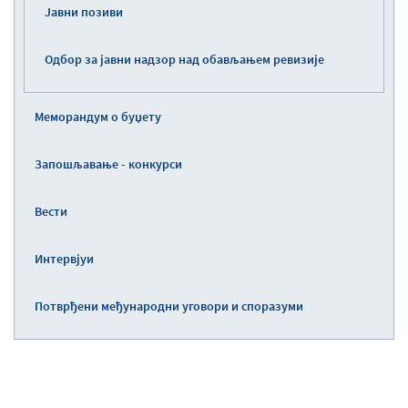
Јавни позиви
Одбор за јавни надзор над обављањем ревизије
Меморандум о буџету
Запошљавање - конкурси
Вести
Интервјуи
Потврђени међународни уговори и споразуми