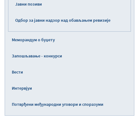
Јавни позиви
Одбор за јавни надзор над обављањем ревизије
Меморандум о буџету
Запошљавање - конкурси
Вести
Интервјуи
Потврђени међународни уговори и споразуми