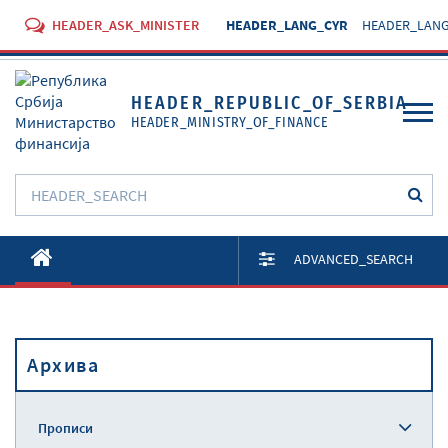
HEADER_ASK_MINISTER
HEADER_LANG_CYR
HEADER_LANG
HEADER_REPUBLIC_OF_SERBIA
HEADER_MINISTRY_OF_FINANCE
O Министарству
ADVANCED_SEARCH
Активности
Документи
Архива
Прописи
Услуге
Прописи