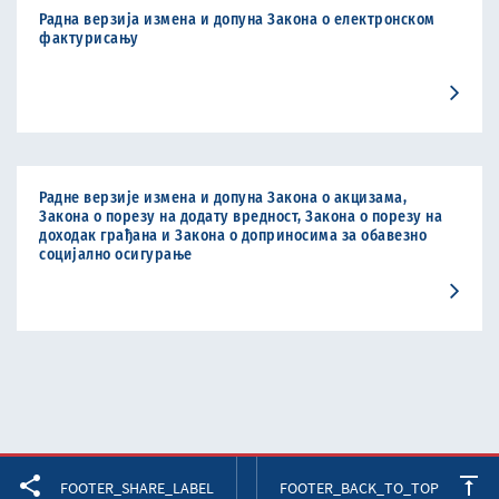
Радна верзија измена и допуна Закона о електронском
фактурисању
Радне верзије измена и допуна Закона о акцизама,
Закона о порезу на додату вредност, Закона о порезу на
доходак грађана и Закона о доприносима за обавезно
социјално осигурање
Facebook
Twitter
LinkedIn
FOOTER_SHARE_LABEL
FOOTER_BACK_TO_TOP