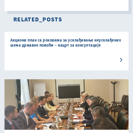
RELATED_POSTS
Акциони план са роковима за усклађивање неусклађених
шема државне помоћи – нацрт за консултације