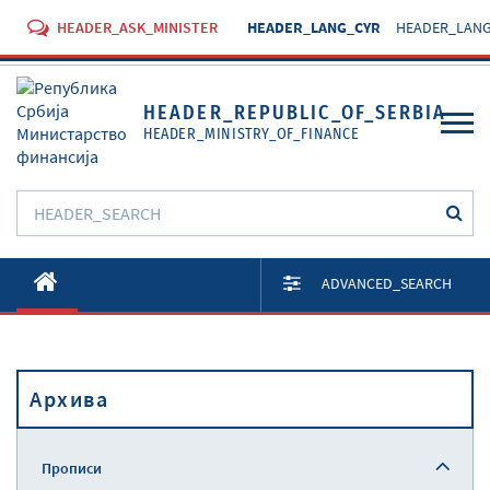
HEADER_ASK_MINISTER
HEADER_LANG_CYR
HEADER_LANG
HEADER_REPUBLIC_OF_SERBIA
HEADER_MINISTRY_OF_FINANCE
O Министарству
ADVANCED_SEARCH
Активности
Документи
Архива
Прописи
Услуге
Прописи