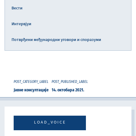
Вести
Интервјуи
Потврђени међународни уговори и споразуми
POST_CATEGORY_LABEL
POST_PUBLISHED_LABEL
Јавне консултације
14. октобара 2021.
LOAD_VOICE