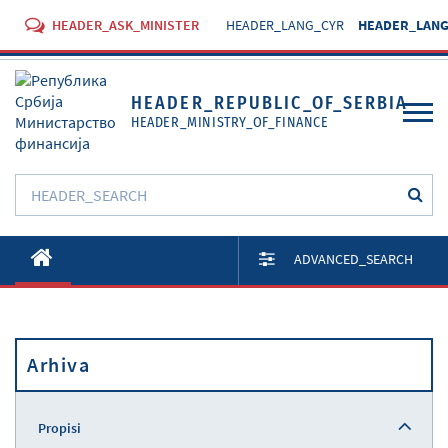
HEADER_ASK_MINISTER
HEADER_LANG_CYR
HEADER_LANG
HEADER_REPUBLIC_OF_SERBIA
HEADER_MINISTRY_OF_FINANCE
O Ministarstvu
ADVANCED_SEARCH
Aktivnosti
Dokumenti
Arhiva
Propisi
Usluge
Propisi