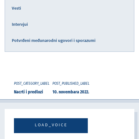
Vesti
Intervjui
Potvrđeni međunarodni ugovori i sporazumi
POST_CATEGORY_LABEL
POST_PUBLISHED_LABEL
Nacrti i predlozi
10. novembara 2022.
LOAD_VOICE