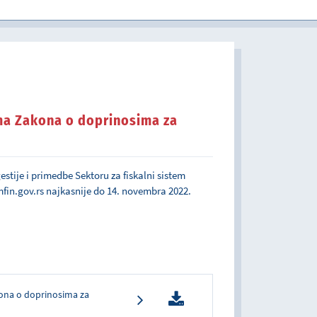
u javnom sektoru
ma Zakona o doprinosima za
tije i primedbe Sektoru za fiskalni sistem
fin.gov.rs
najkasnije do 14. novembra 2022.
ona o doprinosima za