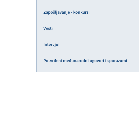
Zapošljavanje - konkursi
Vesti
Intervjui
Potvrđeni međunarodni ugovori i sporazumi