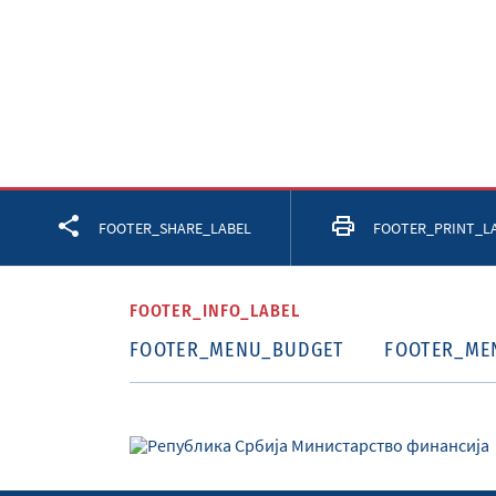
Facebook
Twitter
LinkedIn
FOOTER_SHARE_LABEL
FOOTER_PRINT_L
FOOTER_INFO_LABEL
FOOTER_MENU_BUDGET
FOOTER_ME