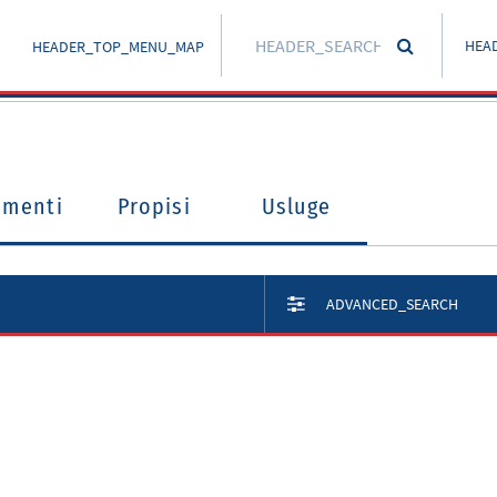
HEA
HEADER_TOP_MENU_MAP
umenti
Propisi
Usluge
ADVANCED_SEARCH