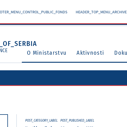
OTER_MENU_CONTROL_PUBLIC_FONDS
HEADER_TOP_MENU_ARCHIVE
_OF_SERBIA
NCE
O Ministarstvu
Aktivnosti
Dok
Ugovori o izbegavanju dvostrukog oporezivanja
Potvrđeni međunarodni ugovori i sporazumi
POST_CATEGORY_LABEL
POST_PUBLISHED_LABEL