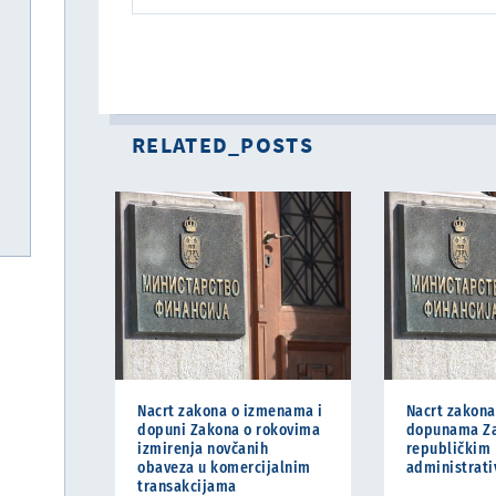
RELATED_POSTS
Nacrt zakona o izmenama i
Nacrt zakona
dopuni Zakona o rokovima
dopunama Za
izmirenja novčanih
republičkim
obaveza u komercijalnim
administrat
transakcijama