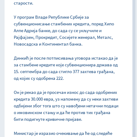
старости.
У програм Владе Републике Србије за
субвенционисање стамбених кредита, поред Хипо
Алпе Адрија банке, до сада су се укључиле и
Рајфајзен, Прокредит, Сосијете женерал, Металс,
Новосадска и Континентал банка.
Динкић је после потписивања уговора истакао да је
за стамбене кредите које субвенционира држава од
15. септембра до сада стигло 377 захтева грађана,
од којих су одобрена 222.
Он је рекао да је просечан износ до сада одобрених
кредита 30.000 евра, уз напомену да су неки захтеви
одбијени због тога што су навођени нетачни подаци
о имовинском стању и да ће против тих грађана
бити подигнуте кривичне пријаве.
Министар је изразио очекивање да ће од следеће