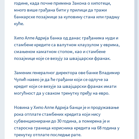
године, када почне примена Закона о хипотеци,
много више грађана бити у прилици да тражи
банкарске позајмице за куповину стана или градњу
куће.
Хипо Алпе Адрија банка од данас грађанима нуди и
стамбене кредите са валутном клаузулом у еврима,
смањеном каматном стопом, као и стамбене
позајмице које се везују за швајцарски франак.
Заменик генералног директора ове банке Владимир
Чупић навео је да ће грађани који се одлуче за
кредит који се везује за швајцарски франак имати
могућност да у сваком тренутку пређу на евро.
Новина у Хипо Алпе Адрија банци је и продужавање
рока отплате стамбених кредита који нису
субвенционирани до 30 година, а померена је и
старосна граница корисника кредита на 68 година у
тренутку отплате последње рате.