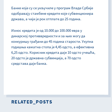
Банке које су се укључиле у програм Владе Србије
одобравају стамбене кредите које субвенционира
држава, а чији је рок отплате до 25 година.
Износ кредита је од 10.000 до 100.000 евра у
динарској противвредности и за њих могу да
конкуришу грађани до 45 година старости. Укупна
годишња каматна стопа је 4,45 одсто, а ефективна
6,25 одсто. Корисник кредита даје 10 одсто учешћа,
20 одсто је државна субвенција, а 70 одсто
средстава даје банка.
RELATED_POSTS