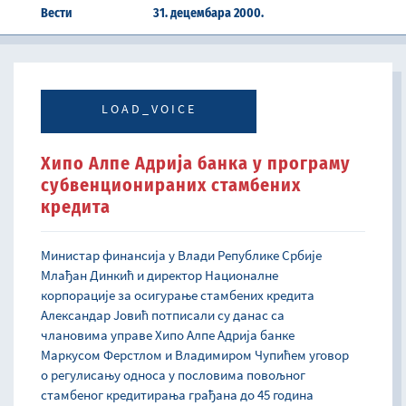
Вести
31. децембара 2000.
LOAD_VOICE
Хипо Алпе Адрија банка у програму
субвенционираних стамбених
кредита
Министар финансија у Влади Републике Србије
Млађан Динкић и директор Националне
корпорације за осигурање стамбених кредита
Александар Јовић потписали су данас са
члановима управе Хипо Алпе Адрија банке
Маркусом Ферстлом и Владимиром Чупићем уговор
о регулисању односа у пословима повољног
стамбеног кредитирања грађана до 45 година