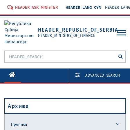
HEADER_ASK_MINISTER
HEADER_LANG_CYR
HEADER_LANG
HEADER_REPUBLIC_OF_SERBIA
HEADER_MINISTRY_OF_FINANCE
O Министарству
ADVANCED_SEARCH
Активности
Документи
Архива
Прописи
Услуге
Прописи