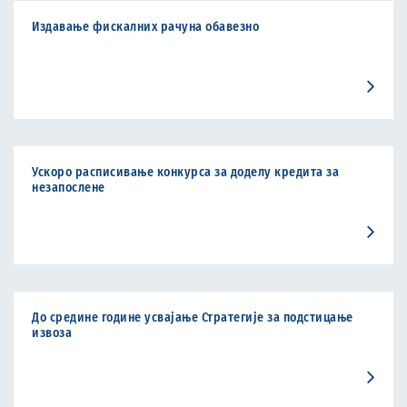
Издавање фискалних рачуна обавезно
Ускоро расписивање конкурса за доделу кредита за
незапослене
До средине године усвајање Стратегије за подстицање
извоза