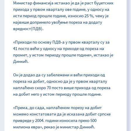
Министар финансија истакао је да је раст буџетских
прихода у првом кварталу ове године, у односу на
исти период прошле године, износио 25 %, чему је
највише допринело увођење пореза на додату
вредност(ПДВ).
«Приходи по основу ПДВ-а у првом кварталу су за
41 посто већи у односу на приходе од пореза на
промет, у истом периоду прошле године», истакао је
Динкић.
Он је додао да су забележени и већи приходи од
пореза на добит, односно да је у првом кварталу
наплаћено скоро 70 посто више прихода од пореза
на добит него у истом периоду прошле године.
«Према, до сада, наплаћеном порезу на добит
можемо констатовати да је исказана добит српске
привреде у 2004. години износила преко 500
милиона евра», рекао је министар Динкић.