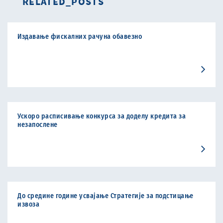
RELATED_POSTS
Издавање фискалних рачуна обавезно
Ускоро расписивање конкурса за доделу кредита за
незапослене
До средине године усвајање Стратегије за подстицање
извоза