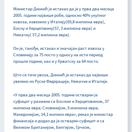
Министар Динкић је истакао да је у прва два месеца
2005. године највише робе, односно 40% укупног
извоза, извезено у Италију(69,8 милиона евра),
Босну и Херцеговину(57, 3 милиона евра) и
Немачку( 57,2 милиона евра).
Он је, такође, истакао и значајан раст извоза у
Словенију за 75 посто у односу на исти период
прошле године, као и у Хрватску за 64 посто.
Што се тиче увоза, Динкић је истакао да највише
увезено из Руске Федерације, Немачке и Италије.
«У прва два месеца 2005. године остварен је
суфицит у размени са Босном и Херцеговином, 37
милиона евра; Словенијом, 6 милиона евра;
Македонијом, 14,1 милион евра», рекао је министар
финансија и додао да је остварен суфицит и са
Великом Британијом, Белгијом, Грчком,