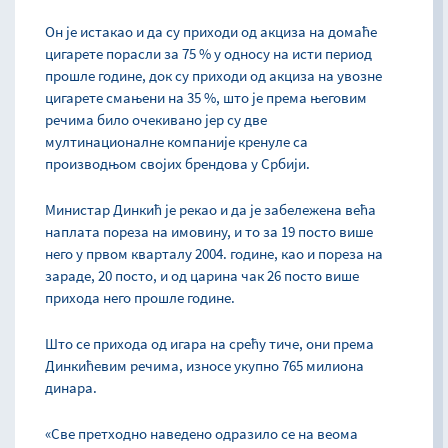
Он је истакао и да су приходи од акциза на домаће
цигарете порасли за 75 % у односу на исти период
прошле године, док су приходи од акциза на увозне
цигарете смањени на 35 %, што је према његовим
речима било очекивано јер су две
мултинационалне компаније кренуле са
производњом својих брендова у Србији.
Министар Динкић је рекао и да је забележена већа
наплата пореза на имовину, и то за 19 посто више
него у првом кварталу 2004. године, као и пореза на
зараде, 20 посто, и од царина чак 26 посто више
прихода него прошле године.
Што се прихода од игара на срећу тиче, они према
Динкићевим речима, износе укупно 765 милиона
динара.
«Све претходно наведено одразило се на веома