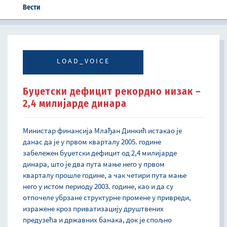
Вести
LOAD_VOICE
Буџетски дефицит рекордно низак –
2,4 милијарде динара
Министар финансија Млађан Динкић истакао је
данас да је у првом кварталу 2005. године
забележен буџетски дефицит од 2,4 милијарде
динара, што је два пута мање него у првом
кварталу прошле године, а чак четири пута мање
него у истом периоду 2003. године, као и да су
отпочеле убрзане структурне промене у привреди,
изражене кроз приватизацију друштвених
предузећа и државних банака, док је спољно