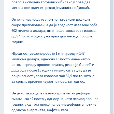
повољан спољно трговински биланс у прва два
месеца ове године», рекао је министар Динкић.
Он је нагласио да је спољно трговиски дефицит
скоро преполовљен, а да је вредност извезене робе
602 милиона долара, што представља раст извоза
од 57 посто у односу на прва два месеца прошле
године.
«Вредност увезене робе је 1 милијарду и 147
милиона долара, односно 13 посто мање него у
истом периоду прошле године», рекао је Динкић и
додао да после 15 година имамо ситуацију да је
покривеност увоза извозом чак 52,5 посто, што је
за српске прилике изузетно повољан однос.
Он је истакао да је спољно трговински дефицит
смањен за 42 посто у односу на исти период прошле
године, а од тога преко половине дефицита потиче
од увоза енергената, нафте и гаса.