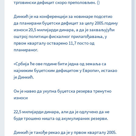
трговински дефицит скоро преполовљен. ()
Динкић је на конференцији за новинаре подсетио
да планирани буџетски дефицит за целу 2005.годину
износи 20,5 милијарди динара, а да је захваљујући
оштрој политици фискалног прилагођавања, у
првом кварталу остварено 11,7 посто од
планираног.
«Србија ће ове године бити једна од земаља са
најнижим буџетским дефицитом у Европи», истакао
је Динкић.
Он је навео да укупна буџетска резерва тренутно
износи
22,5 милијарди динара, али да је одлучено да не
буде трошено ништа од акумулираних резерви.
Динкић је такође рекао да је у првом кварталу 2005.