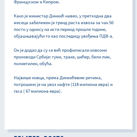
Француском и Кипром.
Како је министар Динкић навео, у претходна два
месеца забележен је тренд раста извоза за чак 50
посто у односу на исти период прошле године,
објашњавајући то као последицу увођења ПДВ-а.
Он је додао да су се већ профилисали извозни
производи Србије: гуме, траке, шећер, бели лим,
полиетилен, обућа.
Највише новца, према Динкићевим речима,
потрошено је на увоз нафте (118 милиона евра) и
гаса ( 67 милиона евра).