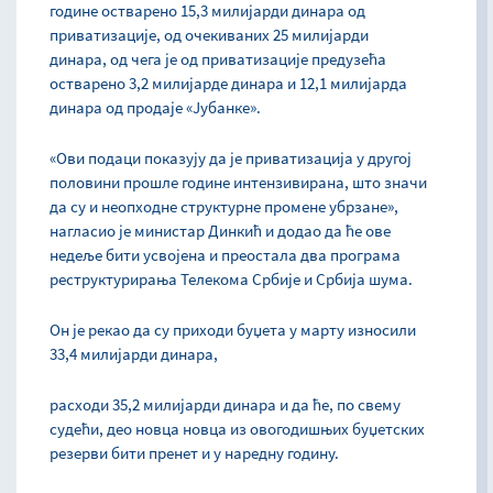
године остварено 15,3 милијарди динара од
приватизације, од очекиваних 25 милијарди
динара, од чега је од приватизације предузећа
остварено 3,2 милијарде динара и 12,1 милијарда
динара од продаје «Јубанке».
«Ови подаци показују да је приватизација у другој
половини прошле године интензивирана, што значи
да су и неопходне структурне промене убрзане»,
нагласио је министар Динкић и додао да ће ове
недеље бити усвојена и преостала два програма
реструктурирања Телекома Србије и Србија шума.
Он је рекао да су приходи буџета у марту износили
33,4 милијарди динара,
расходи 35,2 милијарди динара и да ће, по свему
судећи, део новца новца из овогодишњих буџетских
резерви бити пренет и у наредну годину.