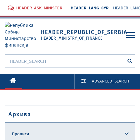
HEADER_ASK_MINISTER
HEADER_LANG_CYR
HEADER_LANG
HEADER_REPUBLIC_OF_SERBIA
HEADER_MINISTRY_OF_FINANCE
O Министарству
ADVANCED_SEARCH
Активности
Документи
Архива
Прописи
Услуге
Прописи