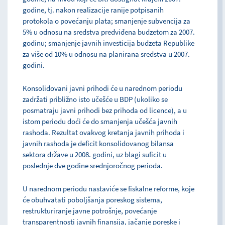
godine, tj. nakon realizacije ranije potpisanih
protokola o povećanju plata; smanjenje subvencija za
5% u odnosu na sredstva predviđena budzetom za 2007.
godinu; smanjenje javnih investicija budzeta Republike
za više od 10% u odnosu na planirana sredstva u 2007.
godini.
Konsolidovani javni prihodi će u narednom periodu
zadržati približno isto učešće u BDP (ukoliko se
posmatraju javni prihodi bez prihoda od licence), a u
istom periodu doći će do smanjenja učešća javnih
rashoda. Rezultat ovakvog kretanja javnih prihoda i
javnih rashoda je deficit konsolidovanog bilansa
sektora države u 2008. godini, uz blagi suficit u
poslednje dve godine srednjoročnog perioda.
U narednom periodu nastaviće se fiskalne reforme, koje
će obuhvatati poboljšanja poreskog sistema,
restrukturiranje javne potrošnje, povećanje
transparentnosti javnih finansija, jačanje poreske i