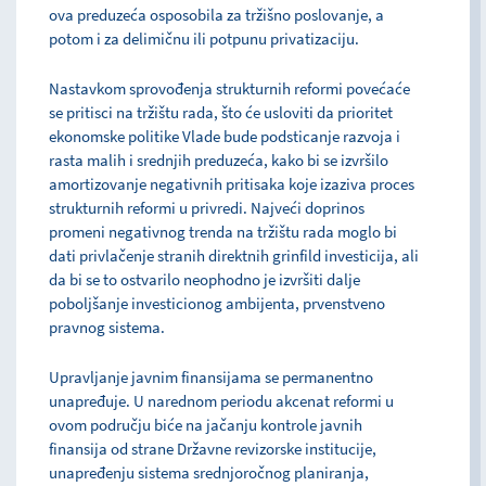
ova preduzeća osposobila za tržišno poslovanje, a
potom i za delimičnu ili potpunu privatizaciju.
Nastavkom sprovođenja strukturnih reformi povećaće
se pritisci na tržištu rada, što će usloviti da prioritet
ekonomske politike Vlade bude podsticanje razvoja i
rasta malih i srednjih preduzeća, kako bi se izvršilo
amortizovanje negativnih pritisaka koje izaziva proces
strukturnih reformi u privredi. Najveći doprinos
promeni negativnog trenda na tržištu rada moglo bi
dati privlačenje stranih direktnih grinfild investicija, ali
da bi se to ostvarilo neophodno je izvršiti dalje
poboljšanje investicionog ambijenta, prvenstveno
pravnog sistema.
Upravljanje javnim finansijama se permanentno
unapređuje. U narednom periodu akcenat reformi u
ovom području biće na jačanju kontrole javnih
finansija od strane Državne revizorske institucije,
unapređenju sistema srednjoročnog planiranja,