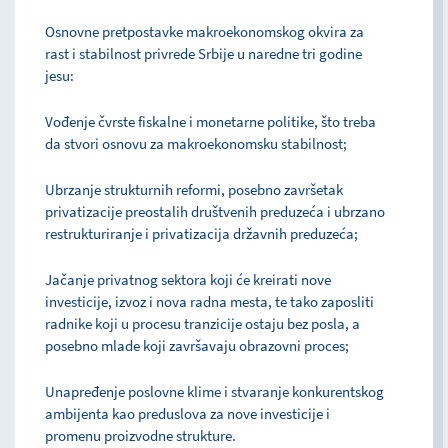
Osnovne pretpostavke makroekonomskog okvira za
rast i stabilnost privrede Srbije u naredne tri godine
jesu:
Vođenje čvrste fiskalne i monetarne politike, što treba
da stvori osnovu za makroekonomsku stabilnost;
Ubrzanje strukturnih reformi, posebno završetak
privatizacije preostalih društvenih preduzeća i ubrzano
restrukturiranje i privatizacija državnih preduzeća;
Jačanje privatnog sektora koji će kreirati nove
investicije, izvoz i nova radna mesta, te tako zaposliti
radnike koji u procesu tranzicije ostaju bez posla, a
posebno mlade koji završavaju obrazovni proces;
Unapređenje poslovne klime i stvaranje konkurentskog
ambijenta kao preduslova za nove investicije i
promenu proizvodne strukture.