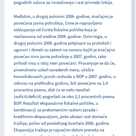
pogodnih uslova za investiranje i rast privrede Srbije.
Međutim, u drugoj polovini 2006. godine, značajno je
povećana javna potrošnja, čime je napravljeno
odstupanje od čvrste fiskalne politike koja je
realizovana od sredine 2004. godine. Osim toga, u
drugoj polovini 2006. godine potpisani su protokoli i
ugovori i doneti su zakoni na osnovu kojih je značajno
povećan nivo javne potrošnje u 2007. godini, iako
prihodi nisu u istoj meri povećani. Procenjuje se da će,
prvenstveno usled navedenih mera, učešće
konsolidovanih javnih rashoda u BDP u 2007. godini, u
odnosu na prethodnu godinu, biti povećano za 2,4
procentna poena, dok će se neto rezultat
(suficit/deficit) pogoršati za oko 2,1 procentnih poena
BDP. Rezultat ekspanzivne fiskalne politike, u
kombinaciji sa prekomernim rastom zarada i
kreditnom ekspanzijom, jeste ubrzan rast domaće
tražnje, počev od poslednjeg kvartala 2006. godine.
Ekspanzija tražnje je najvećim delom preneta na