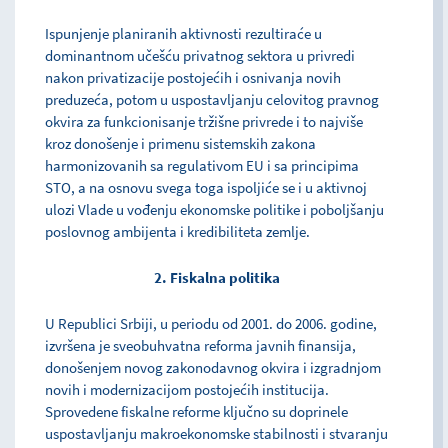
Ispunjenje planiranih aktivnosti rezultiraće u
dominantnom učešću privatnog sektora u privredi
nakon privatizacije postojećih i osnivanja novih
preduzeća, potom u uspostavljanju celovitog pravnog
okvira za funkcionisanje tržišne privrede i to najviše
kroz donošenje i primenu sistemskih zakona
harmonizovanih sa regulativom EU i sa principima
STO, a na osnovu svega toga ispoljiće se i u aktivnoj
ulozi Vlade u vođenju ekonomske politike i poboljšanju
poslovnog ambijenta i kredibiliteta zemlje.
2. Fiskalna politika
U Republici Srbiji, u periodu od 2001. do 2006. godine,
izvršena je sveobuhvatna reforma javnih finansija,
donošenjem novog zakonodavnog okvira i izgradnjom
novih i modernizacijom postojećih institucija.
Sprovedene fiskalne reforme ključno su doprinele
uspostavljanju makroekonomske stabilnosti i stvaranju