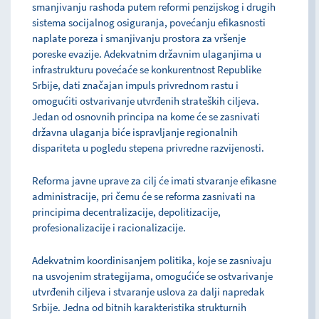
smanjivanju rashoda putem reformi penzijskog i drugih
sistema socijalnog osiguranja, povećanju efikasnosti
naplate poreza i smanjivanju prostora za vršenje
poreske evazije. Adekvatnim državnim ulaganjima u
infrastrukturu povećaće se konkurentnost Republike
Srbije, dati značajan impuls privrednom rastu i
omogućiti ostvarivanje utvrđenih strateških ciljeva.
Jedan od osnovnih principa na kome će se zasnivati
državna ulaganja biće ispravljanje regionalnih
dispariteta u pogledu stepena privredne razvijenosti.
Reforma javne uprave za cilj će imati stvaranje efikasne
administracije, pri čemu će se reforma zasnivati na
principima decentralizacije, depolitizacije,
profesionalizacije i racionalizacije.
Adekvatnim koordinisanjem politika, koje se zasnivaju
na usvojenim strategijama, omogućiće se ostvarivanje
utvrđenih ciljeva i stvaranje uslova za dalji napredak
Srbije. Jedna od bitnih karakteristika strukturnih