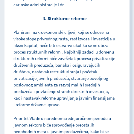
carinske administracije i dr.
3. Strukturne reforme
Planirani makroekonomski ciljevi, koji se odnose na
visoke stope privrednog rasta, rast izvoza i investicija u
fiksni kapital, neće biti ostvarivi ukoliko se ne ubrza
proces strukturnih reformi. Najbitniji zadaci u domenu
strukturnih reformi biće završetak procesa privatizacije
društvenih preduzeća, banaka i osiguravajućih
društava, nastavak restrukturiranja i početak
privatizacije javnih preduzeća, stvaranje povoljnog
poslovnog ambijenta za razvoj malih i srednjih
preduzeća i privlačenje stranih direktnih investicija,
kao i nastavak reforme upravljanja javnim finansijama
i reforme državne uprave.
Prioritet Vlade u narednom srednjoročnom periodu u
javnom sektoru biće sprovođenje preostalih
neophodnih mera u javnim preduzećima, kako bi se