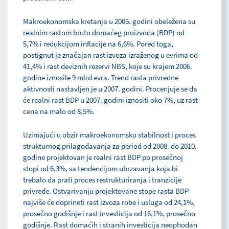
Makroekonomska kretanja u 2006. godini obeležena su
realnim rastom bruto domaćeg proizvoda (BDP) od
5,7% i redukcijom inflacije na 6,6%. Pored toga,
postignut je značajan rast izvoza izraženog u evrima od
41,4% i rast deviznih rezervi NBS, koje su krajem 2006.
godine iznosile 9 mlrd evra. Trend rasta privredne
aktivnosti nastavljen je u 2007. godini. Procenjuje se da
će realni rast BDP u 2007. godini iznositi oko 7%, uz rast
cena na malo od 8,5%.
Uzimajući u obzir makroekonomsku stabilnost i proces
strukturnog prilagođavanja za period od 2008. do 2010.
godine projektovan je realni rast BDP po prosečnoj
stopi od 6,3%, sa tendencijom ubrzavanja koja bi
trebalo da prati proces restrukturiranja i tranzicije
privrede. Ostvarivanju projektovane stope rasta BDP
najviše će doprineti rast izvoza robe i usluga od 24,1%,
prosečno godišnje i rast investicija od 16,1%, prosečno
godišnje. Rast domaćih i stranih investicija neophodan