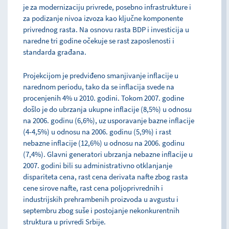
je za modernizaciju privrede, posebno infrastrukture i
za podizanje nivoa izvoza kao ključne komponente
privrednog rasta. Na osnovu rasta BDP i investicija u
naredne tri godine očekuje se rast zaposlenosti i
standarda građana.
Projekcijom je predviđeno smanjivanje inflacije u
narednom periodu, tako da se inflacija svede na
procenjenih 4% u 2010. godini. Tokom 2007. godine
došlo je do ubrzanja ukupne inflacije (8,5%) u odnosu
na 2006. godinu (6,6%), uz usporavanje bazne inflacije
(4-4,5%) u odnosu na 2006. godinu (5,9%) i rast
nebazne inflacije (12,6%) u odnosu na 2006. godinu
(7,4%). Glavni generatori ubrzanja nebazne inflacije u
2007. godini bili su administrativno otklanjanje
dispariteta cena, rast cena derivata nafte zbog rasta
cene sirove nafte, rast cena poljoprivrednih i
industrijskih prehrambenih proizvoda u avgustu i
septembru zbog suše i postojanje nekonkurentnih
struktura u privredi Srbije.