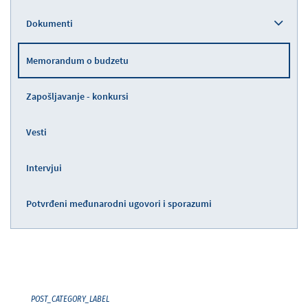
Dokumenti
Memorandum o budzetu
Zapošljavanje - konkursi
Vesti
Intervjui
Potvrđeni međunarodni ugovori i sporazumi
POST_CATEGORY_LABEL