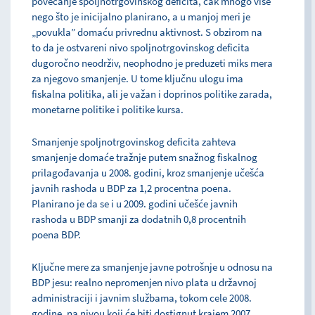
povećanje spoljnotrgovinskog deficita, čak mnogo više
nego što je inicijalno planirano, a u manjoj meri je
„povukla” domaću privrednu aktivnost. S obzirom na
to da je ostvareni nivo spoljnotrgovinskog deficita
dugoročno neodrživ, neophodno je preduzeti miks mera
za njegovo smanjenje. U tome ključnu ulogu ima
fiskalna politika, ali je važan i doprinos politike zarada,
monetarne politike i politike kursa.
Smanjenje spoljnotrgovinskog deficita zahteva
smanjenje domaće tražnje putem snažnog fiskalnog
prilagođavanja u 2008. godini, kroz smanjenje učešća
javnih rashoda u BDP za 1,2 procentna poena.
Planirano je da se i u 2009. godini učešće javnih
rashoda u BDP smanji za dodatnih 0,8 procentnih
poena BDP.
Ključne mere za smanjenje javne potrošnje u odnosu na
BDP jesu: realno nepromenjen nivo plata u državnoj
administraciji i javnim službama, tokom cele 2008.
godine, na nivou koji će biti dostignut krajem 2007.