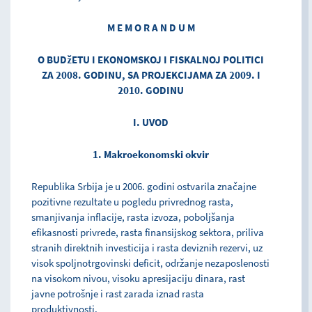
M E M O R A N D U M
O BUDžETU I EKONOMSKOJ I FISKALNOJ POLITICI
ZA 2008. GODINU, SA PROJEKCIJAMA ZA 2009. I
2010. GODINU
I. UVOD
1. Makroekonomski okvir
Republika Srbija je u 2006. godini ostvarila značajne
pozitivne rezultate u pogledu privrednog rasta,
smanjivanja inflacije, rasta izvoza, poboljšanja
efikasnosti privrede, rasta finansijskog sektora, priliva
stranih direktnih investicija i rasta deviznih rezervi, uz
visok spoljnotrgovinski deficit, održanje nezaposlenosti
na visokom nivou, visoku apresijaciju dinara, rast
javne potrošnje i rast zarada iznad rasta
produktivnosti.