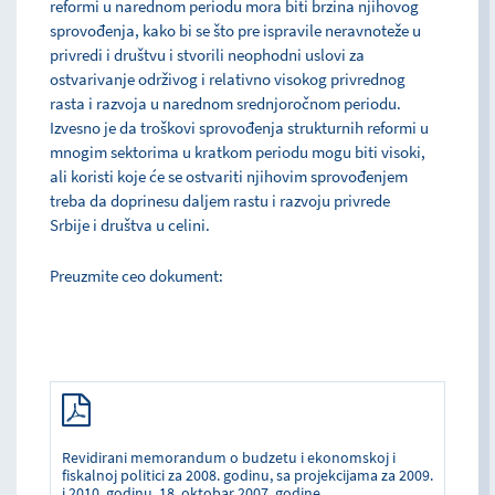
reformi u narednom periodu mora biti brzina njihovog
sprovođenja, kako bi se što pre ispravile neravnoteže u
privredi i društvu i stvorili neophodni uslovi za
ostvarivanje održivog i relativno visokog privrednog
rasta i razvoja u narednom srednjoročnom periodu.
Izvesno je da troškovi sprovođenja strukturnih reformi u
mnogim sektorima u kratkom periodu mogu biti visoki,
ali koristi koje će se ostvariti njihovim sprovođenjem
treba da doprinesu daljem rastu i razvoju privrede
Srbije i društva u celini.
Preuzmite ceo dokument:
Revidirani memorandum o budzetu i ekonomskoj i
fiskalnoj politici za 2008. godinu, sa projekcijama za 2009.
i 2010. godinu, 18. oktobar 2007. godine