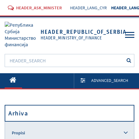
HEADER_ASK_MINISTER
HEADER_LANG_CYR
HEADER_LANG
HEADER_REPUBLIC_OF_SERBIA
HEADER_MINISTRY_OF_FINANCE
O Ministarstvu
ADVANCED_SEARCH
Aktivnosti
Dokumenti
Arhiva
Propisi
Usluge
Propisi