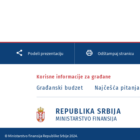
Facebook
Twitter
LinkedIn
Podeli prezentaciju
Odštampaj stranicu
Korisne informacije za građane
Građanski budzet
Najčešća pitanja
REPUBLIKA SRBIJA
MINISTARSTVO FINANSIJA
© Ministarstvo finansija Republike Srbije 2024.