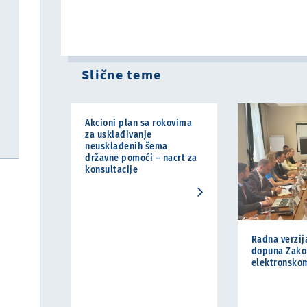
Slične teme
Akcioni plan sa rokovima
za usklađivanje
neusklađenih šema
državne pomoći – nacrt za
konsultacije
Radna verzij
dopuna Zako
elektronskom