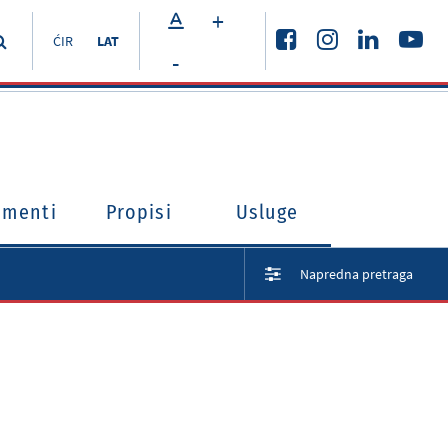
+
ĆIR
LAT
-
umenti
Propisi
Usluge
Napredna pretraga