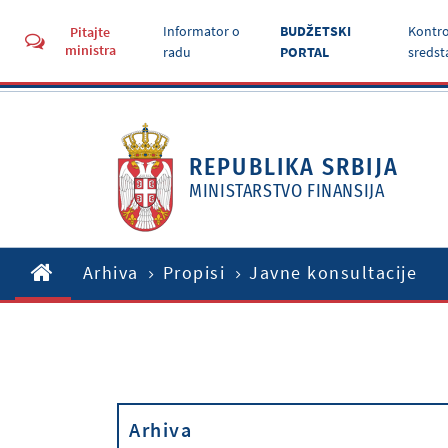
Informator o
BUDŽETSKI
Kontro
Pitajte
ministra
radu
PORTAL
sredst
REPUBLIKA SRBIJA
MINISTARSTVO FINANSIJA
Arhiva
Propisi
Javne konsultacije
Arhiva