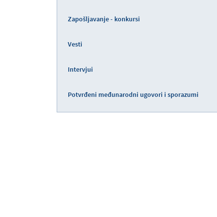
Zapošljavanje - konkursi
Vesti
Intervjui
Potvrđeni međunarodni ugovori i sporazumi