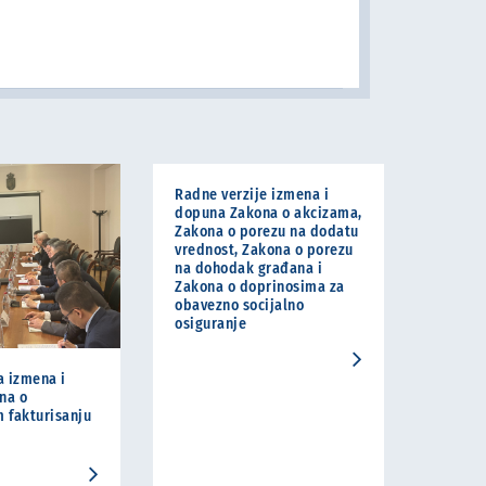
Radne verzije izmena i
dopuna Zakona o akcizama,
Zakona o porezu na dodatu
vrednost, Zakona o porezu
na dohodak građana i
Zakona o doprinosima za
obavezno socijalno
osiguranje
a izmena i
na o
 fakturisanju