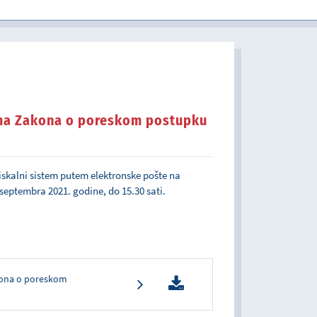
u javnom sektoru
ma Zakona o poreskom postupku
iskalni sistem putem elektronske pošte na
 septembra 2021. godine, do 15.30 sati.
kona o poreskom