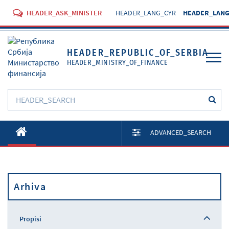
HEADER_ASK_MINISTER
HEADER_LANG_CYR
HEADER_LANG
HEADER_REPUBLIC_OF_SERBIA
HEADER_MINISTRY_OF_FINANCE
O Ministarstvu
ADVANCED_SEARCH
Aktivnosti
Dokumenti
Arhiva
Propisi
Usluge
Propisi