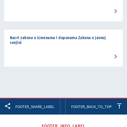
Nacrt zakona o izmenama i dopunama Zakona o javnoj
svojini
Facebook
Twitter
LinkedIn
FOOTER_SHARE_LABEL
FOOTER_BACK_TO_TOP
FOOTER_INFO_LABEL