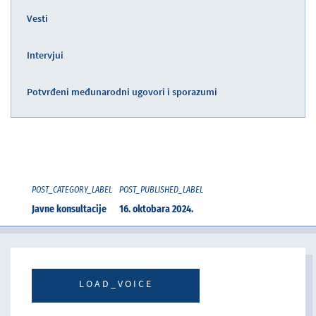
Vesti
Intervjui
Potvrđeni međunarodni ugovori i sporazumi
POST_CATEGORY_LABEL
POST_PUBLISHED_LABEL
Javne konsultacije
16. oktobara 2024.
LOAD_VOICE