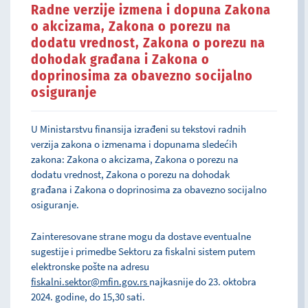
Radne verzije izmena i dopuna Zakona
o akcizama, Zakona o porezu na
dodatu vrednost, Zakona o porezu na
dohodak građana i Zakona o
doprinosima za obavezno socijalno
osiguranje
U Ministarstvu finansija izrađeni su tekstovi radnih
verzija zakona o izmenama i dopunama sledećih
zakona: Zakona o akcizama, Zakona o porezu na
dodatu vrednost, Zakona o porezu na dohodak
građana i Zakona o doprinosima za obavezno socijalno
osiguranje.
Zainteresovane strane mogu da dostave eventualne
sugestije i primedbe Sektoru za fiskalni sistem putem
elektronske pošte na adresu
fiskalni.sektor@mfin.gov.rs
najkasnije do 23. oktobra
2024. godine, do 15,30 sati.