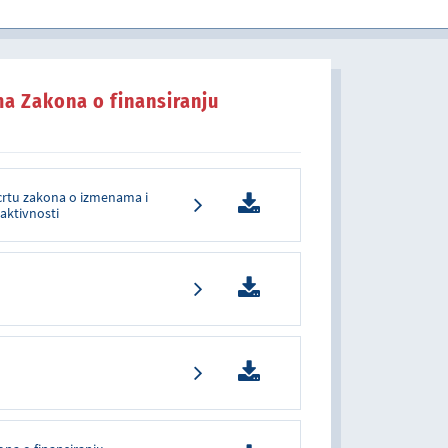
u javnom sektoru
a Zakona o finansiranju
acrtu zakona o izmenama i
aktivnosti