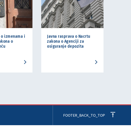
 o izmenama i
Javna rasprava o Nacrtu
kona o
zakona o Agenciji za
eću
osiguranje depozita
FOOTER_BACK_TO_TOP