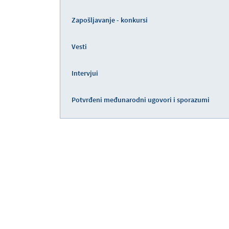
Zapošljavanje - konkursi
Vesti
Intervjui
Potvrđeni međunarodni ugovori i sporazumi