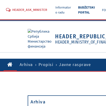
Informator
BUDŽETSKI
HEADER_ASK_MINISTER
FO
o radu
PORTAL
HEADER_REPUBLIC
HEADER_MINISTRY_OF_FINA
Arhiva
Propisi
Javne rasprave
Arhiva