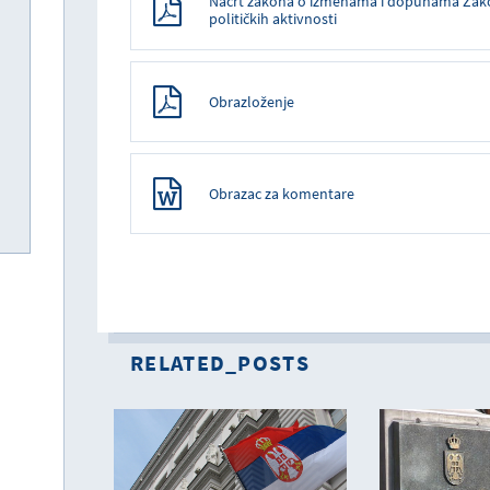
Nacrt zakona o izmenama i dopunama Zako
političkih aktivnosti
Obrazloženje
Obrazac za komentare
RELATED_POSTS