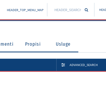
HEA
HEADER_TOP_MENU_MAP
umenti
Propisi
Usluge
ADVANCED_SEARCH