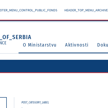
OTER_MENU_CONTROL_PUBLIC_FONDS
HEADER_TOP_MENU_ARCHIVE
_OF_SERBIA
NCE
O Ministarstvu
Aktivnosti
Dok
Ugovori o izbegavanju dvostrukog oporezivanja
Potvrđeni međunarodni ugovori i sporazumi
POST_CATEGORY_LABEL