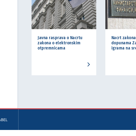
Javna rasprava o Nacrtu
Nacrt zakona
zakona o elektronskim
dopunama Za
otpremnicama
igrama na sr
ABEL