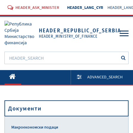
HEADER_ASK_MINISTER
HEADER_LANG_CYR
HEADER_LANG
HEADER_REPUBLIC_OF_SERBIA
HEADER_MINISTRY_OF_FINANCE
O Министарству
ADVANCED_SEARCH
Активности
Документи
Документи
Прописи
Услуге
Макроекономски подаци