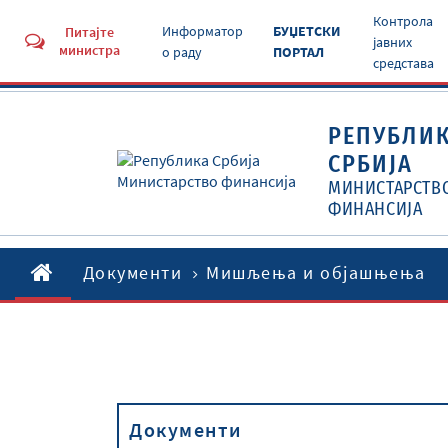
Контрола
Информатор
БУЏЕТСКИ
Питајте
јавних
министра
о раду
ПОРТАЛ
средстава
РЕПУБЛИ
СРБИЈА
МИНИСТАРСТВ
ФИНАНСИЈА
Документи
Мишљења и објашњења
Документи