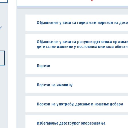
Централна јединица за хармонизацију
Објашњење у вези са годишњим порезом на доход
Реформска агенда Републике Србије
Систем електронских акциза (eАкцизе)
Међународни рачуноводствени стандарди и међународни стандарди ревизије
Национална комисија за рачуноводство
Објашњење у вези са рачуноводственим призн
дигиталне имовине у пословним књигама обвезн
Порези
Порези на имовину
Порези на употребу, држање и ношење добара
Избегавање двоструког опорезивања