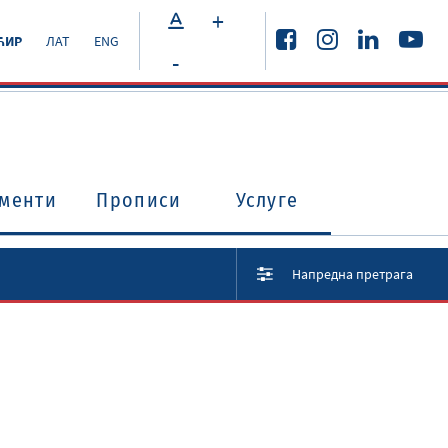
+
ЋИР
ЛАТ
ENG
-
менти
Прописи
Услуге
Напредна претрага