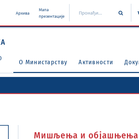
Мапа
Архива
презентације
КА
О
O Министарству
Активности
Доку
Уговори о избегавању двоструког опорезивања
Потврђени међународни уговори и споразуми
Мишљења и објашњења