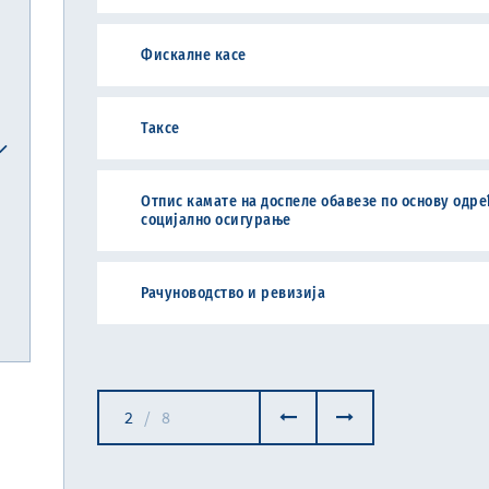
Фискалне касе
Таксе
Отпис камате на доспеле обавезе по основу одре
социјално осигурање
Рачуноводство и ревизија
2
/
8