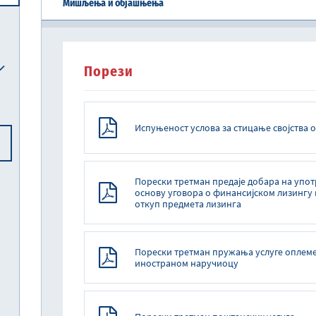
Мишљења и објашњења
Централна јединица за хармонизацију
Реформска агенда Републике Србије
Систем електронских акциза (eАкцизе)
Међународни рачуноводствени стандарди и међународни стандарди ревизије
Национална комисија за рачуноводство
Порези
Испуњеност услова за стицање својства 
Порески третман предаје добара на упо
основу уговора о финансијском лизингу 
откуп предмета лизинга
Порески третман пружања услуге опле
иностраном наручиоцу