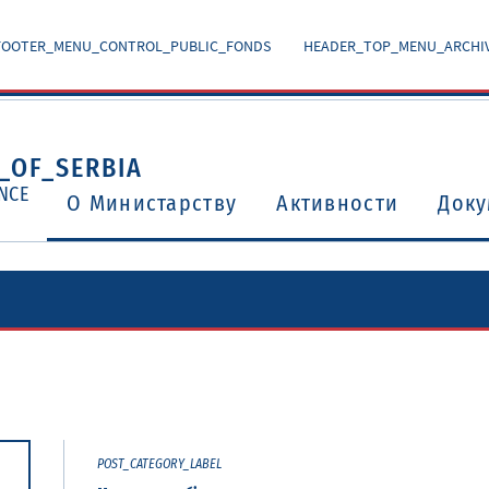
FOOTER_MENU_CONTROL_PUBLIC_FONDS
HEADER_TOP_MENU_ARCHI
_OF_SERBIA
NCE
O Министарству
Активности
Доку
Уговори о избегавању двоструког опорезивања
Потврђени међународни уговори и споразуми
POST_CATEGORY_LABEL