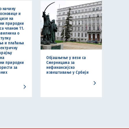
о начину
основице и
цизе на
ни природни
 са чланом 11.
равилника о
ступку
ња и плаћања
лектричну
 крајњу
 на
Објашњење у вези са
ни природни
Смерницама за
користи за
нефинансијско
зних
извештавање у Србији