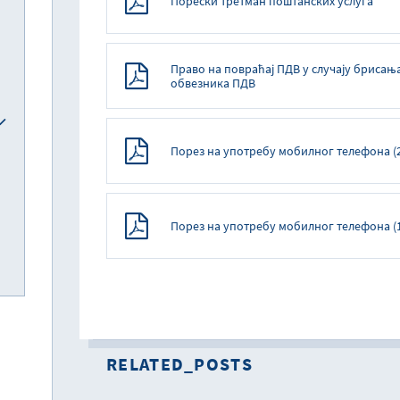
Порески третман поштанских услуга
Право на повраћај ПДВ у случају брисањ
обвезника ПДВ
Порез на употребу мобилног телефона (26
Порез на употребу мобилног телефона (19
RELATED_POSTS