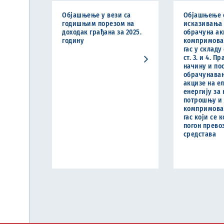
Објашњење у вези са
Објашњење 
годишњим порезом на
исказивања 
доходак грађана за 2025.
обрачуна ак
годину
компримова
гас у складу
ст. 3. и 4. П
начину и по
обрачунава
акцизе на е
енергију за
потрошњу и
компримова
гас који се 
погон прево
средстава