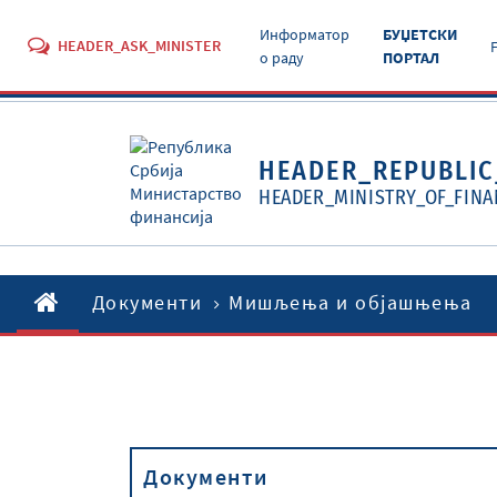
Информатор
БУЏЕТСКИ
HEADER_ASK_MINISTER
о раду
ПОРТАЛ
HEADER_REPUBLIC
HEADER_MINISTRY_OF_FINA
Документи
Мишљења и објашњења
Документи