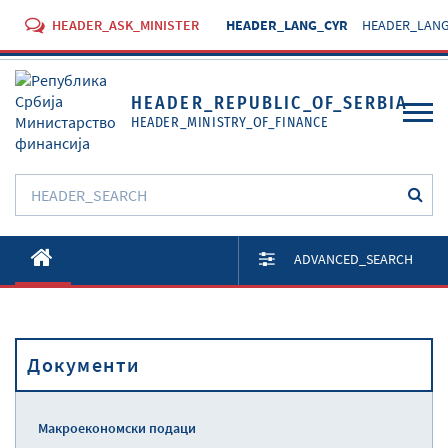
HEADER_ASK_MINISTER
HEADER_LANG_CYR
HEADER_LANG
HEADER_REPUBLIC_OF_SERBIA
HEADER_MINISTRY_OF_FINANCE
O Министарству
ADVANCED_SEARCH
Активности
Документи
Документи
Прописи
Услуге
Макроекономски подаци