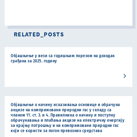
RELATED_POSTS
Објашњење у вези са годишњим порезом на доходак
грађана за 2025. годину
Објашњење о начину исказивања основице и обрачуна
акцизе на компримовани природни гас у складу са
чланом 11. ст. 3. и 4. Правилника о начину и поступку
обрачунавања и плаћања акцизе на електричну енергију
за крајњу потрошњу и на компримовани природни гас
који се користи за погон превозних средстава