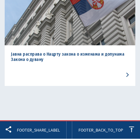
Jавнa расправa о Нацрту закона о изменама и допунама
Закона о дувану
Facebook
Twitter
LinkedIn
FOOTER_SHARE_LABEL
FOOTER_BACK_TO_TOP