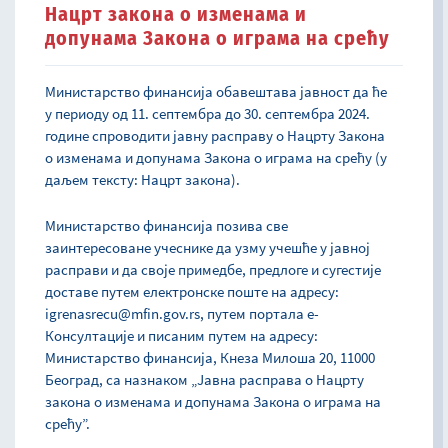
Нацрт закона о изменама и
допунама Закона о играма на срећу
Министарствo финансија обавештава јавност да ће
у периоду од 11. септембра до 30. септембра 2024.
године спроводити јавну расправу о Нацрту Закона
о изменама и допунама Закона о играма на срећу (у
даљем тексту: Нацрт закона).
Министарство финансија позива све
заинтересоване учеснике да узму учешће у јавној
расправи и да своје примедбе, предлоге и сугестије
доставе путем електронске поште на адресу:
igrenasrecu@mfin.gov.rs, путем портала е-
Консултације и писaним путем на адресу:
Министарство финансија, Кнеза Милоша 20, 11000
Београд, са назнаком „Јавна расправа о Нацрту
закона о изменама и допунама Закона о играма на
срећу”.