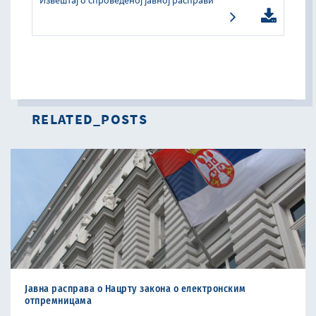
Извештај о спроведеној јавној расправи
RELATED_POSTS
Jавнa расправa о Нацрту закона о електронским
отпремницама