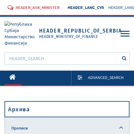
HEADER_ASK_MINISTER
HEADER_LANG_CYR
HEADER_LANG
HEADER_REPUBLIC_OF_SERBIA
HEADER_MINISTRY_OF_FINANCE
O Министарству
ADVANCED_SEARCH
Активности
Документи
Архива
Прописи
Услуге
Прописи