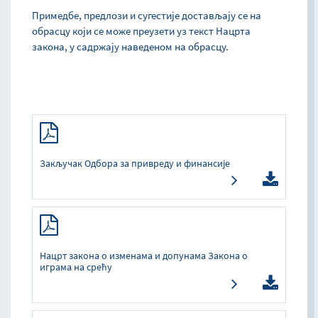
Примедбе, предлози и сугестије достављају се на
обрасцу који се може преузети уз текст Нацрта
закона, у садржају наведеном на обрасцу.
Закључак Одбора за привреду и финансије
Нацрт закона о изменама и допунама Закона о
играма на срећу