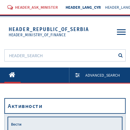
HEADER_ASK_MINISTER
HEADER_LANG_CYR
HEADER_LANG
HEADER_REPUBLIC_OF_SERBIA
HEADER_MINISTRY_OF_FINANCE
O Министарству
ADVANCED_SEARCH
Активности
Документи
Активности
Прописи
Услуге
Вести