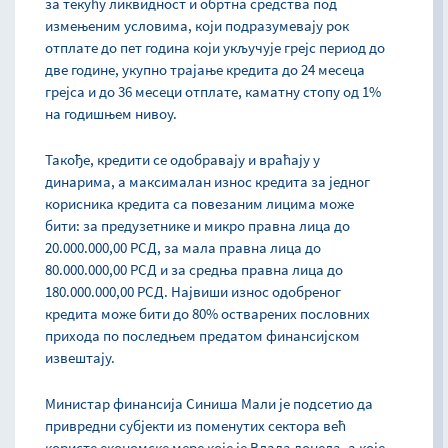
за текућу ликвидност и обртна средства под
измењеним условима, који подразумевају рок
отплате до пет година који укључује грејс период до
две године, укупно трајање кредита до 24 месеца
грејса и до 36 месеци отплате, каматну стопу од 1%
на годишњем нивоу.
Такође, кредити се одобравају и враћају у
динарима, а максималан износ кредита за једног
корисника кредита са повезаним лицима може
бити: за предузетнике и микро правна лица до
20.000.000,00 РСД, за мала правна лица до
80.000.000,00 РСД и за средња правна лица до
180.000.000,00 РСД. Највиши износ одобреног
кредита може бити до 80% остварених пословних
прихода по последњем предатом финансијском
извештају.
Министар финансија Синиша Мали је подсетио да
привредни субјекти из поменутих сектора већ
користе економске мере које је Влада донела, а које