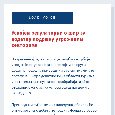
LOAD_VOICE
Усвојен регулаторни оквир за
додатну подршку угроженим
секторима
На данашњој седници Владе Републике Србије
усвојен је регулаторни оквир којим се пружа
додатна подршка привредним субјектима чија је
претежна шифра делатности из области туризма,
угоститељства и путничког саобраћаја, а због
отежаних економских услова услед пандемије
КОВИД – 19.
Привредним субјетима из наведених области ће
бити омогућено добијање кредита Фонда за развој