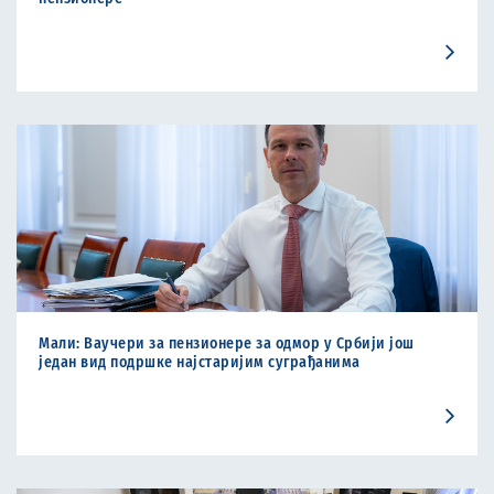
Мали: Ваучери за пензионере за одмор у Србији још
један вид подршке најстаријим суграђанима