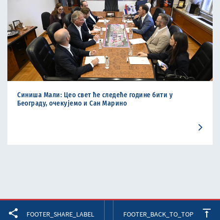
Синиша Мали: Цео свет ће следеће године бити у
Београду, очекујемо и Сан Марино
Facebook
Twitter
LinkedIn
FOOTER_SHARE_LABEL
FOOTER_BACK_TO_TOP