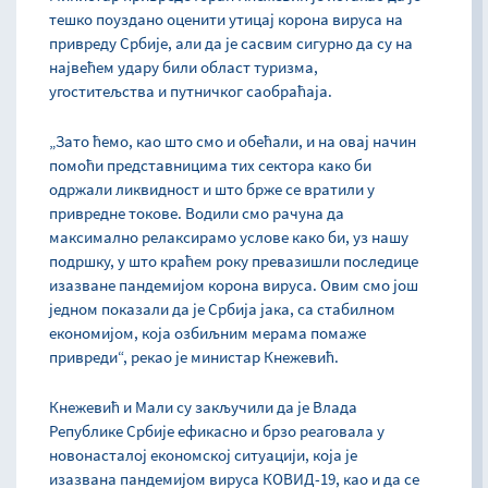
тешко поуздано оценити утицај корона вируса на
привреду Србије, али да је сасвим сигурно да су на
највећем удару били област туризма,
угоститељства и путничког саобраћаја.
„Зато ћемо, као што смо и обећали, и на овај начин
помоћи представницима тих сектора како би
одржали ликвидност и што брже се вратили у
привредне токове. Водили смо рачуна да
максимално релаксирамо услове како би, уз нашу
подршку, у што краћем року превазишли последице
изазване пандемијом корона вируса. Овим смо још
једном показали да је Србија јака, са стабилном
економијом, која озбиљним мерама помаже
привреди“, рекао је министар Кнежевић.
Кнежевић и Мали су закључили да је Влада
Републике Србије ефикасно и брзо реаговала у
новонасталој економској ситуацији, која је
изазвана пандемијом вируса КОВИД-19, као и да се