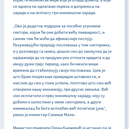
се односе на одлагање пореза и доприноса на
зараде и на исплату три минималне зараде.
„Ово је додатна подршка за посебно угрожене
секторе, којом ће они добити већу ликвидност, и
самим тим ће моћи да ефикасније послују.
Разумевајући природу пословања у тим секторима,
и у разговору са њима, дошли смо до закључка да је
најважније да се продужи рок отплате кредита и да
имају дужи грејс период, како би имали више
времена да стабилизују своје пословање. Циљ је
што брже покретање привредне активности, и
мислим да смо у томе успели, поготово што смо већ
отворили нашу економију, пре других земаља. Већ
смо исплатили и прву минималну зараду, коју су
добили и запослени у овим секторима, а други
минималац ће бити исплаћен већ почетком јуна“,
рекао је министар Синиша Мали.
Министар привреде Горан Кнежевић је истакао да је