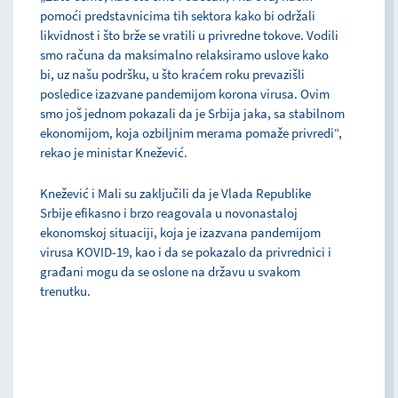
pomoći predstavnicima tih sektora kako bi održali
likvidnost i što brže se vratili u privredne tokove. Vodili
smo računa da maksimalno relaksiramo uslove kako
bi, uz našu podršku, u što kraćem roku prevazišli
posledice izazvane pandemijom korona virusa. Ovim
smo još jednom pokazali da je Srbija jaka, sa stabilnom
ekonomijom, koja ozbiljnim merama pomaže privredi“,
rekao je ministar Knežević.
Knežević i Mali su zaključili da je Vlada Republike
Srbije efikasno i brzo reagovala u novonastaloj
ekonomskoj situaciji, koja je izazvana pandemijom
virusa KOVID-19, kao i da se pokazalo da privrednici i
građani mogu da se oslone na državu u svakom
trenutku.