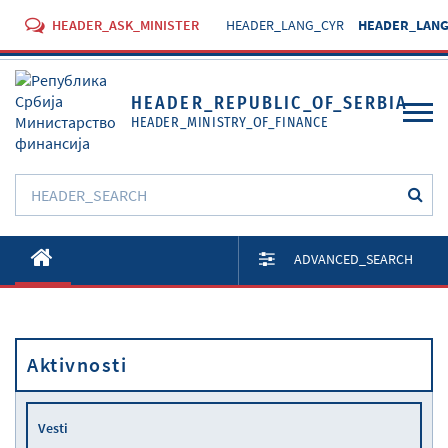
HEADER_ASK_MINISTER
HEADER_LANG_CYR
HEADER_LANG
HEADER_REPUBLIC_OF_SERBIA
HEADER_MINISTRY_OF_FINANCE
O Ministarstvu
ADVANCED_SEARCH
Aktivnosti
Dokumenti
Aktivnosti
Propisi
Usluge
Vesti