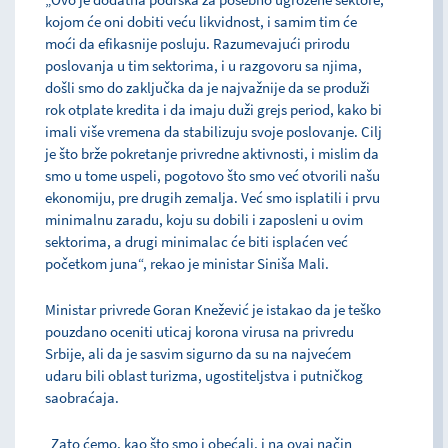
kojom će oni dobiti veću likvidnost, i samim tim će
moći da efikasnije posluju. Razumevajući prirodu
poslovanja u tim sektorima, i u razgovoru sa njima,
došli smo do zaključka da je najvažnije da se produži
rok otplate kredita i da imaju duži grejs period, kako bi
imali više vremena da stabilizuju svoje poslovanje. Cilj
je što brže pokretanje privredne aktivnosti, i mislim da
smo u tome uspeli, pogotovo što smo već otvorili našu
ekonomiju, pre drugih zemalja. Već smo isplatili i prvu
minimalnu zaradu, koju su dobili i zaposleni u ovim
sektorima, a drugi minimalac će biti isplaćen već
početkom juna“, rekao je ministar Siniša Mali.
Ministar privrede Goran Knežević je istakao da je teško
pouzdano oceniti uticaj korona virusa na privredu
Srbije, ali da je sasvim sigurno da su na najvećem
udaru bili oblast turizma, ugostiteljstva i putničkog
saobraćaja.
„Zato ćemo, kao što smo i obećali, i na ovaj način