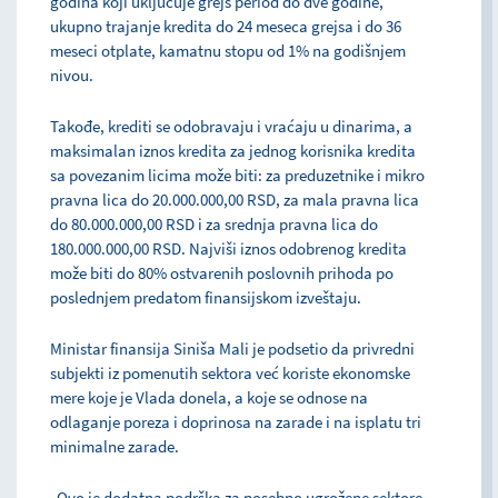
godina koji uključuje grejs period do dve godine,
ukupno trajanje kredita do 24 meseca grejsa i do 36
meseci otplate, kamatnu stopu od 1% na godišnjem
nivou.
Takođe, krediti se odobravaju i vraćaju u dinarima, a
maksimalan iznos kredita za jednog korisnika kredita
sa povezanim licima može biti: za preduzetnike i mikro
pravna lica do 20.000.000,00 RSD, za mala pravna lica
do 80.000.000,00 RSD i za srednja pravna lica do
180.000.000,00 RSD. Najviši iznos odobrenog kredita
može biti do 80% ostvarenih poslovnih prihoda po
poslednjem predatom finansijskom izveštaju.
Ministar finansija Siniša Mali je podsetio da privredni
subjekti iz pomenutih sektora već koriste ekonomske
mere koje je Vlada donela, a koje se odnose na
odlaganje poreza i doprinosa na zarade i na isplatu tri
minimalne zarade.
„Ovo je dodatna podrška za posebno ugrožene sektore,