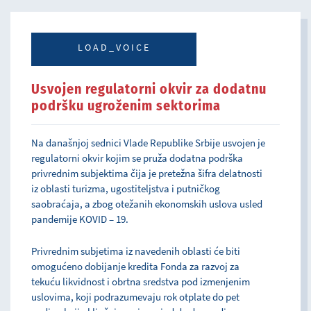
LOAD_VOICE
Usvojen regulatorni okvir za dodatnu
podršku ugroženim sektorima
Na današnjoj sednici Vlade Republike Srbije usvojen je
regulatorni okvir kojim se pruža dodatna podrška
privrednim subjektima čija je pretežna šifra delatnosti
iz oblasti turizma, ugostiteljstva i putničkog
saobraćaja, a zbog otežanih ekonomskih uslova usled
pandemije KOVID – 19.
Privrednim subjetima iz navedenih oblasti će biti
omogućeno dobijanje kredita Fonda za razvoj za
tekuću likvidnost i obrtna sredstva pod izmenjenim
uslovima, koji podrazumevaju rok otplate do pet