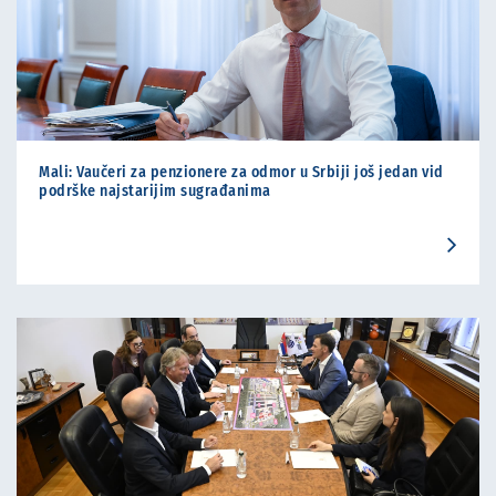
Mali: Vaučeri za penzionere za odmor u Srbiji još jedan vid
podrške najstarijim sugrađanima