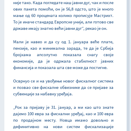
није тако. Када погледате наш јавни дуг, чак и после
ових пакета помоћи, он је 56,8 одсто, што је много
мање од 60 процената колико прописује Мастрихт.
То је иначе стандард Европске уније, али готово све
државе имају знатно већи јавни дуг“, рекао је он.
Мали је навео и да су од 1. јануара веће плате,
пензије, као и минимална зарада, те да је Србија
бројкама апсолутно показала снагу своје
економије, да је одржала стабилност јавних
финансија и показала шта све може да постигне.
Осврнуо се и на увођење новог фискалног система
и позвао све фискалне обвезнике да се пријаве за
субвенције за набавку уређаја.
„Рок за пријаву је 31. јануар, а ми као што знате
дајемо 100 евра за фискални уређај, као и 100 евра
по продајном месту. Новца имамо довољно и
дефинитивно на нови систем фискализације