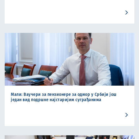
Мали: Ваучери за пензионере за одмор у Србији још
један вид подршке најстаријим суграђанима