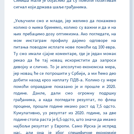
Синиша Мали је објаснио да су помоћи позитиван
сигнал који држава шаље грађанима.
„Укључили смо и младе, јер желимо да покажемо
колико о њима бринемо, колико су важни и да и на
њих пребацимо дозу оптимизма. Ако погледате, на
мом инстаграм профилу дајемо одговоре на
питања поводом исплате нове помоћи од 100 евра.
Ту смо имали сјајне коментаре, где је један момак
рекао да ће тај новац искористити да запроси
девојку и слично. То је апсолутно економска мера,
јер новац ће се потрошити у Србији, а ми ћемо део
добити назад кроз наплату ПДВ-а. Колико су мере
помоћи оправдане показано је и прошле и 2020.
године. Дакле, дали смо огромну подршку
грађанима, а када погледате резултат, по флеш
процени, прошле године имамо раст од 7,5 одсто.
Кумулативно, уз резултат из 2020. године, за две
године стопа раста је 6,5 одсто, што значи да имамо
најбољи резултат у Европи. Само Ирска је испред
нас, али она је због специфичне економије