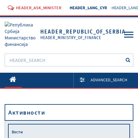
HEADER_ASK_MINISTER
HEADER_LANG_CYR
HEADER_LANG
HEADER_REPUBLIC_OF_SERBIA
HEADER_MINISTRY_OF_FINANCE
O Министарству
ADVANCED_SEARCH
Активности
Документи
Активности
Прописи
Услуге
Вести