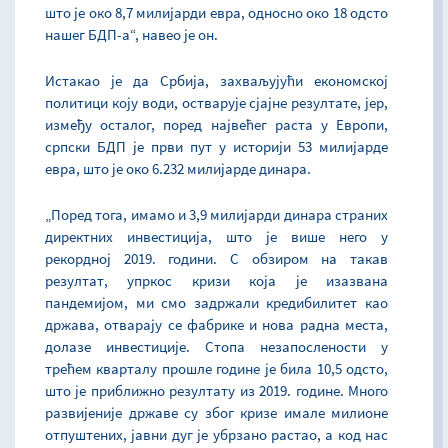
што је око 8,7 милијарди евра, односно око 18 одсто
нашег БДП-а“, навео је он.
Истакао је да Србија, захваљујући економској
политици коју води, остварује сјајне резултате, јер,
између осталог, поред највећег раста у Европи,
српски БДП је први пут у историји 53 милијарде
евра, што је око 6.232 милијарде динара.
„Поред тога, имамо и 3,9 милијарди динара страних
директних инвестиција, што је више него у
рекордној 2019. години. С обзиром на такав
резултат, упркос кризи која је изазвана
пандемијом, ми смо задржали кредибилитет као
држава, отварају се фабрике и нова радна места,
долазе инвестиције. Стопа незапослености у
трећем кварталу прошле године је била 10,5 одсто,
што је приближно резултату из 2019. године. Много
развијеније државе су због кризе имале милионе
отпуштених, јавни дуг је убрзано растао, а код нас