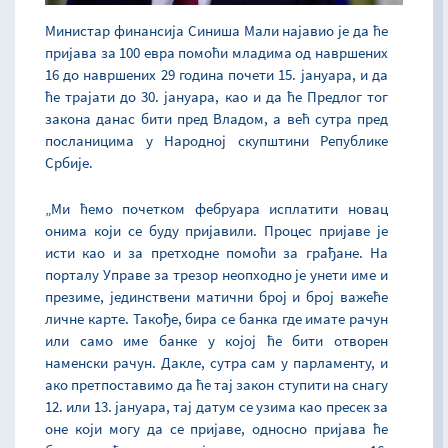
Министар финансија Синиша Мали најавио је да ће
пријава за 100 евра помоћи младима од навршених
16 до навршених 29 година почети 15. јануара, и да
ће трајати до 30. јануара, као и да ће Предлог тог
закона данас бити пред Владом, а већ сутра пред
посланицима у Народној скупштини Републике
Србије.
„Ми ћемо почетком фебруара исплатити новац
онима који се буду пријавили. Процес пријаве је
исти као и за претходне помоћи за грађане. На
порталу Управе за трезор неопходно је унети име и
презиме, јединствени матични број и број важеће
личне карте. Такође, бира се банка где имате рачун
или само име банке у којој ће бити отворен
наменски рачун. Дакле, сутра сам у парламенту, и
ако претпоставимо да ће тај закон ступити на снагу
12. или 13. јануара, тај датум се узима као пресек за
оне који могу да се пријаве, односно пријава ће