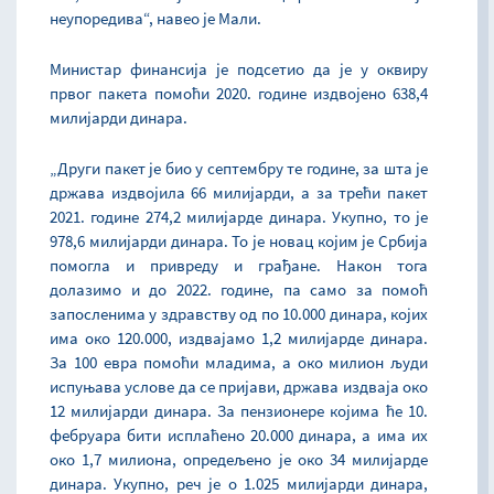
неупоредива“, навео је Мали.
Министар финансија је подсетио да је у оквиру
првог пакета помоћи 2020. године издвојено 638,4
милијарди динара.
„Други пакет је био у септембру те године, за шта је
држава издвојила 66 милијарди, а за трећи пакет
2021. године 274,2 милијарде динара. Укупно, то је
978,6 милијарди динара. То је новац којим је Србија
помогла и привреду и грађане. Након тога
долазимо и до 2022. године, па само за помоћ
запосленима у здравству од по 10.000 динара, којих
има око 120.000, издвајамо 1,2 милијарде динара.
За 100 евра помоћи младима, а око милион људи
испуњава услове да се пријави, држава издваја око
12 милијарди динара. За пензионере којима ће 10.
фебруара бити исплаћено 20.000 динара, а има их
око 1,7 милиона, опредељено је око 34 милијарде
динара. Укупно, реч је о 1.025 милијарди динара,