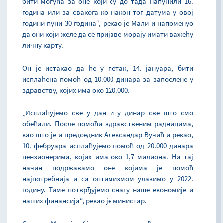
бити могућа за оне који су до тада напунили 16.
година или за свакога ко након тог датума у овој
години пуни 30 година“, рекао је Мали и напоменуо
да они који желе да се пријаве морају имати важећу
личну карту.
Он је истакао да ће у петак, 14. јануара, бити
исплаћена помоћ од 10.000 динара за запослене у
здравству, којих има око 120.000.
„Исплаћујемо све у дан и у динар све што смо
обећали. После помоћи здравственим радницима,
као што је и председник Александар Вучић и рекао,
10. фебруара исплаћујемо помоћ од 20.000 динара
пензионерима, којих има око 1,7 милиона. На тај
начин подржавамо оне којима је помоћ
најпотребнија и са оптимизмом улазимо у 2022.
годину. Тиме потврђујемо снагу наше економије и
наших финансија“, рекао је министар.