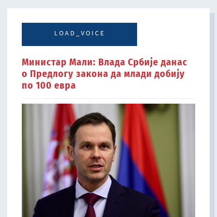
LOAD_VOICE
Министар Мали: Влада Србије данас
о Предлогу закона да млади добију
по 100 евра