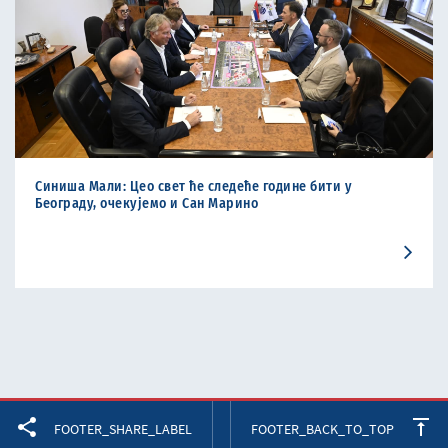
Синиша Мали: Цео свет ће следеће године бити у
Београду, очекујемо и Сан Марино
Facebook
Twitter
LinkedIn
FOOTER_SHARE_LABEL
FOOTER_BACK_TO_TOP