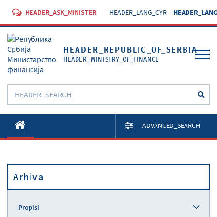
HEADER_ASK_MINISTER
HEADER_LANG_CYR
HEADER_LANG
HEADER_REPUBLIC_OF_SERBIA
HEADER_MINISTRY_OF_FINANCE
O Ministarstvu
ADVANCED_SEARCH
Aktivnosti
Dokumenti
Arhiva
Propisi
Usluge
Propisi