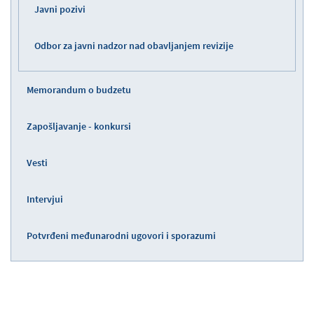
Javni pozivi
Odbor za javni nadzor nad obavljanjem revizije
Memorandum o budzetu
Zapošljavanje - konkursi
Vesti
Intervjui
Potvrđeni međunarodni ugovori i sporazumi