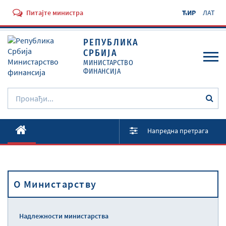
Питајте министра
ЋИР
ЛАТ
РЕПУБЛИКА
СРБИЈА
МИНИСТАРСТВО
ФИНАНСИЈА
O Министарству
Напредна претрага
Активности
Документи
O Министарству
Прописи
Услуге
Надлежности министарства