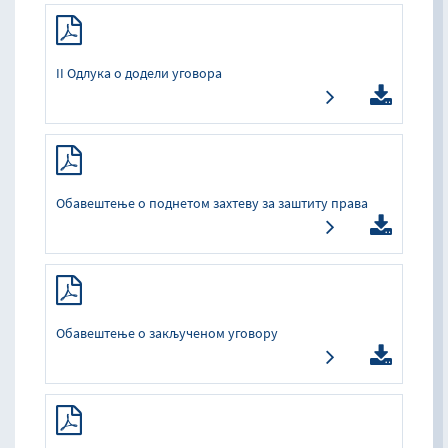
II Одлука о додели уговора
Oбaвeштeњe o пoднeтoм зaхтeву зa зaштиту прaвa
Обавештење о закљученом уговору