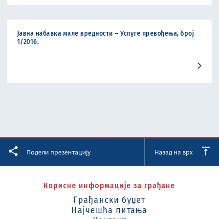
Јавна набавка мале вредности – Услуге превођења, број
1/2016.
Facebook
Twitter
LinkedIn
Подели презентацију
Назад на врх
Корисне информације за грађане
Грађански буџет
Најчешћа питања