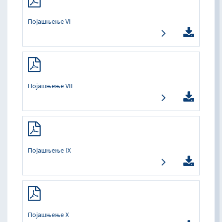
Појашњење VI
Појашњење VII
Појашњење IX
Појашњење X