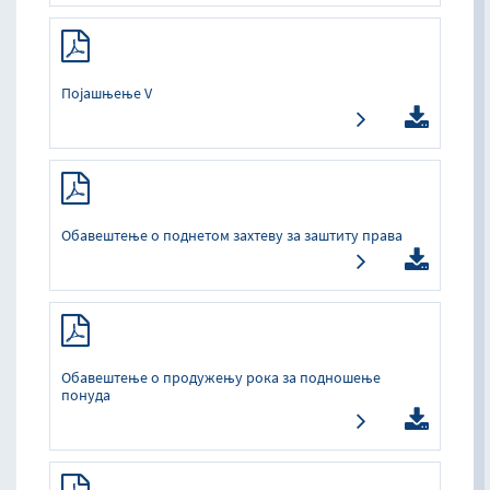
Појашњење V
Oбaвeштeњe o пoднeтoм зaхтeву зa зaштиту прaвa
Обавештење о продужењу рока за подношење
понуда