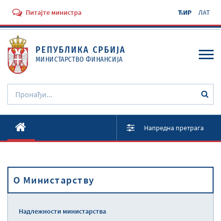
Питајте министра
ЋИР
ЛАТ
РЕПУБЛИКА СРБИЈА
МИНИСТАРСТВО ФИНАНСИЈА
O Министарству
Напредна претрага
Активности
Документи
O Министарству
Прописи
Услуге
Надлежности министарства