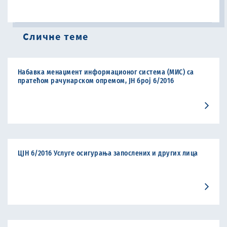
Сличне теме
Набавка менаџмент информационог система (МИС) са
пратећом рачунарском опремом, ЈН број 6/2016
ЦЈН 6/2016 Услуге осигурања запослених и других лица