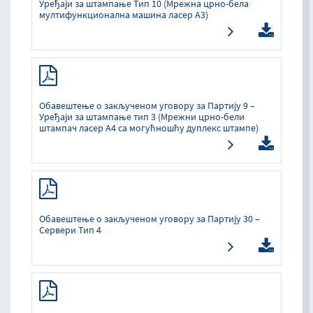
Уређаји за штампање Тип 10 (Мрежна црно-бела
мултифункционална машина ласер А3)
Обавештење о закљученом уговору за Партију 9 –
Уређаји за штампање тип 3 (Мрежни црно-бели
штампач ласер A4 са могућношћу дуплекс штампе)
Обавештење о закљученом уговору за Партију 30 –
Сервери Тип 4