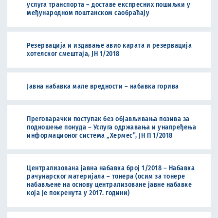
услуга транспорта – доставе експресних пошиљки у
међународном поштанском саобраћају
Резервација и издавање авио карата и резервација
хотелског смештаја, ЈН 1/2018
Јавна набавка мале вредности – набавка горива
Преговарачки поступак без објављивања позива за
подношење понуда – Услуга одржавања и унапређења
информационог система „Хермес”, ЈН П 1/2018
Централизована јавна набавка број 1/2018 – Набавка
рачунарског материјала – тонера (осим за тонере
набављене на основу централизоване јавне набавке
која је покренута у 2017. години)