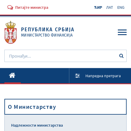
Питајте министра
ЋИР
ЛАТ
ENG
РЕПУБЛИКА СРБИЈА
МИНИСТАРСТВО ФИНАНСИЈА
O Министарству
Напредна претрага
Активности
Документи
O Министарству
Прописи
Услуге
Надлежности министарства