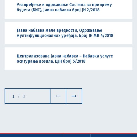
Унапређење и одржавање Система за припрему
буџета (БИС), јавна набавка број ЈН 2/2018
Јавна набавка мале вредности, Одржавање
мултифункционалних уређаја, број ЈН МВ 4/2018
Централизована јавна набавка – Набавка услуге
осигурања возила, ЦЈН број 5/2018
1
/
3