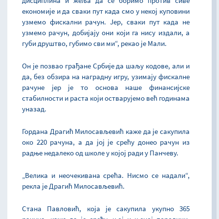
дисциплина и жеља да се боримо против сиве
економије и да сваки пут када смо у некој куповини
узмемо фискални рачун. Јер, сваки пут када не
узмемо рачун, добијају они који га нису издали, а
губи друштво, губимо сви ми“, рекао је Мали.
Он је позвао грађане Србије да шаљу кодове, али и
да, без обзира на наградну игру, узимају фискалне
рачуне јер је то основа наше финансијске
стабилности и раста који остварујемо већ годинама
уназад.
Гордана Драгић Милосављевић каже да је сакупила
око 220 рачуна, а да јој је срећу донео рачун из
радње недалеко од школе у којој ради у Панчеву.
„Велика и неочекивана срећа. Нисмо се надали“,
рекла је Драгић Милосављевић.
Стана Павловић, која је сакупила укупно 365