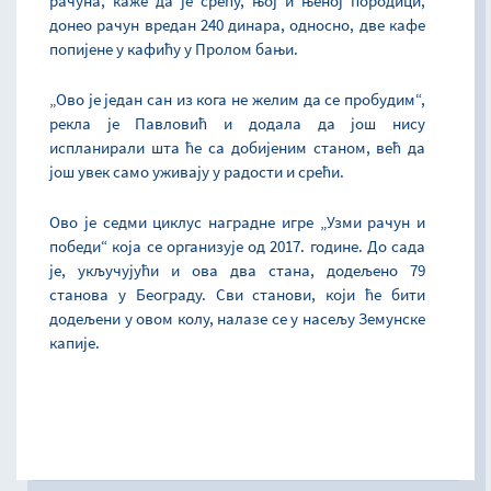
рачуна, каже да је срећу, њој и њеној породици,
донео рачун вредан 240 динара, односно, две кафе
попијене у кафићу у Пролом бањи.
„Ово је један сан из кога не желим да се пробудим“,
рекла је Павловић и додала да још нису
испланирали шта ће са добијеним станом, већ да
још увек само уживају у радости и срећи.
Ово је седми циклус наградне игре „Узми рачун и
победи“ која се организује од 2017. године. До сада
је, укључујући и ова два стана, додељено 79
станова у Београду. Сви станови, који ће бити
додељени у овом колу, налазе се у насељу Земунске
капије.