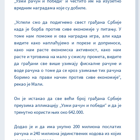
„Узми рачун и победи“ и честито им на изузетно
вредним наградама које су добиле.
„Успели смо да подигнемо свест грађана Србије
када је борба против сиве економије у питању. У
томе нам поможе и ова наградна игра, али када
видите како наплаћујемо и порезе и доприносе,
како нам расте економска активност, како нам
расте и трговина на мало у смислу промета, видите
да грађани све више узимају фискалне рачуне и
воде рачуна о томе да се кроз узимање тих рачуна
боримо на прави начин против сиве економије“,
рекао је Мали.
Он је истакао да све већи број грађана Србије
преузима апликацију „Узми рачун и победи“ и да је
тренутно користи њих око 642.000.
Додао је и да има укупно 200 милиона послатих
рачуна и 240 милиона јединствених кодова из којих