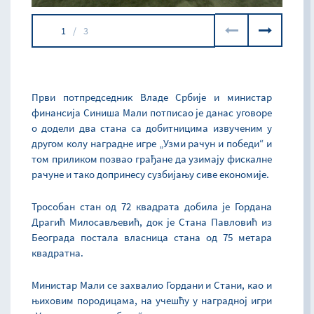
1
/
3
Први потпредседник Владе Србије и министар
финансија Синиша Мали потписао је данас уговоре
о додели два стана са добитницима извученим у
другом колу наградне игре „Узми рачун и победи“ и
том приликом позвао грађане да узимају фискалне
рачуне и тако допринесу сузбијању сиве економије.
Трособан стан од 72 квадрата добила је Гордана
Драгић Милосављевић, док је Стана Павловић из
Београда постала власница стана од 75 метара
квадратна.
Министар Мали се захвалио Гордани и Стани, као и
њиховим породицама, на учешћу у наградној игри