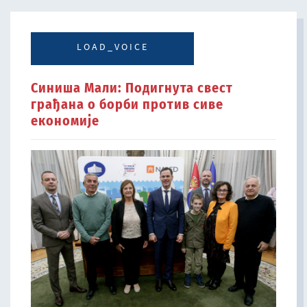
LOAD_VOICE
Синиша Мали: Подигнута свест
грађана о борби против сиве
економије