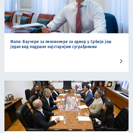
Мали: Ваучери за пензионере за одмор у Србији још
један вид подршке најстаријим суграђанима