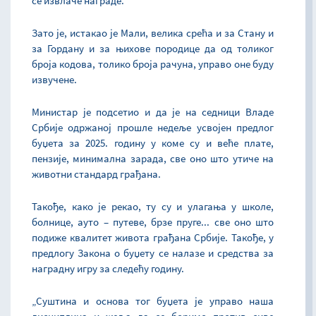
се извлаче награде.
Зато је, истакао је Мали, велика срећа и за Стану и
за Гордану и за њихове породице да од толиког
броја кодова, толико броја рачуна, управо оне буду
извучене.
Министар је подсетио и да је на седници Владе
Србије одржаној прошле недеље усвојен предлог
буџета за 2025. годину у коме су и веће плате,
пензије, минимална зарада, све оно што утиче на
животни стандард грађана.
Такође, како је рекао, ту су и улагања у школе,
болнице, ауто – путеве, брзе пруге... све оно што
подиже квалитет живота грађана Србије. Такође, у
предлогу Закона о буџету се налазе и средства за
наградну игру за следећу годину.
„Суштина и основа тог буџета је управо наша