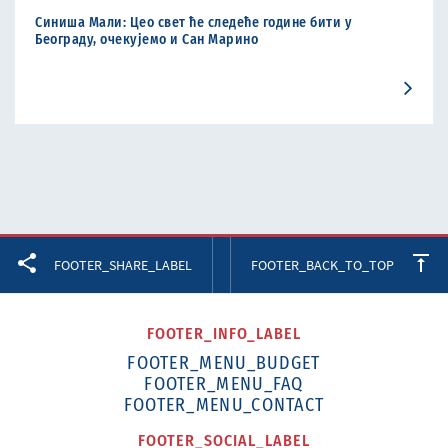
Синиша Мали: Цео свет ће следеће године бити у
Београду, очекујемо и Сан Марино
Facebook
Twitter
LinkedIn
FOOTER_SHARE_LABEL
FOOTER_BACK_TO_TOP
FOOTER_INFO_LABEL
FOOTER_MENU_BUDGET
FOOTER_MENU_FAQ
FOOTER_MENU_CONTACT
FOOTER_SOCIAL_LABEL