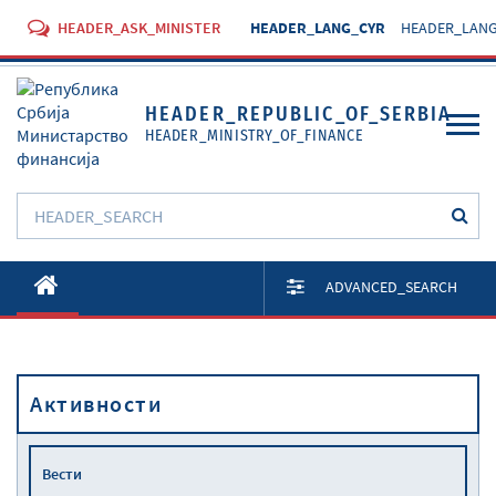
HEADER_ASK_MINISTER
HEADER_LANG_CYR
HEADER_LANG
HEADER_REPUBLIC_OF_SERBIA
HEADER_MINISTRY_OF_FINANCE
O Министарству
ADVANCED_SEARCH
Активности
Документи
Активности
Прописи
Услуге
Вести