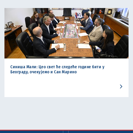
Синиша Мали: Цео свет ће следеће године бити у
Београду, очекујемо и Сан Марино