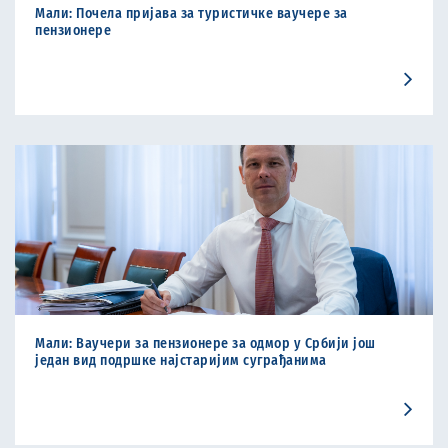
Мали: Почела пријава за туристичке ваучере за
пензиoнере
Мали: Ваучери за пензионере за одмор у Србији још
један вид подршке најстаријим суграђанима