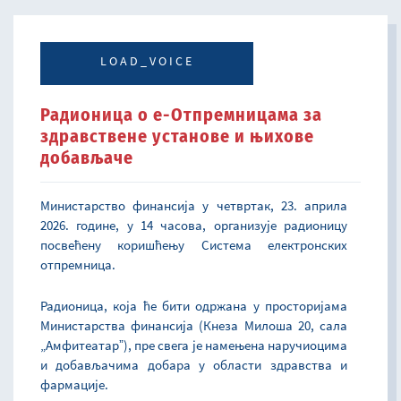
LOAD_VOICE
Радионица о е-Отпремницама за
здравствене установе и њихове
добављаче
Министарство финансија у четвртак, 23. априла
2026. године, у 14 часова, организује радионицу
посвећену коришћењу Система електронских
отпремница.
Радионица, која ће бити одржана у просторијама
Министарства финансија (Кнеза Милоша 20, сала
„Амфитеатарˮ), пре свега је намењена наручиоцима
и добављачима добара у области здравства и
фармације.