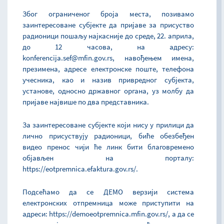
Због ограниченог броја места, позивамо
заинтересоване субјекте да пријаве за присуство
радионици пошаљу најкасније до среде, 22. априла,
до 12 часова, на адресу:
konferencija.sef@mfin.gov.rs, навођењем имена,
презимена, адресе електронске поште, телефона
учесника, као и назив привредног субјекта,
установе, односно државног органа, уз молбу да
пријаве највише по два представника.
За заинтересоване субјекте који нису у прилици да
лично присуствују радионици, биће обезбеђен
видео пренос чији ће линк бити благовремено
објављен на порталу:
https://eotpremnica.efaktura.gov.rs/.
Подсећамо да се ДЕМО верзији система
електронских отпремница може приступити на
адреси: https://demoeotpremnica.mfin.gov.rs/, а да се