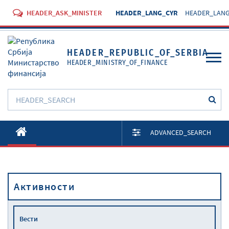
HEADER_ASK_MINISTER
HEADER_LANG_CYR
HEADER_LANG
HEADER_REPUBLIC_OF_SERBIA
HEADER_MINISTRY_OF_FINANCE
O Министарству
ADVANCED_SEARCH
Активности
Документи
Активности
Прописи
Услуге
Вести