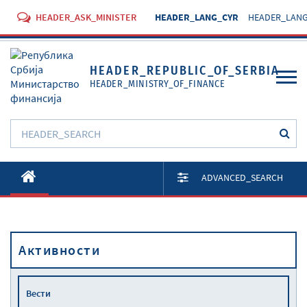
HEADER_ASK_MINISTER
HEADER_LANG_CYR
HEADER_LANG
HEADER_REPUBLIC_OF_SERBIA
HEADER_MINISTRY_OF_FINANCE
O Министарству
ADVANCED_SEARCH
Активности
Документи
Активности
Прописи
Услуге
Вести