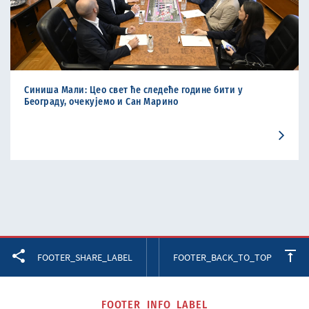
Синиша Мали: Цео свет ће следеће године бити у
Београду, очекујемо и Сан Марино
Facebook
Twitter
LinkedIn
FOOTER_SHARE_LABEL
FOOTER_BACK_TO_TOP
FOOTER_INFO_LABEL