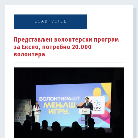
LOAD_VOICE
Представљен волонтерски програм
за Експо, потребно 20.000
волонтера