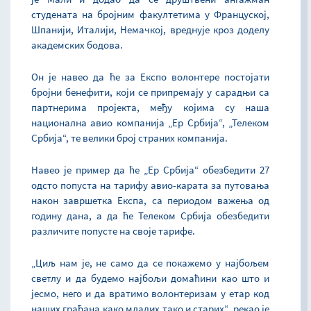
студената на бројним факултетима у Француској,
Шпанији, Италији, Немачкој, вреднује кроз доделу
академских бодова.
Он је навео да ће за Експо волонтере постојати
бројни бенефити, који се припремају у сарадњи са
партнерима пројекта, међу којима су наша
национална авио компанија „Ер Србија“, „Телеком
Србија“, те велики број страних компанија.
Навео је пример да ће „Ер Србија“ обезбедити 27
одсто попуста на тарифу авио-карата за путовања
након завршетка Експа, са периодом важења од
годину дана, а да ће Телеком Србија обезбедити
различите попусте на своје тарифе.
„Циљ нам је, не само да се покажемо у најбољем
светлу и да будемо најбољи домаћини као што и
јесмо, него и да вратимо волонтеризам у етар код
наших грађана како младих тако и старих“, рекао је