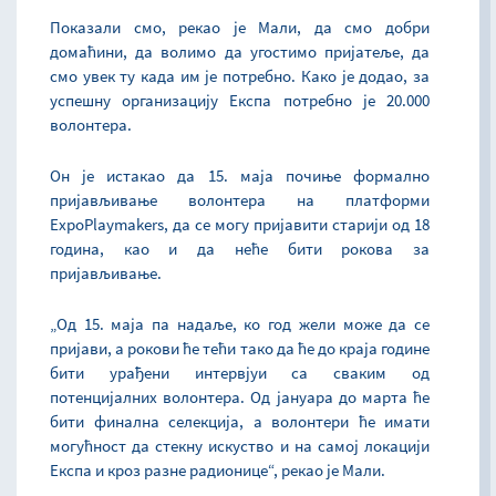
Показали смо, рекао је Мали, да смо добри
домаћини, да волимо да угостимо пријатеље, да
смо увек ту када им је потребно. Како је додао, за
успешну организацију Експа потребно је 20.000
волонтера.
Он је истакао да 15. маја почиње формално
пријављивање волонтера на платформи
ExpoPlaymakers, да се могу пријавити старији од 18
година, као и да неће бити рокова за
пријављивање.
„Од 15. маја па надаље, ко год жели може да се
пријави, а рокови ће тећи тако да ће до краја године
бити урађени интервјуи са сваким од
потенцијалних волонтера. Од јануара до марта ће
бити финална селекција, а волонтери ће имати
могућност да стекну искуство и на самој локацији
Експа и кроз разне радионице“, рекао је Мали.