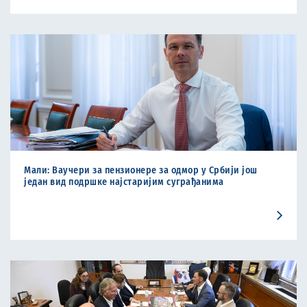
Мали: Ваучери за пензионере за одмор у Србији још
један вид подршке најстаријим суграђанима