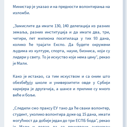
Министар је указао и на предности волонтирања на
изложби.
„Замислите да имате 130, 140 делегација из разних
земаља, разних институција и да имате два, три,
четири, пет милиона посетилаца у тих 93 дана,
колико ће трајати Експо. Да будете окружени
људима из културе, спорта, науке, бизниса, који су
лидери у свету. То је искуство које нема цену“, рекао
је Мали.
Како је истакао, са тим искуством и са оним што
обезбеђују школе и универзитети овде у Србији
каријера је другачија, а шансе и прилике су много
веће и боље.
„Следили смо праксу ЕУ тако да ће сваки волонтер,
студент, уколико волонтира дуже од 15 дана, имати
могућност да добије један до три ЕСПБ бода“, рекао
је Мали и додао да се друштвени ангажман