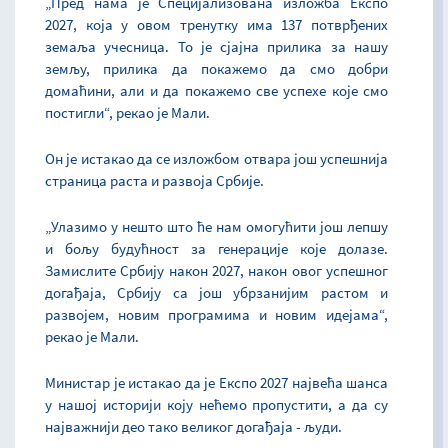
„Пред нама је Специјализована изложба Експо
2027, која у овом тренутку има 137 потврђених
земаља учесница. То је сјајна прилика за нашу
земљу, прилика да покажемо да смо добри
домаћини, али и да покажемо све успехе које смо
постигли“, рекао је Мали.
Он је истакао да се изложбом отвара још успешнија
страница раста и развоја Србије.
„Улазимо у нешто што ће нам омогућити још лепшу
и бољу будућност за генерације које долазе.
Замислите Србију након 2027, након овог успешног
догађаја, Србију са још убрзанијим растом и
развојем, новим програмима и новим идејама“,
рекао је Мали.
Министар је истакао да је Експо 2027 највећа шанса
у нашој историји коју нећемо пропустити, а да су
најважнији део тако великог догађаја - људи.