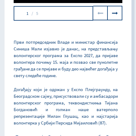
1
/
5
Први потпредседник Владе и министар финансија
Синиша Мали изјавио је данас, на представљању
волонтерског програма за Експо 2027, да пријаве
волонтера почињу 15. маја и позвао све пунолетне
грађане да се пријаве и буду део највећег догађаја у
свету следеће године.
Догађају који је одржан у Експо Плејграунду, на
Београдском сајму, присуствовали су и амбасадори
волонтерског програма, теквондисткиња Тијана
Богдановић и голман наше ватерполо
репрезентације Милан Глушац, као и најстарија
волонтерка у Србији Персида Мијаиловић (87).