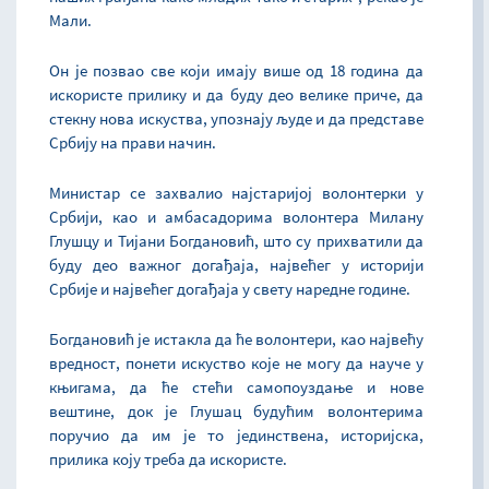
Мали.
Он је позвао све који имају више од 18 година да
искористе прилику и да буду део велике приче, да
стекну нова искуства, упознају људе и да представе
Србију на прави начин.
Министар се захвалио најстаријој волонтерки у
Србији, као и амбасадорима волонтера Милану
Глушцу и Тијани Богдановић, што су прихватили да
буду део важног догађаја, највећег у историји
Србије и највећег догађаја у свету наредне године.
Богдановић је истакла да ће волонтери, као највећу
вредност, понети искуство које не могу да науче у
књигама, да ће стећи самопоуздање и нове
вештине, док је Глушац будућим волонтерима
поручио да им је то јединствена, историјска,
прилика коју треба да искористе.