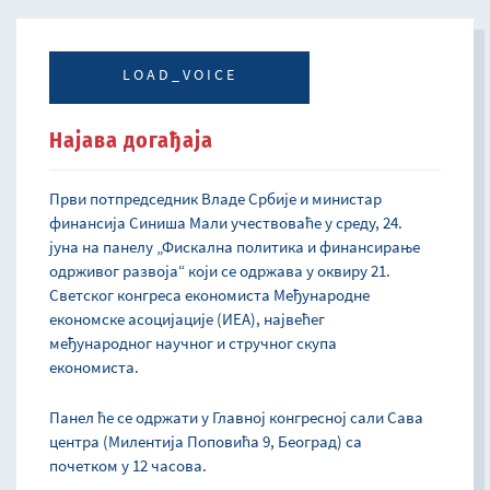
LOAD_VOICE
Најава догађаја
Први потпредседник Владе Србије и министар
финансија Синиша Мали учествоваће у среду, 24.
јуна на панелу „Фискална политика и финансирање
одрживог развоја“ који се одржава у оквиру 21.
Светског конгреса економиста Међународне
економске асоцијације (ИЕА), највећег
међународног научног и стручног скупа
економиста.
Панел ће се одржати у Главној конгресној сали Сава
центра (Милентија Поповића 9, Београд) са
почетком у 12 часова.