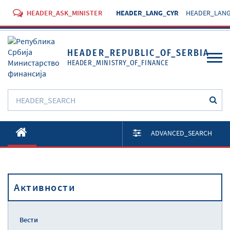
HEADER_ASK_MINISTER
HEADER_LANG_CYR
HEADER_LANG
HEADER_REPUBLIC_OF_SERBIA
HEADER_MINISTRY_OF_FINANCE
O Министарству
ADVANCED_SEARCH
Активности
Документи
Активности
Прописи
Услуге
Вести