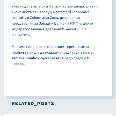
Учесници панела су и Наталија Лехманова, главни
економиста за Европу у Mastercard Economics
Institute, и Себастијан Соса, регионални
представник за Западни Балкан у ММФ-у, док је
модератор Милан Недељковић, декан ФЕФА
факултета.
Молимо новинарске екипе заинтересоване за
праћење панела да пошаљу акредитације на мејл:
tamara.ivankovic@represent.rs
до среде у 10
часова.
RELATED_POSTS