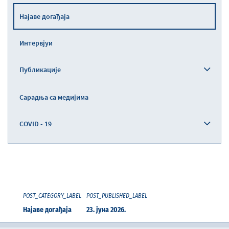
Најаве догађаја
Интервјуи
Публикације
Сарадња са медијима
COVID - 19
POST_CATEGORY_LABEL
POST_PUBLISHED_LABEL
Најаве догађаја
23. јуна 2026.