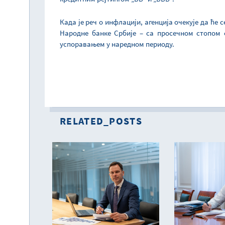
Када је реч о инфлацији, агенција очекује да ће
Народне банке Србије – са просечном стопом о
успоравањем у наредном периоду.
RELATED_POSTS