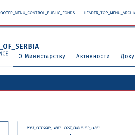
FOOTER_MENU_CONTROL_PUBLIC_FONDS
HEADER_TOP_MENU_ARCHI
_OF_SERBIA
NCE
O Министарству
Активности
Доку
Уговори о избегавању двоструког опорезивања
Потврђени међународни уговори и споразуми
POST_CATEGORY_LABEL
POST_PUBLISHED_LABEL