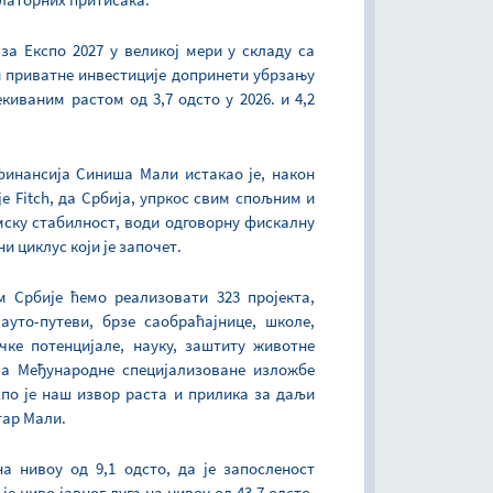
за Експо 2027 у великој мери у складу са
и приватне инвестиције допринети убрзању
иваним растом од 3,7 одсто у 2026. и 4,2
финансија Синиша Мали истакао је, након
е Fitch, да Србија, упркос свим спољним и
ску стабилност, води одговорну фискалну
 циклус који је започет.
 Србије ћемо реализовати 323 пројекта,
ауто-путеви, брзе саобраћајнице, школе,
ичке потенцијале, науку, заштиту животне
ија Међународне специјализоване изложбе
спо је наш извор раста и прилика за даљи
тар Мали.
на нивоу од 9,1 одсто, да је запосленост
је ниво јавног дуга на нивоу од 43,7 одсто,