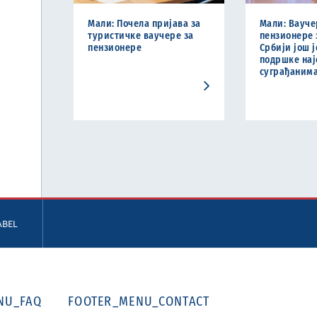
Мали: Почела пријава за
Мали: Вауче
туристичке ваучере за
пензионере 
пензиoнере
Србији још 
подршке нај
суграђаним
ABEL
NU_FAQ
FOOTER_MENU_CONTACT