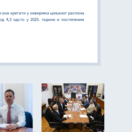
 се она кретати у оквирима циљаног распона
д 4,3 одсто у 2025. години и постепеним