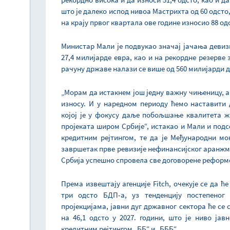
што је далеко испод нивоа Мастрихта од 60 одсто, 
на крају првог квартала ове године износио 88 о
Министар Мали је подвукао значај јачања девизни
27,4 милијарде евра, као и на рекордне резерве з
рачуну државе налази се више од 560 милијарди 
„Морам да истакнем још једну важну чињеницу, а
износу. И у наредном периоду ћемо наставити
којој је у фокусу даље побољшање квалитета ж
пројеката широм Србије“, истакао и Мали и подс
кредитним рејтингом, те да је Међународни м
завршетак прве ревизије нефинансијског аранжма
Србија успешно спровела све договорене реформ
Према извештају агенције Fitch, очекује се да ћ
три одсто БДП-а, уз тенденцију постепено
пројекцијама, јавни дуг државног сектора ће се 
на 46,1 одсто у 2027. години, што је ниво јав
кредитним рејтингом „ББ“ и „БББ“.