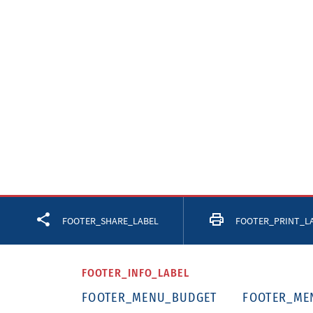
Facebook
Twitter
LinkedIn
FOOTER_SHARE_LABEL
FOOTER_PRINT_L
FOOTER_INFO_LABEL
FOOTER_MENU_BUDGET
FOOTER_ME