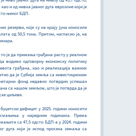
као и од нивоа јавног дуга еврозоне који је
дсто њеног БДП.
х резерви, које су на крају јуна износиле
лата од 50,5 тона. Притом, нагласио је, на
динара.
 то је да примања грађана расту у реалном
 да водимо одговорну економску политику
ивота грађана, као и реализација важних
етио да је Србија земља са инвестиционим
онетарни фонд недавно потврдио успешан
на са нашом земљом, што је потврда да је
ске циљеве.
е буџетски дефицит у 2025. години износити
г смањења у наредним годинама. Према
смањити са 47,5 одсто БДП-а у 2024. години
ног дуга који је испод просека земаља са