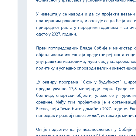
У извештају се наводи и да су пројекти везани 
планираним роковима, и очекује се да ће јавне 
привредног раста у наредним годинама – са очек
одсто у 2027. години.
Први потпредседник Владе Србије и министар 
објављивања извештаја кредитне рејтинг агенциј
унутрашњим изазовима, чува своју макроеконом
политику и успешно спроводи велики инвестициони
„У оквиру програма ΄Скок у будућност΄ широм
вредна укупно 17,8 милијарди евра. Граде се 
болнице, спортски објекти, улаже се у турист
средине. Међу тим пројектима је и организац
Експо, чији ћемо бити домаћин 2027. године. Ек
напредак и развој наше земље“, истакао је минис
Он је подсетио да је незапосленост у Србији 
рекордно висока и да износи 51,4 одсто, као и да 