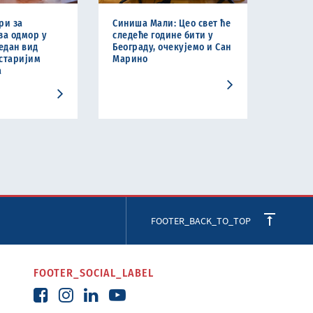
ри за
Синиша Мали: Цео свет ће
за одмор у
следеће године бити у
један вид
Београду, очекујемо и Сан
старијим
Марино
а
FOOTER_BACK_TO_TOP
FOOTER_SOCIAL_LABEL