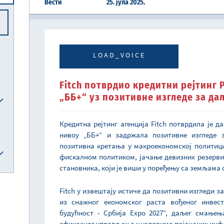
Вести
25. јула 2025.
Централна јединица за хармонизацију
Реформска агенда Републике Србије
Систем електронских акциза (eАкцизе)
Међународни рачуноводствени стандарди и међународни стандарди ревизије
Национална комисија за рачуноводство
LOAD_VOICE
Fitch потврдио кредитни рејтинг 
„ББ+“ уз позитивне изгледе за д
Кредитна рејтинг агенција Fitch потврдила је д
нивоу „ББ+“ и задржала позитивне изгледе 
позитивна кретања у макроекономској политиц
фискалном политиком, јачање девизних резерви
становника, који је виши у поређењу са земљама 
Fitch у извештају истиче да позитивни изгледи з
из снажног економског раста вођеног инвес
будућност - Србија Еxpo 2027“, даљег смањењ
ефикасног управљања у условима појачаних инф