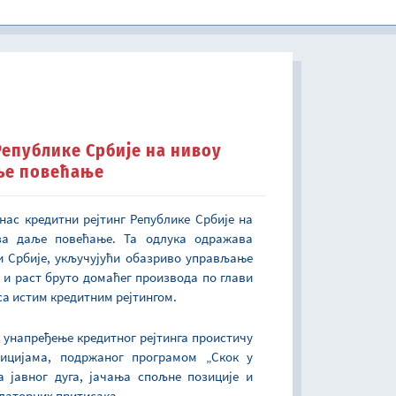
Давање сагласности правном лицу да примењује пословну годину која се разликује од календарске године
Испит за стицање звања овлашћени интерни ревизор у јавном сектору
Другостепени порески и царински поступак и другостепени поступак из области игара на срећу
Спровођење обука и консултације из финансијског управљања и контроле (ФУК) и интерне ревизије
Поступање по захтевима правних лица за прибављање сагласности Владе за обављање послова из члана 7, 22. и 33. Закона о девизном пословању
Правна помоћ у поступку остваривања алиментационих потраживања из иностранства
Републике Србије на нивоу
аље повећање
анас кредитни рејтинг Републике Србије на
за даље повећање. Та одлука одражава
и Србије, укључујући обазриво управљање
 и раст бруто домаћег производа по глави
са истим кредитним рејтингом.
а унапређење кредитног рејтинга проистичу
тицијама, подржаног програмом „Скок у
а јавног дуга, јачања спољне позиције и
латорних притисака.