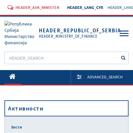
HEADER_ASK_MINISTER
HEADER_LANG_CYR
HEADER_LANG
HEADER_REPUBLIC_OF_SERBIA
HEADER_MINISTRY_OF_FINANCE
O Министарству
ADVANCED_SEARCH
Активности
Документи
Активности
Прописи
Услуге
Вести