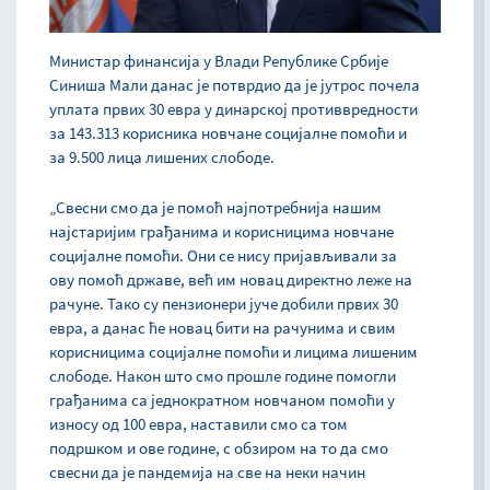
Министар финансија у Влади Републике Србије
Синиша Мали данас је потврдио да је јутрос почела
уплата првих 30 евра у динарској противвредности
за 143.313 корисника новчане социјалне помоћи и
за 9.500 лица лишених слободе.
„Свесни смо да је помоћ најпотребнија нашим
најстаријим грађанима и корисницима новчане
социјалне помоћи. Они се нису пријављивали за
ову помоћ државе, већ им новац директно леже на
рачуне. Тако су пензионери јуче добили првих 30
евра, а данас ће новац бити на рачунима и свим
корисницима социјалне помоћи и лицима лишеним
слободе. Након што смо прошле године помогли
грађанима са једнократном новчаном помоћи у
износу од 100 евра, наставили смо са том
подршком и ове године, с обзиром на то да смо
свесни да је пандемија на све на неки начин