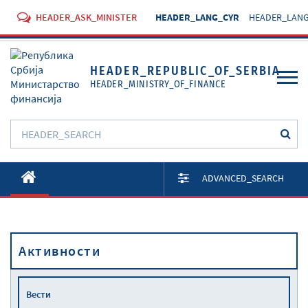
HEADER_ASK_MINISTER
HEADER_LANG_CYR
HEADER_LANG
HEADER_REPUBLIC_OF_SERBIA
HEADER_MINISTRY_OF_FINANCE
O Министарству
ADVANCED_SEARCH
Активности
Документи
Активности
Прописи
Услуге
Вести