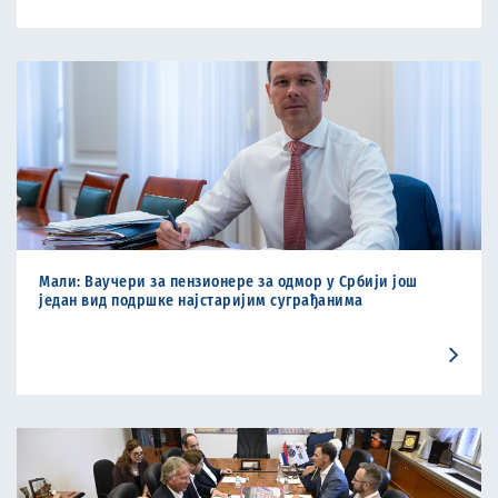
Мали: Ваучери за пензионере за одмор у Србији још
један вид подршке најстаријим суграђанима