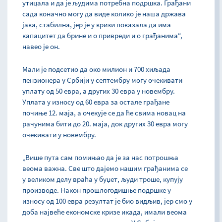
утицала и да је људима потребна подршка. Грађани
сада коначно могу да виде колико је наша држава
јака, стабилна, јер је у кризи показала да има
капацитет да брине и о привреди и о грађанима“,
навео је он.
Мали је подсетио да око милион и 700 хиљада
пензионера у Србији у септембру могу очекивати
уплату од 50 евра, а других 30 евра у новембру.
Уплата у износу од 60 евра за остале грађане
почиње 12. маја, а очекује се да ће свима новац на
рачунима бити до 20. маја, док других 30 евра могу
очекивати у новембру.
„Више пута сам помињао да је за нас потрошња
веома важна. Све што дајемо нашим грађанима се
у великом делу враћа у буџет, људи троше, купују
производе. Након прошлогодишње подршке у
износу од 100 евра резултат је био видљив, јер смо у
доба највеће економске кризе икада, имали веома