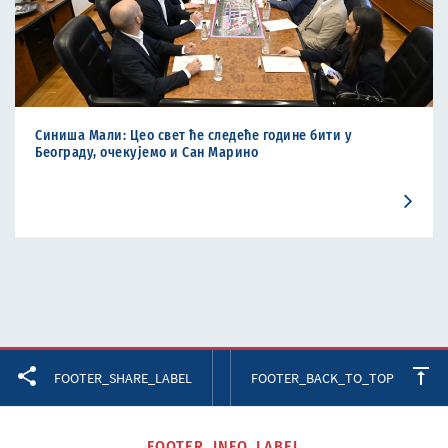
Синиша Мали: Цео свет ће следеће године бити у
Београду, очекујемо и Сан Марино
Facebook
Twitter
LinkedIn
FOOTER_SHARE_LABEL
FOOTER_BACK_TO_TOP
FOOTER_INFO_LABEL