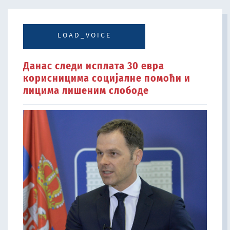
LOAD_VOICE
Данас следи исплата 30 евра
корисницима социјалне помоћи и
лицима лишеним слободе