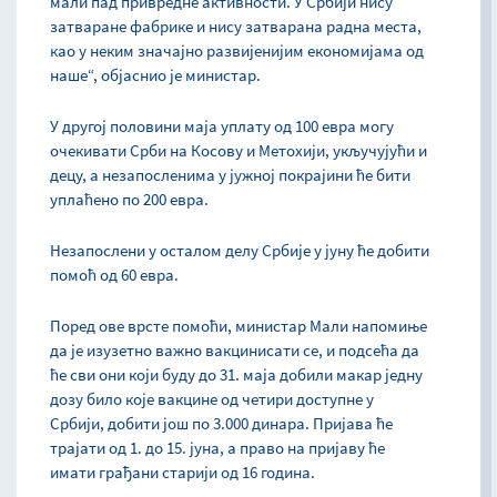
мали пад привредне активности. У Србији нису
затваране фабрике и нису затварана радна места,
као у неким значајно развијенијим економијама од
наше“, објаснио је министар.
У другој половини маја уплату од 100 евра могу
очекивати Срби на Косову и Метохији, укључујући и
децу, а незапосленима у јужној покрајини ће бити
уплаћено по 200 евра.
Незапослени у осталом делу Србије у јуну ће добити
помоћ од 60 евра.
Поред ове врсте помоћи, министар Мали напомиње
да је изузетно важно вакцинисати се, и подсећа да
ће сви они који буду до 31. маја добили макар једну
дозу било које вакцине од четири доступне у
Србији, добити још по 3.000 динара. Пријава ће
трајати од 1. до 15. јуна, а право на пријаву ће
имати грађани старији од 16 година.