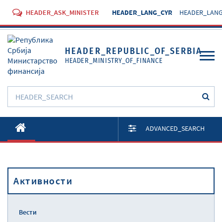
HEADER_ASK_MINISTER
HEADER_LANG_CYR
HEADER_LANG
HEADER_REPUBLIC_OF_SERBIA
HEADER_MINISTRY_OF_FINANCE
O Министарству
ADVANCED_SEARCH
Активности
Документи
Активности
Прописи
Услуге
Вести