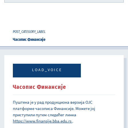
POST_CATEGORY_LABEL
Часопис Финансије
LOAD_VOICE
Часопис Финансије
Пуштена је у рад продукциона верзија ОЈС
платформе часописа Финансије. Можете јој
приступили путем следећег линка
https://www.finansije.bba.edu.rs
.