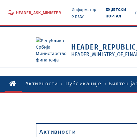
Информатор
БУЏЕТСКИ
HEADER_ASK_MINISTER
о раду
ПОРТАЛ
HEADER_REPUBLIC
HEADER_MINISTRY_OF_FINA
Активности
Публикације
Билтен ја
Активности