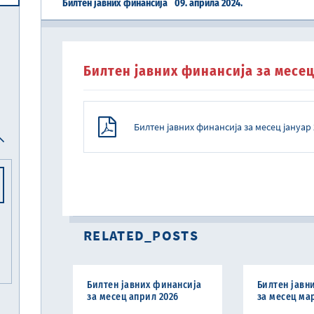
Билтен јавних финансија
09. априла 2024.
Централна јединица за хармонизацију
Реформска агенда Републике Србије
Систем електронских акциза (eАкцизе)
Међународни рачуноводствени стандарди и међународни стандарди ревизије
Национална комисија за рачуноводство
Билтен јавних финансија за месец
Билтен јавних финансија за месец јануар
RELATED_POSTS
Билтен јавних финансија
Билтен јавн
за месец април 2026
за месец ма