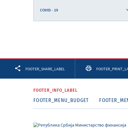
COVID - 19
Facebook
Twitter
LinkedIn
FOOTER_SHARE_LABEL
FOOTER_PRINT_L
FOOTER_INFO_LABEL
FOOTER_MENU_BUDGET
FOOTER_ME