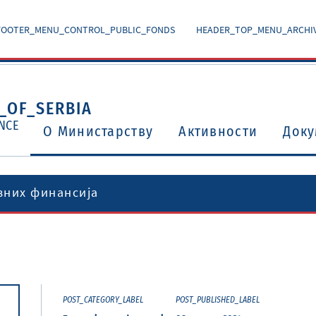
FOOTER_MENU_CONTROL_PUBLIC_FONDS
HEADER_TOP_MENU_ARCHI
_OF_SERBIA
NCE
O Министарству
Активности
Доку
вних финансија
Уговори о избегавању двоструког опорезивања
Потврђени међународни уговори и споразуми
POST_CATEGORY_LABEL
POST_PUBLISHED_LABEL